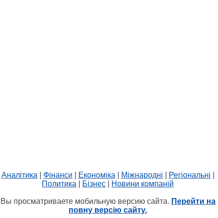
Аналітика
|
Фінанси
|
Економіка
|
Міжнародні
|
Регіональні
|
Политика
|
Бізнес
|
Новини компаній
Вы просматриваете мобильную версию сайта.
Перейти на
повну версію сайту.