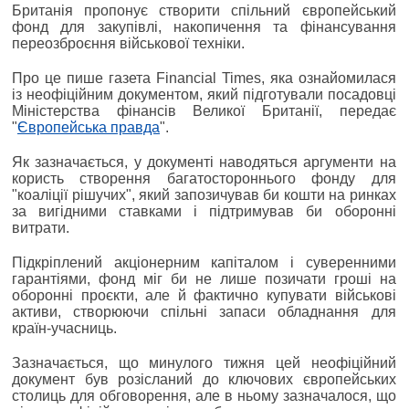
Британія пропонує створити спільний європейський
фонд для закупівлі, накопичення та фінансування
переозброєння військової техніки.
Про це пише газета Financial Times, яка ознайомилася
із неофіційним документом, який підготували посадовці
Міністерства фінансів Великої Британії, передає
"
Європейська правда
".
Як зазначається, у документі наводяться аргументи на
користь створення багатостороннього фонду для
"коаліції рішучих", який запозичував би кошти на ринках
за вигідними ставками і підтримував би оборонні
витрати.
Підкріплений акціонерним капіталом і суверенними
гарантіями, фонд міг би не лише позичати гроші на
оборонні проєкти, але й фактично купувати військові
активи, створюючи спільні запаси обладнання для
країн-учасниць.
Зазначається, що минулого тижня цей неофіційний
документ був розісланий до ключових європейських
столиць для обговорення, але в ньому зазначалося, що