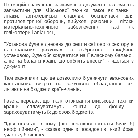
Потенційні закупівлі, зазначені в документі, включають
запчастини для військової техніки, такої як танки і
літаки, артилерійські снаряди, боєприпаси для
протиповітряної оборони, вибухові речовини і літаки
матеріально-технічного забезпечення, такі як
гелікоптери і авіаносці.
"Установа буде віднесена до решти світового сектору в
національних рахунках, а озброєння, придбане
установою, буде обліковуватися на її власному балансі,
а не на балансі країн, що роблять внески", - йдеться у
документі.
Там зазначили, що це дозволило б уникнути авансових
капітальних витрат на закупівлю обладнання, які
лягають на бюджети країн-членів.
Газета передає, що після отримання військової техніки
країни сплачуватимуть кошти до фонду і
зараховуватимуть їх до своїх бюджетів.
"Ідея полягає в тому, [що початкові витрати були б]
неофіційними", - сказав один з посадовців, який брав
участь у брифінгу.