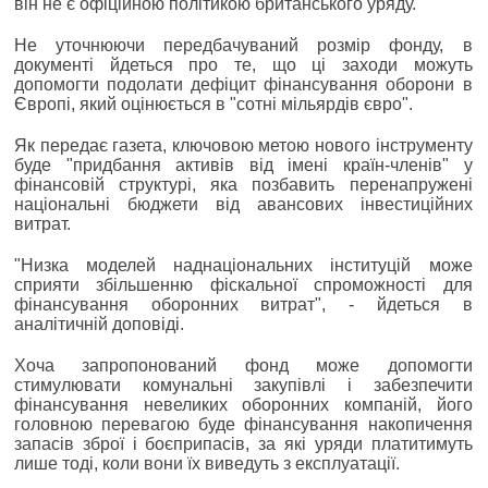
він не є офіційною політикою британського уряду.
Не уточнюючи передбачуваний розмір фонду, в
документі йдеться про те, що ці заходи можуть
допомогти подолати дефіцит фінансування оборони в
Європі, який оцінюється в "сотні мільярдів євро".
Як передає газета, ключовою метою нового інструменту
буде "придбання активів від імені країн-членів" у
фінансовій структурі, яка позбавить перенапружені
національні бюджети від авансових інвестиційних
витрат.
"Низка моделей наднаціональних інституцій може
сприяти збільшенню фіскальної спроможності для
фінансування оборонних витрат", - йдеться в
аналітичній доповіді.
Хоча запропонований фонд може допомогти
стимулювати комунальні закупівлі і забезпечити
фінансування невеликих оборонних компаній, його
головною перевагою буде фінансування накопичення
запасів зброї і боєприпасів, за які уряди платитимуть
лише тоді, коли вони їх виведуть з експлуатації.