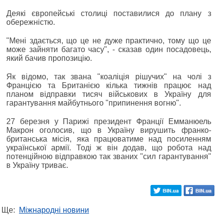
Деякі європейські столиці поставилися до плану з
обережністю.
"Мені здається, що це не дуже практично, тому що це
може зайняти багато часу", - сказав один посадовець,
який бачив пропозицію.
Як відомо, так звана "коаліція рішучих" на чолі з
Францією та Британією кілька тижнів працює над
планом відправки тисяч військових в Україну для
гарантування майбутнього "припинення вогню".
27 березня у Парижі президент Франції Емманюель
Макрон оголосив, що в Україну вирушить франко-
британська місія, яка працюватиме над посиленням
української армії. Тоді ж він додав, що робота над
потенційною відправкою так званих "сил гарантування"
в Україну триває.
Ще:
Міжнародні новини