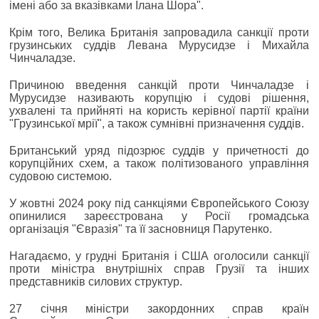
імені або за вказівками Ілана Шора".
Крім того, Велика Британія запровадила санкції проти
грузинських суддів Левана Мурусидзе і Михайла
Чинчаладзе.
Причиною введення санкцій проти Чинчаладзе і
Мурусидзе називають корупцію і судові рішення,
ухвалені та прийняті на користь керівної партії країни
"Грузинської мрії", а також сумнівні призначення суддів.
Британський уряд підозрює суддів у причетності до
корупційних схем, а також політизованого управління
судовою системою.
У жовтні 2024 року під санкціями Європейського Союзу
опинилися зареєстрована у Росії громадська
організація "Євразія" та її засновниця Парутенко.
Нагадаємо, у грудні Британія і США оголосили санкції
проти міністра внутрішніх справ Грузії та інших
представників силових структур.
27 січня міністри закордонних справ країн