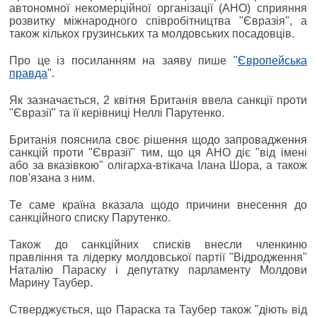
автономної некомерційної організації (АНО) сприяння
розвитку міжнародного співробітництва "Євразія", а
також кількох грузинських та молдовських посадовців.
Про це із посиланням на заяву пише "
Європейська
правда
".
Як зазначається, 2 квітня Британія ввела санкції проти
"Євразії" та її керівниці Неллі Парутенко.
Британія пояснила своє рішення щодо запровадження
санкцій проти "Євразії" тим, що ця АНО діє "від імені
або за вказівкою" олігарха-втікача Ілана Шора, а також
пов'язана з ним.
Те саме країна вказала щодо причини внесення до
санкційного списку Парутенко.
Також до санкційних списків внесли членкиню
правління та лідерку молдовської партії "Відродження"
Наталію Параску і депутатку парламенту Молдови
Марину Таубер.
Стверджується, що Параска та Таубер також "діють від