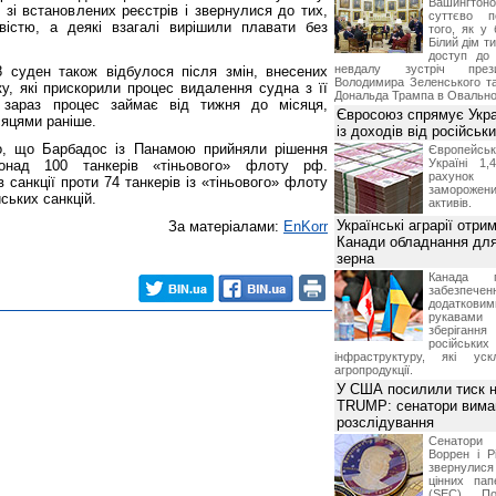
Вашингт
и зі встановлених реєстрів і звернулися до тих,
суттєво п
істю, а деякі взагалі вирішили плавати без
того, як у 
Білий дім т
доступ до 
невдалу зустріч през
 суден також відбулося після змін, внесених
Володимира Зеленського т
у, які прискорили процес видалення судна з її
Дональда Трампа в Овальном
 зараз процес займає від тижня до місяця,
Євросоюз спрямує Укра
сяцями раніше.
із доходів від російськи
о, що Барбадос із Панамою прийняли рішення
Європейсь
Україні 1
онад 100 танкерів «тіньового» флоту рф.
рахунок
санкції проти 74 танкерів із «тіньового» флоту
замороже
ських санкцій.
активів.
Українські аграрії отри
За матеріалами:
EnKorr
Канади обладнання для
зерна
Канада г
забезпе
додатко
рукавами 
зберіганн
російських
інфраструктуру, які уск
агропродукції.
У США посилили тиск н
TRUMP: сенатори вима
розслідування
Сенатори
Воррен і Р
звернулися 
цінних па
(SEC) По