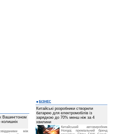
БІЗНЕС
Китайські розробники створили
батарею для електромобілів із
ж Вашингтоном
зарядкою до 70% менш ніж за 4
о колишніх
хвилини
Китайський автовиробник
Hongqi, преміальний бренд
звідданими між