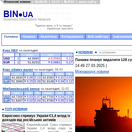
Фінансові новини
|
06.08.26
|
12:17
|
RSS
|
мапа сайту
"Бджола мала, а й та працює"
Українське прислів'я
Головна
Новини
Аналітика
Котирування
Веб-майстру
Інформація
Курс НБУ
на
сьогодні
НОВИНИ
за
курс
uah
%
USD
1
44,6895
0,0593
0,13
Панама планує видалити 128 су
EUR
1
51,6253
0,0881
0,17
14:49 27.03.2025
|
Курс обміну валют
на
сьогодні
, 09:43
Міжнародні новини
куп.
uah
%
прод.
uah
%
USD
44,4840
0,06
0,13
44,9364
0,01
0,03
EUR
51,3060
0,15
0,29
51,9148
0,06
0,12
Міжбанківський ринок
на
сьогодні
, 11:02
куп.
uah
%
прод.
uah
%
USD
44,7300
0,03
0,07
44,7700
0,04
0,09
EUR
51,6407
0,02
0,04
51,6780
0,05
0,09
ТОП-НОВИНИ
Євросоюз спрямує Україні €1,4 млрд із
доходів від російських активів
Європейський Союз спрямує
Україні 1,4 млрд євро за
рахунок доходів від