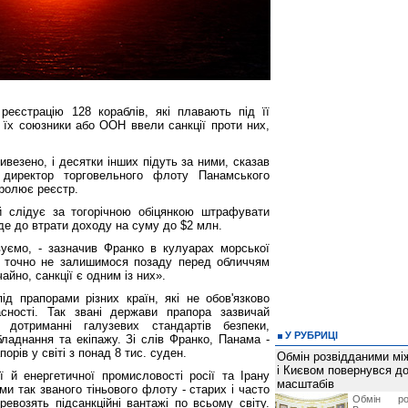
еєстрацію 128 кораблів, які плавають під її
 їх союзники або ООН ввели санкції проти них,
везено, і десятки інших підуть за ними, сказав
директор торговельного флоту Панамського
тролює реєстр.
й слідує за тогорічною обіцянкою штрафувати
де до втрати доходу на суму до $2 млн.
вуємо, - зазначив Франко в кулуарах морської
и точно не залишимося позаду перед обличчям
чайно, санкції є одним із них».
ід прапорами різних країн, які не обов'язково
асності. Так звані держави прапора зазвичай
дотриманні галузевих стандартів безпеки,
У РУБРИЦІ
обладнання та екіпажу. Зі слів Франко, Панама -
орів у світі з понад 8 тис. суден.
Обмін розвідданими мі
і Києвом повернувся д
й енергетичної промисловості росії та Ірану
масштабів
ми так званого тіньового флоту - старих і часто
Обмін ро
ревозять підсанкційні вантажі по всьому світу.