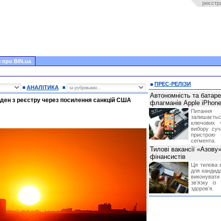
реєстр
 про BIN.ua
ПРЕС-РЕЛІЗИ
АНАЛІТИКА
Автономність та батар
ден з реєстру через посилення санкцій США
флагманів Apple iPhone
Питання
залишає
ключових 
вибору суч
пристрою
сегмента.
Тилові вакансії «Азову
фінансистів
Ця тилова в
для кандида
виконувати 
звʼязку із
здоровʼя.