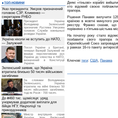
Деякі «тіньові» кораблі вийшл
ТОП-НОВИНИ
хто відомий своєю поблажлив
Указ президента: Умєров призначений
прапора.
головою СЗР, Клименко —
секретарем РНБО
Рішення Панами вилучити 128
країною в жовтні минулого рок
Президент України
Володимир Зеленський
реєстру. Франко сказав, що
призначив Pустема Умєрова
порівняно з п'ятьма-шістьма мі
головою Служби зовнішньої
розвідки України.
На початку року стало відом
Україна ніколи не вступить до НАТО,
позбавити свого прапора п
— Залужний
Європейський Союз запровадив 
у рамках 16-го пакету антиросій
Посол України у Британії,
генерал Валерій Залужний не
вважає перспективним рух
України до членства в НАТО,
визначений в Конституції
Ключові
теги
:
США
,
Панама
України.
Зеленський заявив, що Україна
втратила близько 50 тисяч військових
загиблими
За словами Володимира
Зеленського, Україна
втратила на війні близько 50
тисяч військових загиблими,
тоді як Росія - 700 тисяч.
До ₴460 тис. щомісяця: уряд
унормував додаткові виплати для
бійців НГУ, Нацполіції та
прикордонників
Міністр внутрішніх справ
України Іван Вигівський