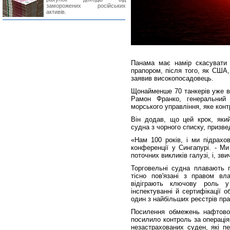
заморожених російських
активів.
Панама має намір скасувати р
прапором, після того, як США,
заявив високопосадовець.
Щонайменше 70 танкерів уже ви
Рамон Франко, генеральний 
морського управління, яке кон
Він додав, що цей крок, яки
судна з чорного списку, призве
«Нам 100 років, і ми підрахо
конференції у Сингапурі. - М
поточних викликів галузі, і, зви
Торговельні судна плавають п
тісно пов'язані з правом вл
відіграють ключову роль у 
інспектуванні й сертифікації 
один з найбільших реєстрів прап
Посилення обмежень нафтової 
посилило контроль за операція
незастрахованих суден, які пе