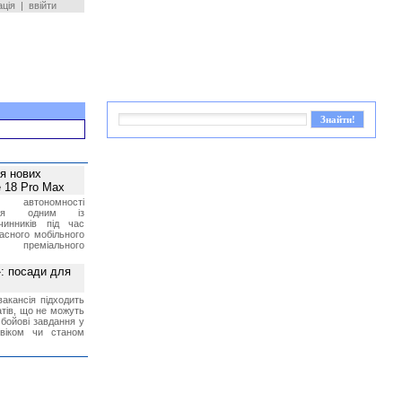
ація
|
ввійти
ея нових
 18 Pro Max
 автономності
ться одним із
чинників під час
асного мобільного
 преміального
»: посади для
акансія підходить
тів, що не можуть
бойові завдання у
 віком чи станом