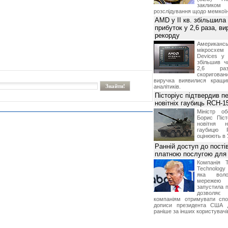
заклико
розслідування щодо мемко
AMD у II кв. збільшила
прибуток у 2,6 раза, ви
рекорду
Американ
мікросхем
Devices у 
збільшив ч
2,6 раз
скоригова
виручка виявилися кращи
аналітиків.
Пісторіус підтвердив п
новітніх гаубиць RCH-1
Міністр о
Борис Піст
новітня н
гаубицю 
оцінюють в 
Ранній доступ до пості
платною послугою для 
Компанія 
Technolog
яка воло
мережею 
запустила п
дозволя
компаніям отримувати спо
дописи президента США 
раніше за інших користувачі