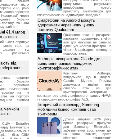
концерну China FAW Group,
оном і Києвом
представив результати
окращився після
випробувань нового
березні 2025 року
прототипу акумулятора для
имчасово перекрив
електромобілів із надшвидкою зарядкою.
інформації через
идента України
Смартфони на Android можуть
а президента США
здорожчати через нову цінову
у кабінеті.
політику Qualcomm
їні €1,4 млрд
Qualcomm поки не розкрила,
х активів
наскільки подорожчають чіпи,
кий Союз спрямує
але для покупців це означає
,4 млрд євро за
одне: усі Android-пристрої на
 доходів від
чіпах Snapdragon неминуче
них російських
подорожчають.
Anthropic використала Claude для
мають від
виявлення раніше невідомих
 зберігання
криптографічних атак
Компанія Anthropic
повідомила, що її модель
отова сприяти
Claude Mythos Preview
ченню України
допомогла знайти нові
вими зерновим
способи атак на два
для тимчасового
криптографічні алгоритми -
я врожаю на тлі
постквантову схему цифрового підпису HAWK
 атак на портову
та спрощену версію шифру AES.
ладнили експорт
Історичний антирекорд Samsung:
а мемкоїн
мобільний бізнес компанії став
гають
збитковим
Другий квартал 2026 року
приніс рекордний прибуток
 США Елізабет
для Samsung Electronics,
ічард Блументаль
забезпечений зростанням цін
до голови Комісії з
на чипи пам'яті, проте
перів і бірж США
підрозділ смартфонів
ла Аткінса із