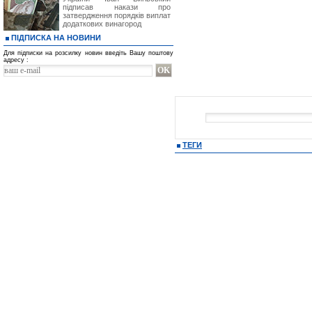
підписав накази про
затвердження порядків виплат
додаткових винагород
ПІДПИСКА НА НОВИНИ
Для підписки на розсилку новин введіть Вашу поштову
адресу :
ТЕГИ