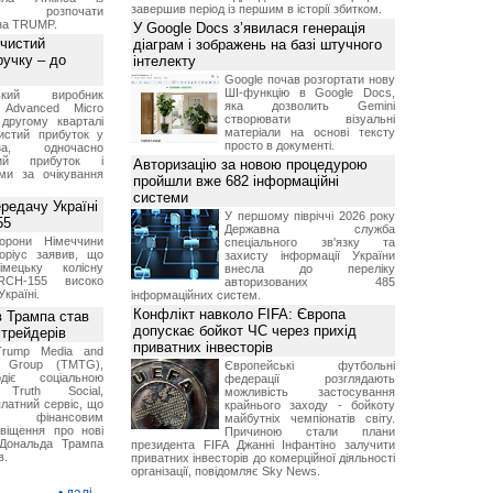
завершив період із першим в історії збитком.
м розпочати
їна TRUMP.
У Google Docs з’явилася генерація
 чистий
діаграм і зображень на базі штучного
ручку – до
інтелекту
Google почав розгортати нову
ШІ-функцію в Google Docs,
ський виробник
яка дозволить Gemini
 Advanced Micro
створювати візуальні
другому кварталі
матеріали на основі тексту
истий прибуток у
просто в документі.
а, одночасно
ний прибуток і
Авторизацію за новою процедурою
ми за очікування
пройшли вже 682 інформаційні
системи
ередачу Україні
У першому півріччі 2026 року
55
Державна служба
борони Німеччини
спеціального зв'язку та
оріус заявив, що
захисту інформації України
імецьку колісну
внесла до переліку
RCH-155 високо
авторизованих 485
Україні.
інформаційних систем.
Конфлікт навколо FIFA: Європа
в Трампа став
допускає бойкот ЧС через прихід
трейдерів
приватних інвесторів
Trump Media and
y Group (TMTG),
Європейські футбольні
діє соціальною
федерації розглядають
Truth Social,
можливість застосування
латний сервіс, що
крайнього заходу - бойкоту
є фінансовим
майбутніх чемпіонатів світу.
віщення про нові
Причиною стали плани
Дональда Трампа
президента FIFA Джанні Інфантіно залучити
в.
приватних інвесторів до комерційної діяльності
організації, повідомляє Sky News.