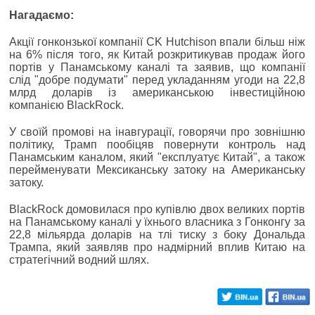
Нагадаємо:
Акції гонконзької компанії CK Hutchison впали більш ніж
на 6% після того, як Китай розкритикував продаж його
портів у Панамському каналі та заявив, що компанії
слід "добре подумати" перед укладанням угоди на 22,8
млрд доларів із американською інвестиційною
компанією BlackRock.
У своїй промові на інавгурації, говорячи про зовнішню
політику, Трамп пообіцяв повернути контроль над
Панамським каналом, який "експлуатує Китай", а також
перейменувати Мексиканську затоку на Американську
затоку.
BlackRock домовилася про купівлю двох великих портів
на Панамському каналі у їхнього власника з Гонконгу за
22,8 мільярда доларів на тлі тиску з боку Дональда
Трампа, який заявляв про надмірний вплив Китаю на
стратегічний водний шлях.