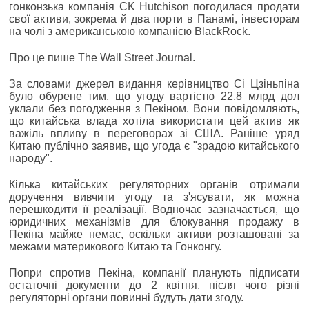
гонконзька компанія CK Hutchison погодилася продати
свої активи, зокрема й два порти в Панамі, інвесторам
на чолі з американською компанією BlackRock.
Про це пише The Wall Street Journal.
За словами джерел видання керівництво Сі Цзіньпіна
було обурене тим, що угоду вартістю 22,8 млрд дол
уклали без погодження з Пекіном. Вони повідомляють,
що китайська влада хотіла використати цей актив як
важіль впливу в переговорах зі США. Раніше уряд
Китаю публічно заявив, що угода є "зрадою китайського
народу".
Кілька китайських регуляторних органів отримали
доручення вивчити угоду та з'ясувати, як можна
перешкодити її реалізації. Водночас зазначається, що
юридичних механізмів для блокування продажу в
Пекіна майже немає, оскільки активи розташовані за
межами материкового Китаю та Гонконгу.
Попри спротив Пекіна, компанії планують підписати
остаточні документи до 2 квітня, після чого різні
регуляторні органи повинні будуть дати згоду.