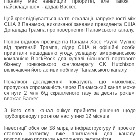
Панаму має найвищий пріоритет, але також і
найскладніше», - додав Васкес.
Цей крок відбувається на тлі ескалації напруженості між
США й Панамою, викликаної заявами президента США
Дональда Трампа про повернення Панамського каналу.
Попри відмову президента Панами Хосе Рауля Муліно
від претензій Трампа, лідер США й офіційні особи
привітали нещодавню угоду, укладену американською
компанією BlackRock для купівлі більшості портового
бізнесу гонконзького конгломерату CK Hutchison,
включаючи його активи поблизу Панамського каналу.
Початкові дослідження показують, що «можлива
пропускна спроможність через Панамський канал може
сягнути 2 млн б/д скрапленого газу за десять років»,
вважає Васкес.
З його слів, канал очікує прийняти рішення щодо
трубопроводу протягом наступних 12 місяців.
Інвестиції обсягом $8 млрд в інфраструктуру й проєкти
сталого розвитку, вже призначені для каналу,
розподілено протягом наступного десятиліття.