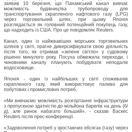
заявив 10 березня, що Панамський канал вивчає
можливість будівництва трубопроводу для
транспортування скрапленого нафтового газу (LPG)
через торговельний шлях, при цьому Японія
розглядається як головний потенційний покупець газу,
що надходить із США. Про це повідомляє Reuters.
Канал, один із найжвавіших морських торговельних
шляхів у світі, прагне диверсифікувати свою діяльність
після того, як отримав «зелене світло» у судовому
рішенні минулого року. Посуха обмежила переходи, і
чиновники каналу планують побудувати неподалік
водосховище.
Японія - один із найбільших у світі споживачів
скрапленого газу, який використовує паливо для
побутових і промислових потреб.
«Ми вивчаємо можливість розгортання інфраструктури
з пропускною здатністю до мільйона барелів на день (б/
д), але ринок набагато більший», - сказав Васкес
Reuters після прес-конференції.
«Задоволення потреб у зростаючих обсягах (газу) через