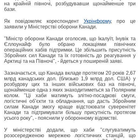
на крайній півночі, розбудувавши щонайменше три
бази.
Як повідомляє кореспондент
Укрінформу
, про це
заявили у Міністерстві оборони Канади.
"Міністр оборони Канади оголосив, що Ікалуїт, Інувік та
Єллоунайф було обрано локаціями північних
операційних хабів підтримки. Це збільшить присутність
Збройних сил Канади та їх готовність до реагування у
Арктиці та на Півночі", - йдеться у поширеній заяві.
Зазначається, що Канада вкладе протягом 20 років 2,67
млрд канадських дол. (близько 1,9 млрд дол. США) у
розбудову цих та інших військових баз на півночі,
щонайменше одна з яких знаходитиметься за Полярним
колом. "Ці хаби матимуть злітно-посадкові смуги,
логістичні обʼєкти та обладнання, що дасть Збройним
силам Канади змогу краще відстоювати суверенітет
Канади та підтримувати більшу присутність протягом
усього року", - пояснили у оборонному відомстві.
У міністерстві додали, що хаби "слугуватимуть
розосередженою мережею логістичних станцій, що