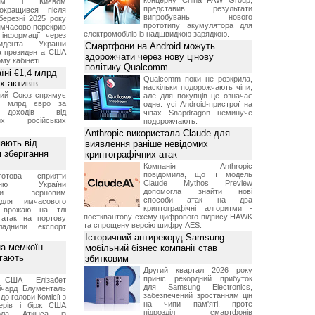
концерну China FAW Group,
оном і Києвом
представив результати
окращився після
випробувань нового
березні 2025 року
прототипу акумулятора для
имчасово перекрив
електромобілів із надшвидкою зарядкою.
інформації через
идента України
Смартфони на Android можуть
а президента США
здорожчати через нову цінову
у кабінеті.
політику Qualcomm
їні €1,4 млрд
Qualcomm поки не розкрила,
х активів
наскільки подорожчають чіпи,
кий Союз спрямує
але для покупців це означає
,4 млрд євро за
одне: усі Android-пристрої на
 доходів від
чіпах Snapdragon неминуче
них російських
подорожчають.
Anthropic використала Claude для
мають від
виявлення раніше невідомих
 зберігання
криптографічних атак
Компанія Anthropic
повідомила, що її модель
отова сприяти
Claude Mythos Preview
ченню України
допомогла знайти нові
вими зерновим
способи атак на два
для тимчасового
криптографічні алгоритми -
я врожаю на тлі
постквантову схему цифрового підпису HAWK
 атак на портову
та спрощену версію шифру AES.
ладнили експорт
Історичний антирекорд Samsung:
а мемкоїн
мобільний бізнес компанії став
гають
збитковим
Другий квартал 2026 року
приніс рекордний прибуток
 США Елізабет
для Samsung Electronics,
ічард Блументаль
забезпечений зростанням цін
до голови Комісії з
на чипи пам'яті, проте
перів і бірж США
підрозділ смартфонів
ла Аткінса із