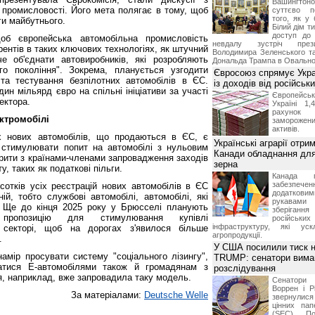
Вашингт
 промисловості. Його мета полягає в тому, щоб
суттєво п
того, як у 
ги майбутнього.
Білий дім т
доступ до 
щоб європейська автомобільна промисловість
невдалу зустріч през
рентів в таких ключових технологіях, як штучний
Володимира Зеленського т
е об'єднати автовиробників, які розробляють
Дональда Трампа в Овальном
го покоління". Зокрема, планується узгодити
Євросоюз спрямує Укра
та тестування безпілотних автомобілів в ЄС.
із доходів від російськи
ин мільярд євро на спільні ініціативи за участі
Європейсь
ектора.
Україні 1
рахунок
ктромобілі
замороже
активів.
іх нових автомобілів, що продаються в ЄС, є
Українські аграрії отри
 стимулювати попит на автомобілі з нульовим
Канади обладнання для
орити з країнами-членами запровадження заходів
зерна
, таких як податкові пільги.
Канада г
забезпе
сотків усіх реєстрацій нових автомобілів в ЄС
додатко
й, тобто службові автомобілі, автомобілі, які
рукавами 
. Ще до кінця 2025 року у Брюсселі планують
зберіганн
 пропозицію для стимулювання купівлі
російських
інфраструктуру, які уск
 секторі, щоб на дорогах з'явилося більше
агропродукції.
.
У США посилили тиск н
амір просувати систему "соціального лізингу",
TRUMP: сенатори вима
атися E-автомобілями також й громадянам з
розслідування
я, наприклад, вже запровадила таку модель.
Сенатори
Воррен і Р
За матеріалами:
Deutsche Welle
звернулися 
цінних па
(SEC) По