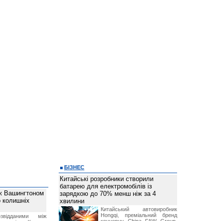
БІЗНЕС
Китайські розробники створили
батарею для електромобілів із
ж Вашингтоном
зарядкою до 70% менш ніж за 4
о колишніх
хвилини
Китайський автовиробник
Hongqi, преміальний бренд
звідданими між