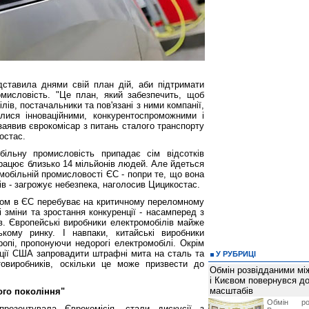
дставила днями свій план дій, аби підтримати
мисловість. "Це план, який забезпечить, щоб
лів, постачальники та пов'язані з ними компанії,
ися інноваційними, конкурентоспроможними і
 заявив єврокомісар з питань сталого транспорту
остас.
ільну промисловість припадає сім відсотків
 працює близько 14 мільйонів людей. Але йдеться
обільній промисловості ЄС - попри те, що вона
ів - загрожує небезпека, наголосив Цицикостас.
ром в ЄС перебуває на критичному переломному
і зміни та зростання конкуренції - насамперед з
в. Європейські виробники електромобілів майже
кому ринку. І навпаки, китайські виробники
опі, пропонуючи недорогі електромобілі. Окрім
рації США запровадити штрафні мита на сталь та
У РУБРИЦІ
товиробників, оскільки це може призвести до
Обмін розвідданими мі
і Києвом повернувся д
масштабів
ого покоління"
Обмін ро
езентувала Єврокомісія, стали дискусії з