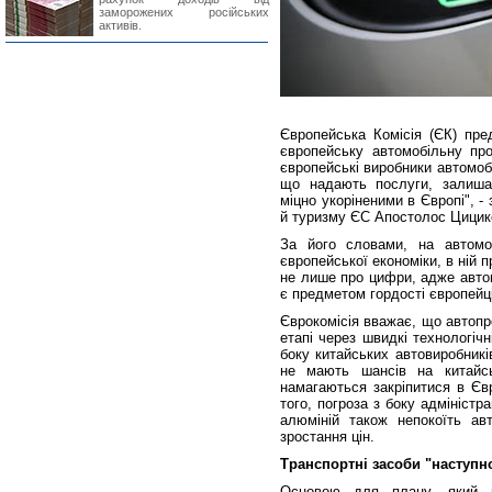
заморожених російських
активів.
Європейська Комісія (ЄК) пре
європейську автомобільну про
європейські виробники автомобі
що надають послуги, залишал
міцно укоріненими в Європі", -
й туризму ЄС Апостолос Цицик
За його словами, на автомоб
європейської економіки, в ній
не лише про цифри, адже автом
є предметом гордості європейц
Єврокомісія вважає, що автоп
етапі через швидкі технологічн
боку китайських автовиробникі
не мають шансів на китайсь
намагаються закріпитися в Євр
того, погроза з боку адмініст
алюміній також непокоїть ав
зростання цін.
Транспортні засоби "наступн
Основою для плану, який пр