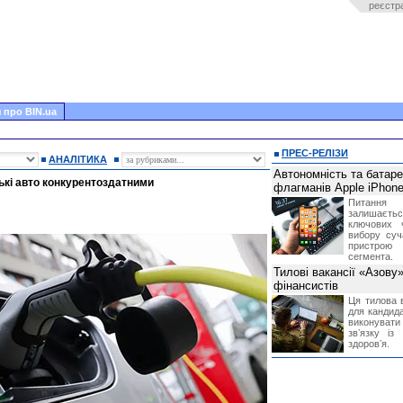
реєстр
 про BIN.ua
ПРЕС-РЕЛІЗИ
АНАЛІТИКА
Автономність та батар
ькі авто конкурентоздатними
флагманів Apple iPhone
Питання
залишає
ключових 
вибору суч
пристрою
сегмента.
Тилові вакансії «Азову
фінансистів
Ця тилова в
для кандида
виконувати 
звʼязку із
здоровʼя.