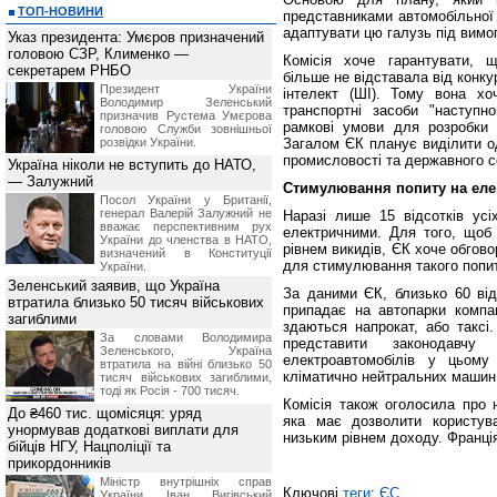
ТОП-НОВИНИ
представниками автомобільної
адаптувати цю галузь під вимо
Указ президента: Умєров призначений
головою СЗР, Клименко —
Комісія хоче гарантувати, 
секретарем РНБО
більше не відставала від конку
Президент України
інтелект (ШІ). Тому вона хоч
Володимир Зеленський
транспортні засоби "наступно
призначив Pустема Умєрова
рамкові умови для розробки 
головою Служби зовнішньої
розвідки України.
Загалом ЄК планує виділити од
промисловості та державного с
Україна ніколи не вступить до НАТО,
— Залужний
Стимулювання попиту на еле
Посол України у Британії,
генерал Валерій Залужний не
Наразі лише 15 відсотків ус
вважає перспективним рух
електричними. Для того, щоб
України до членства в НАТО,
рівнем викидів, ЄК хоче обгов
визначений в Конституції
для стимулювання такого попиту
України.
Зеленський заявив, що Україна
За даними ЄК, близько 60 від
втратила близько 50 тисяч військових
припадає на автопарки компані
загиблими
здаються напрокат, або таксі
За словами Володимира
представити законодавчу
Зеленського, Україна
електроавтомобілів у цьому
втратила на війні близько 50
кліматично нейтральних машин
тисяч військових загиблими,
тоді як Росія - 700 тисяч.
Комісія також оголосила про н
До ₴460 тис. щомісяця: уряд
яка має дозволити користув
унормував додаткові виплати для
низьким рівнем доходу. Франці
бійців НГУ, Нацполіції та
прикордонників
Міністр внутрішніх справ
Ключові
теги
:
ЄС
України Іван Вигівський