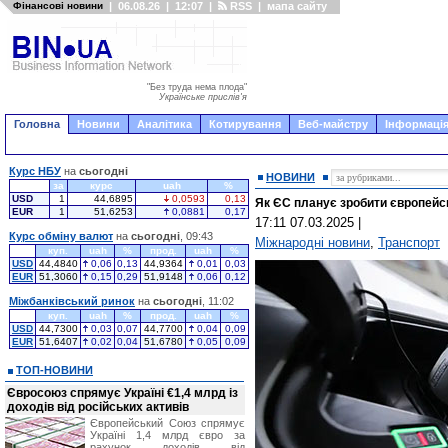
Фінансові новини
|
06.08.26
|
12:07
|
RSS
|
мапа сайту
"Без труда нема плода"
Українське прислів'я
Головна
Новини
Аналітика
Котирування
Веб-майстру
Інформація
Курс НБУ
на
сьогодні
НОВИНИ
за
курс
uah
%
USD
1
44,6895
0,0593
0,13
Як ЄС планує зробити європейс
EUR
1
51,6253
0,0881
0,17
17:11 07.03.2025
|
Курс обміну валют
на
сьогодні
, 09:43
Міжнародні новини
,
Транспорт
куп.
uah
%
прод.
uah
%
USD
44,4840
0,06
0,13
44,9364
0,01
0,03
EUR
51,3060
0,15
0,29
51,9148
0,06
0,12
Міжбанківський ринок
на
сьогодні
, 11:02
куп.
uah
%
прод.
uah
%
USD
44,7300
0,03
0,07
44,7700
0,04
0,09
EUR
51,6407
0,02
0,04
51,6780
0,05
0,09
ТОП-НОВИНИ
Євросоюз спрямує Україні €1,4 млрд із
доходів від російських активів
Європейський Союз спрямує
Україні 1,4 млрд євро за
рахунок доходів від