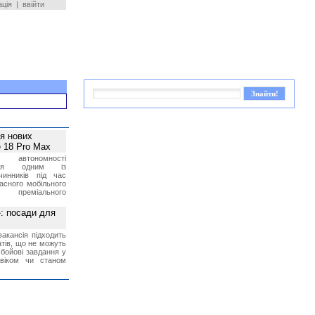
ація
|
ввійти
ея нових
 18 Pro Max
 автономності
ться одним із
чинників під час
асного мобільного
 преміального
»: посади для
акансія підходить
тів, що не можуть
бойові завдання у
 віком чи станом