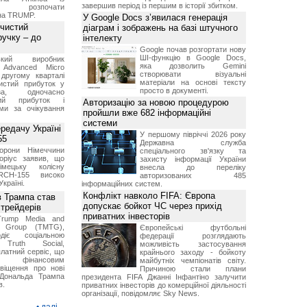
завершив період із першим в історії збитком.
м розпочати
їна TRUMP.
У Google Docs з’явилася генерація
 чистий
діаграм і зображень на базі штучного
ручку – до
інтелекту
Google почав розгортати нову
ШІ-функцію в Google Docs,
ський виробник
яка дозволить Gemini
 Advanced Micro
створювати візуальні
другому кварталі
матеріали на основі тексту
истий прибуток у
просто в документі.
а, одночасно
ний прибуток і
Авторизацію за новою процедурою
ми за очікування
пройшли вже 682 інформаційні
системи
ередачу Україні
У першому півріччі 2026 року
55
Державна служба
борони Німеччини
спеціального зв'язку та
оріус заявив, що
захисту інформації України
імецьку колісну
внесла до переліку
RCH-155 високо
авторизованих 485
Україні.
інформаційних систем.
Конфлікт навколо FIFA: Європа
в Трампа став
допускає бойкот ЧС через прихід
трейдерів
приватних інвесторів
Trump Media and
y Group (TMTG),
Європейські футбольні
діє соціальною
федерації розглядають
Truth Social,
можливість застосування
латний сервіс, що
крайнього заходу - бойкоту
є фінансовим
майбутніх чемпіонатів світу.
віщення про нові
Причиною стали плани
Дональда Трампа
президента FIFA Джанні Інфантіно залучити
в.
приватних інвесторів до комерційної діяльності
організації, повідомляє Sky News.