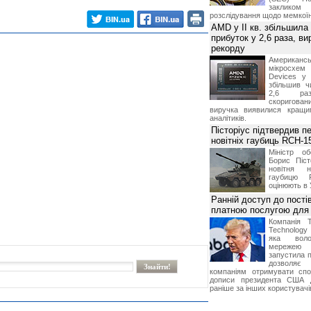
заклико
розслідування щодо мемко
AMD у II кв. збільшила
прибуток у 2,6 раза, ви
рекорду
Американ
мікросхем
Devices у 
збільшив ч
2,6 раз
скоригова
виручка виявилися кращи
аналітиків.
Пісторіус підтвердив п
новітніх гаубиць RCH-1
Міністр о
Борис Піст
новітня н
гаубицю 
оцінюють в 
Ранній доступ до пості
платною послугою для 
Компанія 
Technolog
яка воло
мережею 
запустила п
дозволя
компаніям отримувати спо
дописи президента США 
раніше за інших користувачі