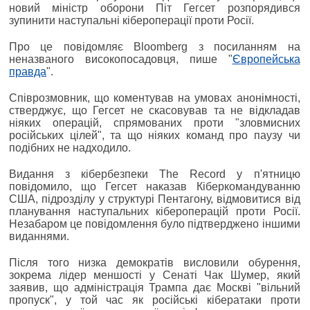
новий міністр оборони Піт Гегсет розпорядився
зупинити наступальні кібероперації проти Росії.
Про це повідомляє Bloomberg з посиланням на
неназваного високопосадовця, пише "
Європейська
правда
".
Співрозмовник, що коментував на умовах анонімності,
стверджує, що Гегсет не скасовував та не відкладав
ніяких операцій, спрямованих проти "зловмисних
російських цілей", та що ніяких команд про паузу чи
подібних не надходило.
Видання з кібербезпеки The Record у п'ятницю
повідомило, що Гегсет наказав Кіберкомандуванню
США, підрозділу у структурі Пентагону, відмовитися від
планування наступальних кібероперацій проти Росії.
Незабаром це повідомлення було підтверджено іншими
виданнями.
Після того низка демократів висловили обурення,
зокрема лідер меншості у Сенаті Чак Шумер, який
заявив, що адміністрація Трампа дає Москві "вільний
пропуск", у той час як російські кібератаки проти