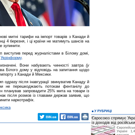
ові митні тарифи на імпорт товарів з Канади й
ці 4 березня, і ці країни не матимуть шансів на
е зупинити.
 виступив перед журналістами в Білому домі,
т
Укрінформу
.
визначені. Вони набувають чинності завтра
(у
лава Білого дому у відповідь на запитання щодо
 імпорту з Канади й Мексики.
п одразу після інавгурації звинуватив Канаду й
ни не перешкоджають потокам фентанілу до
ін планував запровадити 25% мита на товари із
днак після розмов із главами держав заявив, що
пинити наркотрафік.
ксика
У РУБРИЦІ
Євросоюз спрямує Укра
із доходів від російськи
Європейсь
Україні 1
рахунок