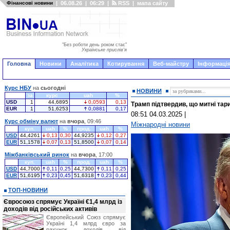
Фінансові новини
|
06.08.26
|
06:29
|
RSS
|
мапа сайту
"Без роботи день роком стає"
Українське прислів'я
Головна
Новини
Аналітика
Котирування
Веб-майстру
Інформація
Курс НБУ
на
сьогодні
НОВИНИ
за
курс
uah
%
USD
1
44,6895
0,0593
0,13
Трамп підтвердив, що митні тар
EUR
1
51,6253
0,0881
0,17
08:51 04.03.2025
|
Курс обміну валют
на
вчора
, 09:46
Міжнародні новини
куп.
uah
%
прод.
uah
%
USD
44,4261
0,13
0,30
44,9235
0,12
0,27
EUR
51,1578
0,07
0,13
51,8500
0,07
0,14
Міжбанківський ринок
на
вчора
, 17:00
куп.
uah
%
прод.
uah
%
USD
44,7000
0,11
0,25
44,7300
0,11
0,25
EUR
51,6195
0,23
0,45
51,6318
0,23
0,44
ТОП-НОВИНИ
Євросоюз спрямує Україні €1,4 млрд із
доходів від російських активів
Європейський Союз спрямує
Україні 1,4 млрд євро за
рахунок доходів від