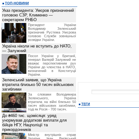
ТОП-НОВИНИ
Указ президента: Умєров призначений
головою СЗР, Клименко —
секретарем РНБО
Президент України
Володимир Зеленський
призначив Pустема Умєрова
головою Служби зовнішньої
розвідки України.
Україна ніколи не вступить до НАТО,
— Залужний
Посол України у Британії,
генерал Валерій Залужний не
вважає перспективним рух
України до членства в НАТО,
визначений в Конституції
України.
Зеленський заявив, що Україна
втратила близько 50 тисяч військових
загиблими
За словами Володимира
Зеленського, Україна
втратила на війні близько 50
ТЕГИ
тисяч військових загиблими,
тоді як Росія - 700 тисяч.
До ₴460 тис. щомісяця: уряд
унормував додаткові виплати для
бійців НГУ, Нацполіції та
прикордонників
Міністр внутрішніх справ
України Іван Вигівський