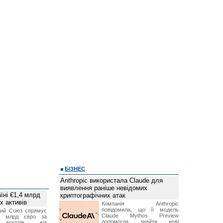
БІЗНЕС
Anthropic використала Claude для
виявлення раніше невідомих
їні €1,4 млрд
криптографічних атак
х активів
Компанія Anthropic
повідомила, що її модель
кий Союз спрямує
Claude Mythos Preview
,4 млрд євро за
допомогла знайти нові
 доходів від