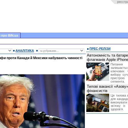
реєстр
 про BIN.ua
ПРЕС-РЕЛІЗИ
АНАЛІТИКА
Автономність та батар
ифи проти Канади й Мексики набувають чинності
флагманів Apple iPhone
Питання
залишає
ключових 
вибору суч
пристрою
сегмента.
Тилові вакансії «Азову
фінансистів
Ця тилова в
для кандида
виконувати 
звʼязку із
здоровʼя.