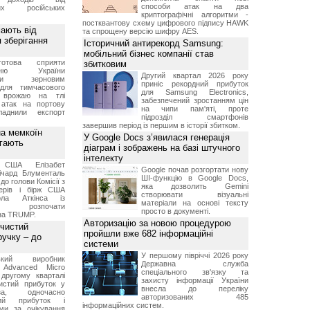
способи атак на два
них російських
криптографічні алгоритми -
постквантову схему цифрового підпису HAWK
мають від
та спрощену версію шифру AES.
 зберігання
Історичний антирекорд Samsung:
мобільний бізнес компанії став
отова сприяти
збитковим
ченню України
Другий квартал 2026 року
вими зерновим
приніс рекордний прибуток
для тимчасового
для Samsung Electronics,
я врожаю на тлі
забезпечений зростанням цін
 атак на портову
на чипи пам'яті, проте
ладнили експорт
підрозділ смартфонів
завершив період із першим в історії збитком.
а мемкоїн
У Google Docs з’явилася генерація
гають
діаграм і зображень на базі штучного
інтелекту
 США Елізабет
Google почав розгортати нову
ічард Блументаль
ШІ-функцію в Google Docs,
до голови Комісії з
яка дозволить Gemini
перів і бірж США
створювати візуальні
ла Аткінса із
матеріали на основі тексту
м розпочати
просто в документі.
їна TRUMP.
Авторизацію за новою процедурою
 чистий
пройшли вже 682 інформаційні
ручку – до
системи
У першому півріччі 2026 року
ський виробник
Державна служба
 Advanced Micro
спеціального зв'язку та
другому кварталі
захисту інформації України
истий прибуток у
внесла до переліку
а, одночасно
авторизованих 485
ний прибуток і
інформаційних систем.
ми за очікування