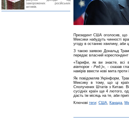
заморожених російських
активів.
Президент США оголосив, що н
Мексики набудуть чинності вран
угоду в останню хвилину, аби ц
З такою заявою Дональд Трамп
передає власний кореспонден
«Тарифи, як ви знаєте, всі 
вівторок - Ред.)
», - сказав г
намірів ввести нові мита проти
Як повідомляв Укрінформ, Трам
Мексику в тому, що ці краї
Сполучених Штатів з Китаю. В
сусідніх країн ще 4 лютого, о
дасть їм місяць на те, аби при
Ключові
теги
:
США
,
Канада
,
Ме