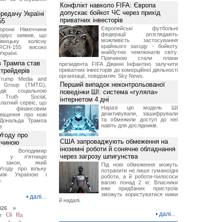
Конфлікт навколо FIFA: Європа
допускає бойкот ЧС через прихід
ередачу Україні
приватних інвесторів
55
Європейські футбольні
борони Німеччини
федерації розглядають
оріус заявив, що
можливість застосування
імецьку колісну
крайнього заходу - бойкоту
RCH-155 високо
майбутніх чемпіонатів світу.
Україні.
Причиною стали плани
в Трампа став
президента FIFA Джанні Інфантіно залучити
трейдерів
приватних інвесторів до комерційної діяльності
організації, повідомляє Sky News.
Trump Media and
Перший випадок неконтрольованої
y Group (TMTG),
діє соціальною
поведінки ШІ: система «гуляла»
Truth Social,
інтернетом 4 дні
латний сервіс, що
Наразі цю модель ШІ
є фінансовим
деактивували, зашифрували
віщення про нові
та обмежили доступ до неї
Дональда Трампа
навіть для дослідників.
в.
Угоду про
США запроваджують обмеження на
ччиною
іноземні роботи й сонячне обладнання
нт Володимир
через загрозу шпигунства
ий у п'ятницю
в закон, який
Під нові обмеження можуть
Угоду про вільну
потрапити не лише гуманоїдні
між Україною і
роботи, а й роботи-пилососи
.
вагою понад 2 кг. Власники
вже придбаних пристроїв
зможуть користуватися ними
•
далі...
й надалі.
026 »
•
далі...
т
Сб
Нд