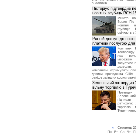
аналітиків.
Пісторіус підтвердив п
новітніх гаубиць RCH-1
Міністр о
Борис Піст
новітня н
гаубицю 
оцінюють в 
Ранній доступ до пості
платною послугою для 
Компанія 
Technolog
яка воло
мережею 
запустила п
дозволя
компаніям отримувати спо
дописи президента США 
раніше за інших користувачі
Зеленський затвердив 
вільну торгівлю з Туре
Президе
Зеленськ
підписа
ратифікує 
торгівлю 
Туреччиною
«
Серпень 2
Пн
Вт
Ср
Чт
П