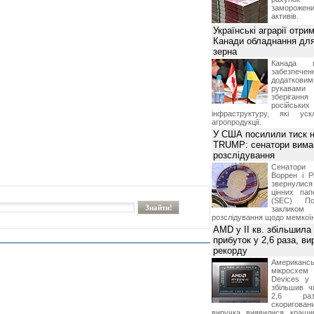
замороже
активів.
Українські аграрії отри
Канади обладнання для
зерна
Канада г
забезпе
додатко
рукавами 
зберіганн
російських
інфраструктуру, які уск
агропродукції.
У США посилили тиск н
TRUMP: сенатори вима
розслідування
Сенатори
Воррен і Р
звернулися 
цінних па
(SEC) По
заклико
розслідування щодо мемко
AMD у II кв. збільшила
прибуток у 2,6 раза, ви
рекорду
Американ
мікросхем
Devices у 
збільшив ч
2,6 раз
скоригова
виручка виявилися кращи