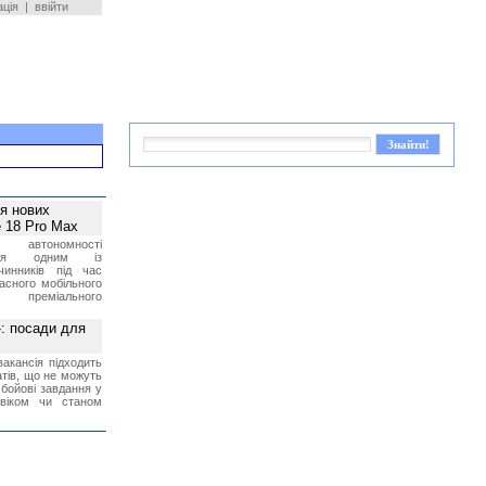
ація
|
ввійти
ея нових
 18 Pro Max
 автономності
ться одним із
чинників під час
асного мобільного
 преміального
»: посади для
акансія підходить
тів, що не можуть
бойові завдання у
 віком чи станом