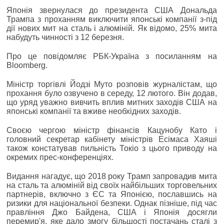
Японія звернулася до президента США Дональда
Трампа з проханням виключити японські компанії з-під
дії нових мит на сталь і алюміній. Як відомо, 25% мита
набудуть чинності з 12 березня.
Про це повідомляє РБК-Україна з посиланням на
Bloomberg.
Міністр торгівлі Йодзі Муто розповів журналістам, що
прохання було озвучено в середу, 12 лютого. Він додав,
що уряд уважно вивчить вплив митних заходів США на
японські компанії та вживе необхідних заходів.
Своєю чергою міністр фінансів Кацунобу Като і
головний секретар кабінету міністрів Есімаса Хаяші
також констатував пильність Токіо з цього приводу на
окремих прес-конференціях.
Видання нагадує, що 2018 року Трамп запровадив мита
на сталь та алюміній від своїх найбільших торговельних
партнерів, включно з ЄС та Японією, пославшись на
ризики для національної безпеки. Однак пізніше, під час
правління Джо Байдена, США і Японія досягли
перемир'я, яке дало змогу більшості постачань сталі з