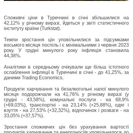
Споживчі ціни в Туреччині в січні збільшилися на
42,12% у річному виразі, йдеться у звіті статистичного
інституту країни (Turkstat).
Темпи зростання цін уповільнилися за підсумками
восьмого місяця поспіль і є мінімальними з червня 2023
року. У грудні минулого року інфляція становила
44,38%.
Аналітики в середньому очікували ще більш істотного
ослаблення інфляції в Туреччині в січні - до 41,25%, за
даними Trading Economics.
Продукти харчування та безалкогольні напої минулого
місяця подорожчали на 41,76% у річному виразі (у
грудні - 43,58%), комунальні послуги - на 68,9%
(+69,03%), транспортні - на 23,14% (+25,88%), одяг і
взуття - на 27,53% (+32,32%), відпочинок і розваги - на
33,05% (+37,57%).
Зростання споживчих цін без урахування вартості
продуктів харчування та енергоносіїв уповільнилося до