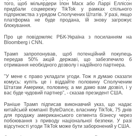
того, щоб мільярдери Ілон Маск або Ларрі Еллісон
придбали соцмережу TikTok у рамках спільного
підприємства з урядом Сполучених Штатів. У разі, якщо
платформа не буде продана, їй знову загрожує
блокування.
Про це повідомляє РБК-Україна з посиланням на
Bloomberg і CNN.
Трамп запропонував, щоб потенційний покупець
передав 50% акцій державі, що забезпечило б
отримання необхідного дозволу і надійного партнера.
"У мене є право укладати угоди. Тож я думаю сказати
комусь: купіть це і віддайте половину Сполученим
Штатам Америки, половину, а ми дамо вам дозвіл, і у
вас буде чудовий партнер", - сказав президент США.
Раніше Трамп підписав виконавчий указ, що надає
китайській компанії ByteDance, власнику TikTok, 75 днів
для продажу американського сегмента бізнесу через
побоювання з приводу національної безпеки. У разі
відсутності угоди TikTok може бути заборонений у США.