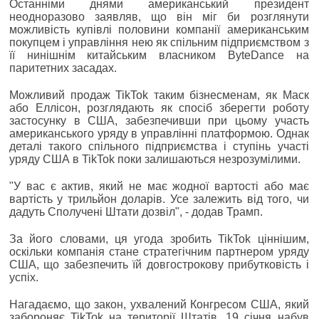
Останніми днями американський президент
неодноразово заявляв, що він міг би розглянути
можливість купівлі половини компанії американським
покупцем і управління нею як спільним підприємством з
її нинішнім китайським власником ByteDance на
паритетних засадах.
Можливий продаж TikTok таким бізнесменам, як Маск
або Еллісон, розглядають як спосіб зберегти роботу
застосунку в США, забезпечивши при цьому участь
американського уряду в управлінні платформою. Однак
деталі такого спільного підприємства і ступінь участі
уряду США в TikTok поки залишаються незрозумілими.
"У вас є актив, який не має жодної вартості або має
вартість у трильйон доларів. Усе залежить від того, чи
дадуть Сполучені Штати дозвіл", - додав Трамп.
За його словами, ця угода зробить TikTok ціннішим,
оскільки компанія стане стратегічним партнером уряду
США, що забезпечить їй довгострокову прибутковість і
успіх.
Нагадаємо, що закон, ухвалений Конгресом США, який
забороняє TikTok на території Штатів, 19 січня набув