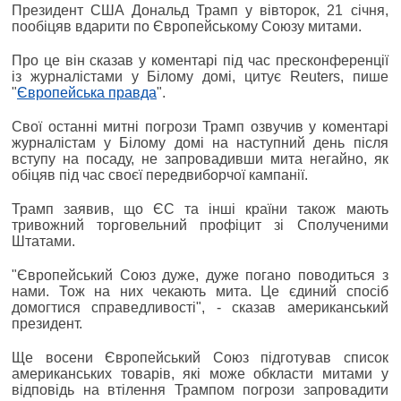
Президент США Дональд Трамп у вівторок, 21 січня,
пообіцяв вдарити по Європейському Союзу митами.
Про це він сказав у коментарі під час пресконференції
із журналістами у Білому домі, цитує Reuters, пише
"
Європейська правда
".
Свої останні митні погрози Трамп озвучив у коментарі
журналістам у Білому домі на наступний день після
вступу на посаду, не запровадивши мита негайно, як
обіцяв під час своєї передвиборчої кампанії.
Трамп заявив, що ЄС та інші країни також мають
тривожний торговельний профіцит зі Сполученими
Штатами.
"Європейський Союз дуже, дуже погано поводиться з
нами. Тож на них чекають мита. Це єдиний спосіб
домогтися справедливості", - сказав американський
президент.
Ще восени Європейський Союз підготував список
американських товарів, які може обкласти митами у
відповідь на втілення Трампом погрози запровадити