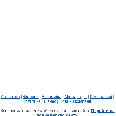
Аналітика
|
Фінанси
|
Економіка
|
Міжнародні
|
Регіональні
|
Политика
|
Бізнес
|
Новини компаній
Вы просматриваете мобильную версию сайта.
Перейти на
повну версію сайту.