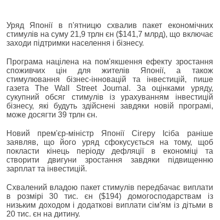
Уряд Японії в п'ятницю схвалив пакет економічних
стимулів на суму 21,9 трлн єн ($141,7 млрд), що включає
заходи підтримки населення і бізнесу.
Програма націлена на пом'якшення ефекту зростання
споживчих цін для жителів Японії, а також
стимулювання бізнес-інновацій та інвестицій, пише
газета The Wall Street Journal. За оцінками уряду,
сукупний обсяг стимулів із урахуванням інвестицій
бізнесу, які будуть здійснені завдяки новій програмі,
може досягти 39 трлн єн.
Новий прем'єр-міністр Японії Сігеру Ісіба раніше
заявляв, що його уряд сфокусується на тому, щоб
покласти кінець періоду дефляції в економіці та
створити двигуни зростання завдяки підвищенню
зарплат та інвестицій.
Схвалений владою пакет стимулів передбачає виплати
в розмірі 30 тис. єн ($194) домогосподарствам із
низьким доходом і додаткові виплати сім'ям із дітьми в
20 тис. єн на дитину.