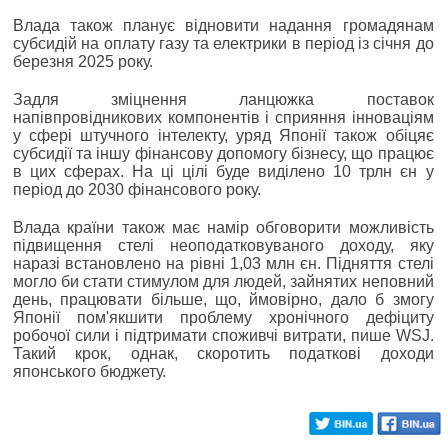
Влада також планує відновити надання громадянам
субсидій на оплату газу та електрики в період із січня до
березня 2025 року.
Задля зміцнення ланцюжка поставок
напівпровідникових компонентів і сприяння інноваціям
у сфері штучного інтелекту, уряд Японії також обіцяє
субсидії та іншу фінансову допомогу бізнесу, що працює
в цих сферах. На ці цілі буде виділено 10 трлн єн у
період до 2030 фінансового року.
Влада країни також має намір обговорити можливість
підвищення стелі неоподатковуваного доходу, яку
наразі встановлено на рівні 1,03 млн єн. Підняття стелі
могло би стати стимулом для людей, зайнятих неповний
день, працювати більше, що, ймовірно, дало б змогу
Японії пом'якшити проблему хронічного дефіциту
робочої сили і підтримати споживчі витрати, пише WSJ.
Такий крок, однак, скоротить податкові доходи
японського бюджету.