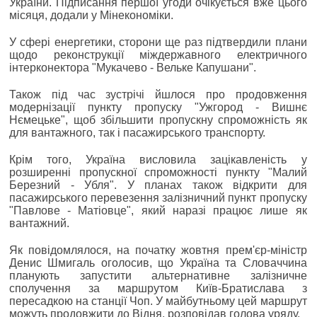
України. Підписання першої угоди очікується вже цього
місяця, додали у Мінекономіки.
У сфері енергетики, сторони ще раз підтвердили плани
щодо реконструкції міждержавного електричного
інтерконектора "Мукачево - Вельке Капушани".
Також під час зустрічі йшлося про продовження
модернізації пункту пропуску "Ужгород - Вишнє
Нємецьке", щоб збільшити пропускну спроможність як
для вантажного, так і пасажирського транспорту.
Крім того, Україна висловила зацікавленість у
розширенні пропускної спроможності пункту "Малий
Березний - Убля". У планах також відкрити для
пасажирського перевезення залізничний пункт пропуску
"Павлове - Матіовце", який наразі працює лише як
вантажний.
Як повідомлялося, на початку жовтня прем'єр-міністр
Денис Шмигаль оголосив, що Україна та Словаччина
планують запустити альтернативне залізничне
сполучення за маршрутом Київ-Братислава з
пересадкою на станції Чоп. У майбутньому цей маршрут
можуть продовжити до Відня, розповідав голова уряду.