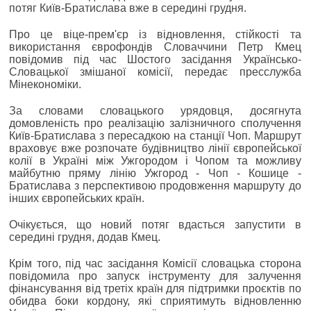
потяг Київ-Братислава вже в середині грудня.
Про це віце-прем'єр із відновлення, стійкості та
використання єврофондів Словаччини Петр Кмец
повідомив під час Шостого засідання Українсько-
Словацької змішаної комісії, передає пресслужба
Мінекономіки.
За словами словацького урядовця, досягнута
домовленість про реалізацію залізничного сполучення
Київ-Братислава з пересадкою на станції Чоп. Маршрут
враховує вже розпочате будівництво лінії європейської
колії в Україні між Ужгородом і Чопом та можливу
майбутню пряму лінію Ужгород - Чоп - Кошице -
Братислава з перспективою продовження маршруту до
інших європейських країн.
Очікується, що новий потяг вдасться запустити в
середині грудня, додав Кмец.
Крім того, під час засідання Комісії словацька сторона
повідомила про запуск інструменту для залучення
фінансування від третіх країн для підтримки проєктів по
обидва боки кордону, які сприятимуть відновленню