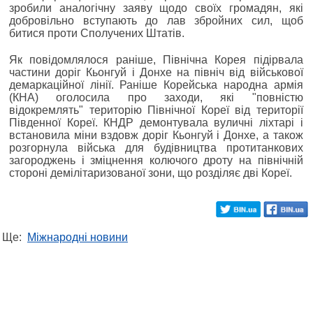
зробили аналогічну заяву щодо своїх громадян, які
добровільно вступають до лав збройних сил, щоб
битися проти Сполучених Штатів.
Як повідомлялося раніше, Північна Корея підірвала
частини доріг Кьонгуй і Донхе на північ від військової
демаркаційної лінії. Раніше Корейська народна армія
(КНА) оголосила про заходи, які "повністю
відокремлять" територію Північної Кореї від території
Південної Кореї. КНДР демонтувала вуличні ліхтарі і
встановила міни вздовж доріг Кьонгуй і Донхе, а також
розгорнула війська для будівництва протитанкових
загороджень і зміцнення колючого дроту на північній
стороні демілітаризованої зони, що розділяє дві Кореї.
Ще:
Міжнародні новини