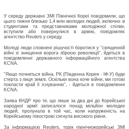
У середу державні ЗМІ Північної Кореї повідомили, що
цього тижня близько 1,4 млн молодих людей, включно зі
студентами та представниками молодіжної спілки,
вступили або повернулися в армію, повідомляє
агентство Reuters у середу.
Молоді люди сповнені рішучості боротися у "священній
війні зі знищення ворога зброєю революції", йдеться в
повідомленні державного інформаційного агентства
KCNA.
"Якщо почнеться війна, РК (Південна Корея - ІФ-У) буде
стерта з лиця землі. Оскільки вона хоче війни, ми готові
покласти край її існуванню", - йдеться в повідомленні
KCNA.
Заява КНДР про те, що лише за два дні до Корейської
народної армії записалося понад мільйон молодих
людей, пролунала в той час, коли напруженість на
Корейському півострові сягнула високого рівня.
За інформацією Reuters, торік північнокорейські ЗМІ