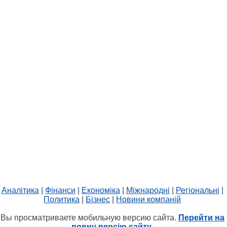
Аналітика
|
Фінанси
|
Економіка
|
Міжнародні
|
Регіональні
|
Политика
|
Бізнес
|
Новини компаній
Вы просматриваете мобильную версию сайта.
Перейти на
повну версію сайту.