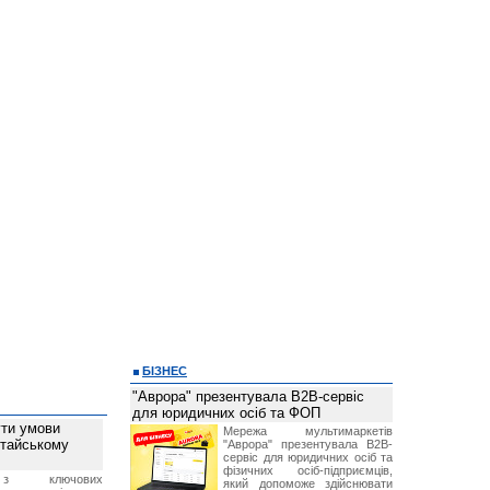
БІЗНЕС
"Аврора" презентувала B2B-сервіс
для юридичних осіб та ФОП
ти умови
Мережа мультимаркетів
итайському
"Аврора" презентувала B2B-
сервіс для юридичних осіб та
фізичних осіб-підприємців,
з ключових
який допоможе здійснювати