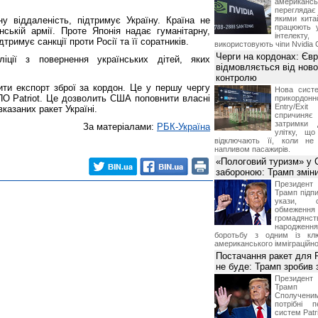
американ
перегляда
якими китай
ну віддаленість, підтримує Україну. Країна не
працюють 
ській армії. Проте Японія надає гуманітарну,
інтелекту
тримує санкції проти Росії та її соратників.
використовують чіпи Nvidia 
Черги на кордонах: Єв
іції з повернення українських дітей, яких
відмовляється від ново
контролю
ити експорт зброї за кордон. Це у першу чергу
Нова систе
ПО Patriot. Це дозволить США поповнити власні
прикордон
Entry/Exi
вказаних ракет Україні.
спричиня
затримки 
За матеріалами:
РБК-Україна
улітку, що
відключають її, коли не
напливом пасажирів.
«Пологовий туризм» у 
забороною: Трамп змін
Президен
Трамп підпи
укази, 
обмежен
грома
народженн
боротьбу з одним із клю
американського імміграційн
Постачання ракет для Pa
не буде: Трамп зробив 
Президен
Трамп 
Сполучени
потрібні 
систем Patri