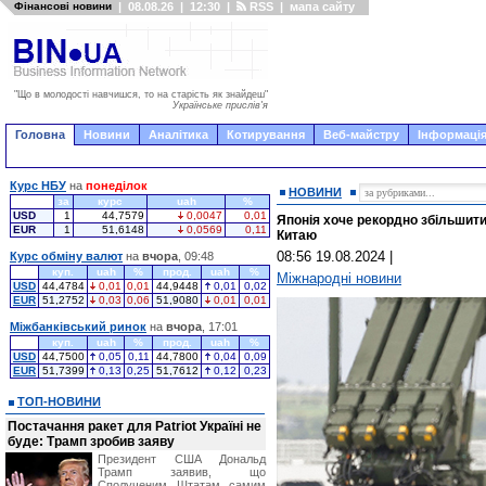
Фінансові новини
|
08.08.26
|
12:30
|
RSS
|
мапа сайту
"Що в молодості навчишся, то на старість як знайдеш"
Українське прислів'я
Головна
Новини
Аналітика
Котирування
Веб-майстру
Інформація
Курс НБУ
на
понеділок
НОВИНИ
за
курс
uah
%
USD
1
44,7579
0,0047
0,01
Японія хоче рекордно збільшити
EUR
1
51,6148
0,0569
0,11
Китаю
08:56 19.08.2024
|
Курс обміну валют
на
вчора
, 09:48
куп.
uah
%
прод.
uah
%
Міжнародні новини
USD
44,4784
0,01
0,01
44,9448
0,01
0,02
EUR
51,2752
0,03
0,06
51,9080
0,01
0,01
Міжбанківський ринок
на
вчора
, 17:01
куп.
uah
%
прод.
uah
%
USD
44,7500
0,05
0,11
44,7800
0,04
0,09
EUR
51,7399
0,13
0,25
51,7612
0,12
0,23
ТОП-НОВИНИ
Постачання ракет для Patriot Україні не
буде: Трамп зробив заяву
Президент США Дональд
Трамп заявив, що
Сполученим Штатам самим