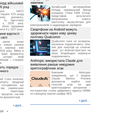
хвилини
лрд військової
6 році
Китайський автовиробник
Hongqi, преміальний бренд
-члени НАТО
концерну China FAW Group,
Україні €70 млрд
представив результати
кову допомогу,
випробувань нового
я та підготовку
прототипу акумулятора для
х у 2026 році.
електромобілів із надшвидкою зарядкою.
й обсяг підтримки
Смартфони на Android можуть
ти й у 2027 році.
здорожчати через нову цінову
ння вартості
політику Qualcomm
світі
Qualcomm поки не розкрила,
й ринок може
наскільки подорожчають чіпи,
я з новою хвилею
але для покупців це означає
чої інфляції вже
одне: усі Android-пристрої на
2026 року. Війни в
чіпах Snapdragon неминуче
а Ірані формують
подорожчають.
й шторм", який
обників і створює
Anthropic використала Claude для
в.
виявлення раніше невідомих
ють порядок
криптографічних атак
инного
Компанія Anthropic
повідомила, що її модель
Claude Mythos Preview
кий Союз оновлює
допомогла знайти нові
мпорту продукції
способи атак на два
о походження, що
криптографічні алгоритми -
від українських
постквантову схему цифрового підпису HAWK
рів перегляду
та спрощену версію шифру AES.
 процесів, систем
ої документації.
•
далі...
•
далі...
026 »