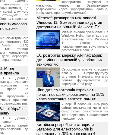
ських відомств
корпоративні закупівлі в
є механізми, за
магазинах мережі за безготівковим
ські компанії, що
розрахунком через корпоративний баланс,
у сфері штучного
повідомила пресслужба компанії.
, отримують та
Microsoft розширила можливості
Corp. за кордоном.
Windows 11: біометричний вхід став
ропа тимчасово
доступним на більшій кількості ПК
ї системи
Ми вже писали про оновлення
Windows Hello, яке очікується
ма біометричного
в серпневому патчі Windows
ного контролю ЄС
11. Схоже, за
t System (EES)
повідомленнями, воно почало
є такі тривалі
розгортатися раніше.
для мандрівників
ЄС розгортає мережу AI-гігафабрик
 деякі аеропорти
для зміцнення позицій у глобальних
 справляються з
технологіях
США під
Єврокомісія прагне створити
ив правила
власну інфраструктуру
штучного інтелекту, яка має
т США Дональд
почати функціонувати до
сав два виконавчі
середини 2028 року
спрямовані на
ня права на
Чіпи для смартфонів втрачають
дянство за
попит: поставки скоротилися на 15%
ям, продовживши
через зростання вартості пам’яті
чових принципів
ого законодавства.
У першій половині 2026 року
світові постачання чипів для
triot Україні
смартфонів скоротилися на
заяву
15% порівняно з аналогічним
т США Дональд
періодом торік.
заявив, що
Китайські розробники створили
м Штатам самим
батарею для електромобілів із
перехоплювачі до
ot.
зарядкою до 70% менш ніж за 4