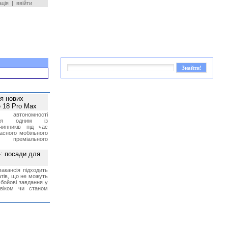
ація
|
ввійти
ея нових
 18 Pro Max
 автономності
ться одним із
чинників під час
асного мобільного
 преміального
»: посади для
акансія підходить
тів, що не можуть
бойові завдання у
 віком чи станом