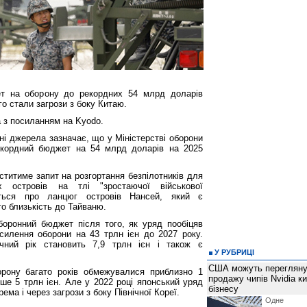
ет на оборону до рекордних 54 млрд доларів
о стали загрози з боку Китаю.
 з посиланням на Kyodo.
і джерела зазначає, що у Міністерстві оборони
екордний бюджет на 54 млрд доларів на 2025
титиме запит на розгортання безпілотників для
х островів на тлі "зростаючої військової
еться про ланцюг островів Нансей, який є
го близькість до Тайваню.
оборонний бюджет після того, як уряд пообіцяв
силення оборони на 43 трлн ієн до 2027 року.
ний рік становить 7,9 трлн ієн і також є
У РУБРИЦІ
США можуть перегляну
орону багато років обмежувалися приблизно 1
продажу чипів Nvidia к
ше 5 трлн ієн. Але у 2022 році японський уряд
бізнесу
ема і через загрози з боку Північної Кореї.
Одне 