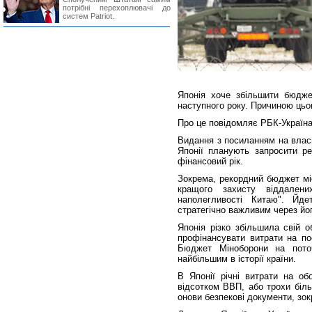
потрібні перехоплювачі до
систем Patriot.
Японія хоче збільшити бюдж
наступного року. Причиною цьог
Про це повідомляє РБК-Україна
Видання з посиланням на власн
Японії планують запросити р
фінансовий рік.
Зокрема, рекордний бюджет міс
кращого захисту віддалени
наполегливості Китаю". Йд
стратегічно важливим через йо
Японія різко збільшила свій 
профінансувати витрати на по
Бюджет Міноборони на поточ
найбільшим в історії країни.
В Японії річні витрати на об
відсотком ВВП, або трохи біль
онови безпекові документи, зокр