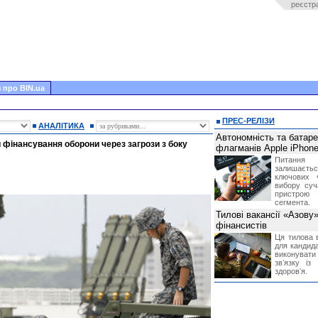
реєстр
 про BIN.ua
ПРЕС-РЕЛІЗИ
АНАЛІТИКА
Автономність та батар
 фінансування оборони через загрози з боку
флагманів Apple iPhone
Питання
залишає
ключових 
вибору суч
пристрою
сегмента.
Тилові вакансії «Азову
фінансистів
Ця тилова в
для кандида
виконувати 
звʼязку із
здоровʼя.