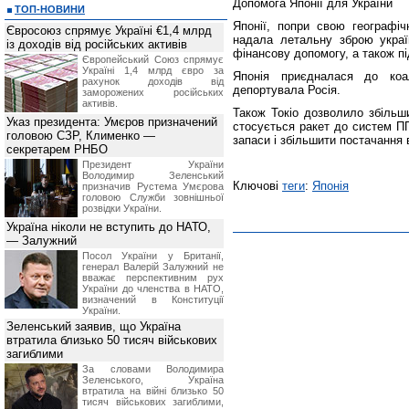
Допомога Японії для України
ТОП-НОВИНИ
Японії, попри свою географіч
Євросоюз спрямує Україні €1,4 млрд
надала летальну зброю україн
із доходів від російських активів
фінансову допомогу, а також під
Європейський Союз спрямує
Україні 1,4 млрд євро за
Японія приєдналася до коал
рахунок доходів від
депортувала Росія.
заморожених російських
активів.
Також Токіо дозволило збільш
Указ президента: Умєров призначений
стосується ракет до систем П
головою СЗР, Клименко —
запаси і збільшити постачання 
секретарем РНБО
Президент України
Володимир Зеленський
Ключові
теги
:
Японія
призначив Pустема Умєрова
головою Служби зовнішньої
розвідки України.
Україна ніколи не вступить до НАТО,
— Залужний
Посол України у Британії,
генерал Валерій Залужний не
вважає перспективним рух
України до членства в НАТО,
визначений в Конституції
України.
Зеленський заявив, що Україна
втратила близько 50 тисяч військових
загиблими
За словами Володимира
Зеленського, Україна
втратила на війні близько 50
тисяч військових загиблими,