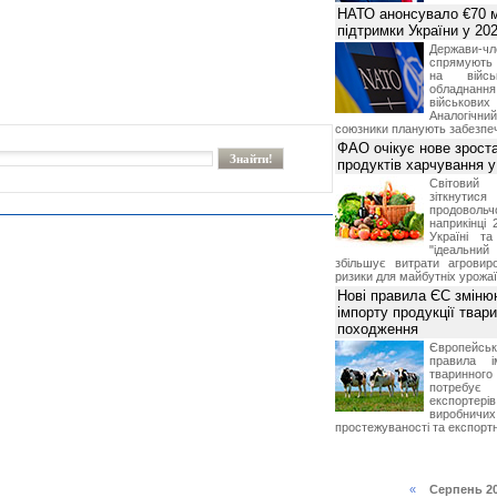
НАТО анонсувало €70 м
підтримки України у 202
Держави
спрямують 
на війсь
обладнанн
військови
Аналогічни
союзники планують забезпечи
ФАО очікує нове зроста
продуктів харчування у 
Світови
зіткнутис
продоволь
наприкінці 
Україні т
"ідеальни
збільшує витрати агровир
ризики для майбутніх урожаї
Нові правила ЄС зміню
імпорту продукції твар
походження
Європейсь
правила і
тваринног
потребує 
експорте
виробничих
простежуваності та експортн
«
Серпень 2