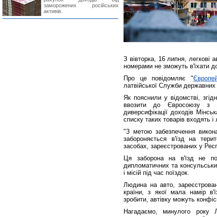
заморожених російських
активів.
З вівторка, 16 липня, легкові 
номерами не зможуть в'їхати до
Про це повідомляє "
Європе
латвійської Служби державних 
Як пояснили у відомстві, згі
ввозити до Євросоюзу з Б
диверсифікації доходів Мінсь
списку таких товарів входять і 
"З метою забезпечення викон
забороняється в'їзд на терит
засобах, зареєстрованих у Респ
Ця заборона на в'їзд не по
дипломатичних та консульськи
і місій під час поїздок.
Людина на авто, зареєстрован
країни, з якої мала намір в'
зробити, автівку можуть конфіс
Нагадаємо, минулого року Л