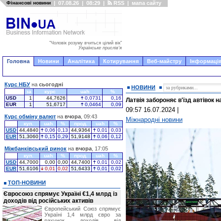
Фінансові новини
|
07.08.26
|
08:29
|
RSS
|
мапа сайту
"Чоловік розуму вчиться цілий вік"
Українське прислів'я
Головна
Новини
Аналітика
Котирування
Веб-майстру
Інформація
Курс НБУ
на
сьогодні
НОВИНИ
за
курс
uah
%
USD
1
44,7626
0,0731
0,16
Латвія забороняє в'їзд автівок 
EUR
1
51,6717
0,0464
0,09
09:57 16.07.2024
|
Курс обміну валют
на
вчора
, 09:43
Міжнародні новини
куп.
uah
%
прод.
uah
%
USD
44,4840
0,06
0,13
44,9364
0,01
0,03
EUR
51,3060
0,15
0,29
51,9148
0,06
0,12
Міжбанківський ринок
на
вчора
, 17:05
куп.
uah
%
прод.
uah
%
USD
44,7000
0,00
0,00
44,7400
0,01
0,02
EUR
51,6106
0,01
0,02
51,6433
0,01
0,02
ТОП-НОВИНИ
Євросоюз спрямує Україні €1,4 млрд із
доходів від російських активів
Європейський Союз спрямує
Україні 1,4 млрд євро за
рахунок доходів від