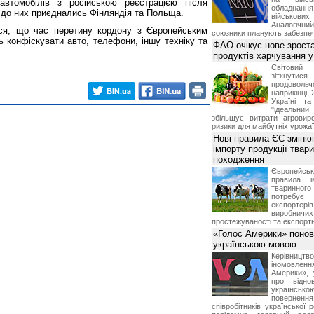
автомобілів з російською реєстрацією після
обладнанн
е до них приєднались Фінляндія та Польща.
військови
Аналогічни
ося, що час перетину кордону з Європейським
союзники планують забезпечи
конфіскувати авто, телефони, іншу техніку та
ФАО очікує нове зроста
продуктів харчування у 
Світови
зіткнутис
продоволь
наприкінці 
Україні т
"ідеальни
збільшує витрати агровир
ризики для майбутніх урожаї
Нові правила ЄС зміню
імпорту продукції твар
походження
Європейсь
правила і
тваринног
потребує 
експорте
виробничих
простежуваності та експортн
«Голос Америки» поно
українською мовою
Керівництв
іномовл
Америки», 
про відно
українс
поверне
співробітників української 