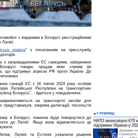
автомобілі з виданими в Білорусі реєстраційними
 Латвії.
йська правда
" з посиланням на пресслужбу
доходів.
дно з запровадженими ЄС санкціями, заборонено
ілорусі товари, продаж яких сприяв би
ка, що підтримує агресію РФ проти України. До
легковики.
ання санкцій ЄС з 16 липня 2024 року особам
орію Латвійської Республіки на транспортних
убліці Білорусь", - йдеться у повідомленні.
ширюватиметься на транспортні засоби для
х представництв, зокрема делегацій, посольств
У РУБРИЦІ
ому в Білорусі, повинна буде повернутися до
НАТО анонсувало €70 м
їхати до Латвії. Якщо вона відмовляється це
підтримки України у 202
кувати.
Держави
итва, Латвія та Естонія ухвалили рішення
спрямують 
на війсь