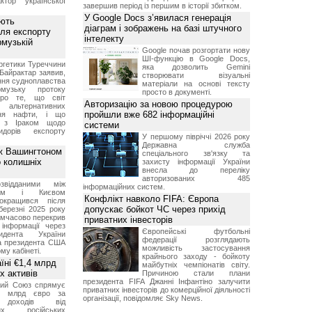
ктор української
завершив період із першим в історії збитком.
У Google Docs з’явилася генерація
ують
діаграм і зображень на базі штучного
ля експорту
інтелекту
рмузькій
Google почав розгортати нову
ШІ-функцію в Google Docs,
ргетики Туреччини
яка дозволить Gemini
Байрактар заявив,
створювати візуальні
ня судноплавства
матеріали на основі тексту
музьку протоку
просто в документі.
про те, що світ
Авторизацію за новою процедурою
альтернативних
пройшли вже 682 інформаційні
ння нафти, і що
и з Іраком щодо
системи
дорів експорту
У першому півріччі 2026 року
Державна служба
ж Вашингтоном
спеціального зв'язку та
о колишніх
захисту інформації України
внесла до переліку
авторизованих 485
звідданими між
інформаційних систем.
оном і Києвом
Конфлікт навколо FIFA: Європа
окращився після
допускає бойкот ЧС через прихід
березні 2025 року
имчасово перекрив
приватних інвесторів
інформації через
Європейські футбольні
идента України
федерації розглядають
а президента США
можливість застосування
у кабінеті.
крайнього заходу - бойкоту
їні €1,4 млрд
майбутніх чемпіонатів світу.
х активів
Причиною стали плани
президента FIFA Джанні Інфантіно залучити
кий Союз спрямує
приватних інвесторів до комерційної діяльності
,4 млрд євро за
організації, повідомляє Sky News.
 доходів від
них російських