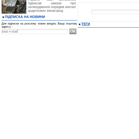
підписав накази про
затвердження порядків виплат
додаткових винагород
ПІДПИСКА НА НОВИНИ
Для підписки на розсилку новин введіть Вашу поштову
ТЕГИ
адресу :