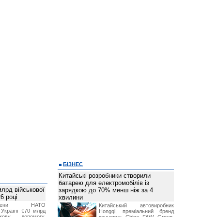
БІЗНЕС
Китайські розробники створили
батарею для електромобілів із
лрд військової
зарядкою до 70% менш ніж за 4
6 році
хвилини
-члени НАТО
Китайський автовиробник
Україні €70 млрд
Hongqi, преміальний бренд
кову допомогу,