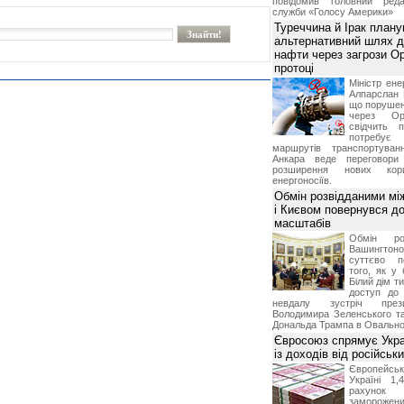
повідомив головний реда
служби «Голосу Америки»
Туреччина й Ірак план
альтернативний шлях д
нафти через загрози О
протоці
Міністр ене
Алпарслан 
що порушен
через Ор
свідчить 
потребує 
маршрутів транспортува
Анкара веде переговор
розширення нових кори
енергоносіїв.
Обмін розвідданими мі
і Києвом повернувся д
масштабів
Обмін ро
Вашингт
суттєво п
того, як у 
Білий дім т
доступ до 
невдалу зустріч през
Володимира Зеленського т
Дональда Трампа в Овальном
Євросоюз спрямує Укра
із доходів від російськи
Європейсь
Україні 1
рахунок
замороже