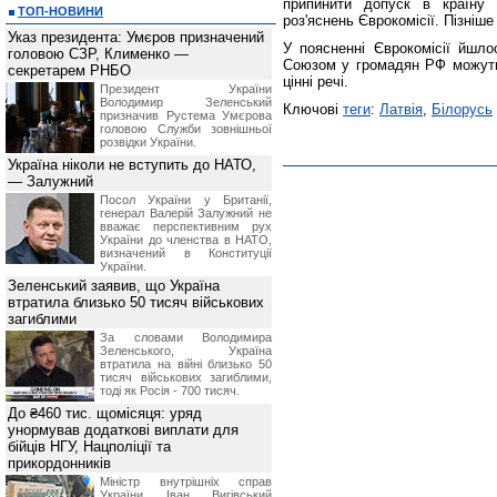
припинити допуск в країну 
ТОП-НОВИНИ
роз'яснень Єврокомісії. Пізніш
Указ президента: Умєров призначений
У поясненні Єврокомісії йшл
головою СЗР, Клименко —
Союзом у громадян РФ можуть 
секретарем РНБО
цінні речі.
Президент України
Володимир Зеленський
Ключові
теги
:
Латвія
,
Білорусь
призначив Pустема Умєрова
головою Служби зовнішньої
розвідки України.
Україна ніколи не вступить до НАТО,
— Залужний
Посол України у Британії,
генерал Валерій Залужний не
вважає перспективним рух
України до членства в НАТО,
визначений в Конституції
України.
Зеленський заявив, що Україна
втратила близько 50 тисяч військових
загиблими
За словами Володимира
Зеленського, Україна
втратила на війні близько 50
тисяч військових загиблими,
тоді як Росія - 700 тисяч.
До ₴460 тис. щомісяця: уряд
унормував додаткові виплати для
бійців НГУ, Нацполіції та
прикордонників
Міністр внутрішніх справ
України Іван Вигівський