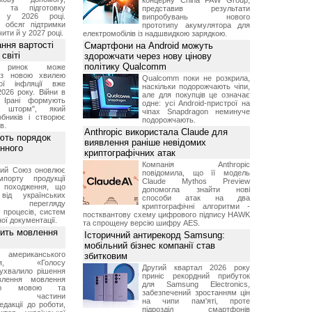
концерну China FAW Group,
я та підготовку
представив результати
х у 2026 році.
випробувань нового
й обсяг підтримки
прототипу акумулятора для
ти й у 2027 році.
електромобілів із надшвидкою зарядкою.
ння вартості
Смартфони на Android можуть
світі
здорожчати через нову цінову
політику Qualcomm
й ринок може
я з новою хвилею
Qualcomm поки не розкрила,
чої інфляції вже
наскільки подорожчають чіпи,
2026 року. Війни в
але для покупців це означає
а Ірані формують
одне: усі Android-пристрої на
й шторм", який
чіпах Snapdragon неминуче
обників і створює
подорожчають.
в.
Anthropic використала Claude для
ють порядок
виявлення раніше невідомих
инного
криптографічних атак
Компанія Anthropic
кий Союз оновлює
повідомила, що її модель
мпорту продукції
Claude Mythos Preview
о походження, що
допомогла знайти нові
від українських
способи атак на два
рів перегляду
криптографічні алгоритми -
 процесів, систем
постквантову схему цифрового підпису HAWK
ої документації.
та спрощену версію шифру AES.
вить мовлення
Історичний антирекорд Samsung:
мобільний бізнес компанії став
о американського
збитковим
ення, «Голосу
Другий квартал 2026 року
ухвалило рішення
приніс рекордний прибуток
влення мовлення
для Samsung Electronics,
ькою мовою та
забезпечений зростанням цін
ння частини
на чипи пам'яті, проте
редакції до роботи,
підрозділ смартфонів