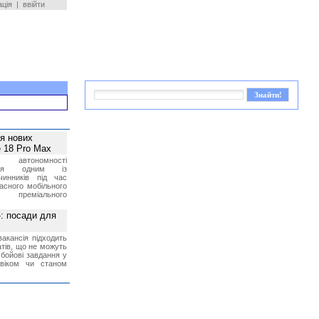
ація
|
ввійти
ея нових
 18 Pro Max
 автономності
ться одним із
чинників під час
асного мобільного
 преміального
»: посади для
акансія підходить
тів, що не можуть
бойові завдання у
 віком чи станом