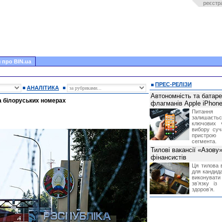
реєстр
 про BIN.ua
ПРЕС-РЕЛІЗИ
АНАЛІТИКА
Автономність та батар
на білоруських номерах
флагманів Apple iPhone
Питання
залишає
ключових 
вибору суч
пристрою
сегмента.
Тилові вакансії «Азову
фінансистів
Ця тилова в
для кандида
виконувати 
звʼязку із
здоровʼя.