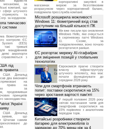
ських відомств
корпоративні закупівлі в
є механізми, за
магазинах мережі за безготівковим
ські компанії, що
розрахунком через корпоративний баланс,
у сфері штучного
повідомила пресслужба компанії.
, отримують та
Microsoft розширила можливості
Corp. за кордоном.
Windows 11: біометричний вхід став
ропа тимчасово
доступним на більшій кількості ПК
ї системи
Ми вже писали про оновлення
Windows Hello, яке очікується
ма біометричного
в серпневому патчі Windows
ного контролю ЄС
11. Схоже, за
t System (EES)
повідомленнями, воно почало
є такі тривалі
розгортатися раніше.
для мандрівників
ЄС розгортає мережу AI-гігафабрик
 деякі аеропорти
для зміцнення позицій у глобальних
 справляються з
технологіях
США під
Єврокомісія прагне створити
ив правила
власну інфраструктуру
штучного інтелекту, яка має
т США Дональд
почати функціонувати до
сав два виконавчі
середини 2028 року
спрямовані на
ня права на
Чіпи для смартфонів втрачають
дянство за
попит: поставки скоротилися на 15%
ям, продовживши
через зростання вартості пам’яті
чових принципів
ого законодавства.
У першій половині 2026 року
світові постачання чипів для
triot Україні
смартфонів скоротилися на
заяву
15% порівняно з аналогічним
т США Дональд
періодом торік.
заявив, що
Китайські розробники створили
м Штатам самим
батарею для електромобілів із
перехоплювачі до
ot.
зарядкою до 70% менш ніж за 4