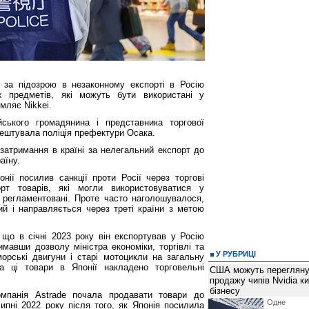
 за підозрою в незаконному експорті в Росію
х предметів, які можуть бути використані у
омляє Nikkei.
йського громадянина і представника торгової
рештувала поліція префектури Осака.
затримання в країні за нелегальний експорт до
аїну.
ії посилив санкції проти Росії через торгові
рт товарів, які могли використовуватися у
о регламентовані. Проте часто наголошувалося,
ий і направляється через треті країни з метою
 що в січні 2023 року він експортував у Росію
мавши дозволу міністра економіки, торгівлі та
У РУБРИЦІ
морські двигуни і старі мотоцикли на загальну
 ці товари в Японії накладено торговельні
США можуть перегляну
продажу чипів Nvidia к
бізнесу
омпанія Astrade почала продавати товари до
Одне 
ипні 2022 року після того, як Японія посилила