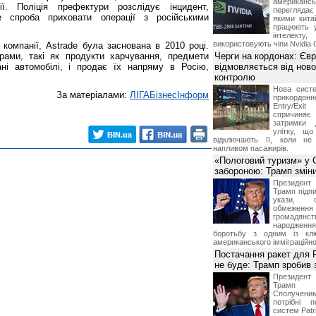
американ
ї. Поліція префектури розслідує інцидент,
перегляда
 спроба приховати операції з російськими
якими китай
працюють 
інтелекту
використовують чіпи Nvidia 
 компанії, Astrade була заснована в 2010 році.
рами, такі як продукти харчування, предмети
Черги на кордонах: Єв
ні автомобілі, і продає їх напряму в Росію,
відмовляється від ново
контролю
Нова систе
За матеріалами:
ЛIГАБiзнесIнформ
прикордон
Entry/Exi
спричиня
затримки 
улітку, що
відключають її, коли не
напливом пасажирів.
«Пологовий туризм» у 
забороною: Трамп змін
Президен
Трамп підпи
укази, 
обмежен
грома
народженн
боротьбу з одним із клю
американського імміграційн
Постачання ракет для Pa
не буде: Трамп зробив 
Президен
Трамп 
Сполучени
потрібні 
систем Patri