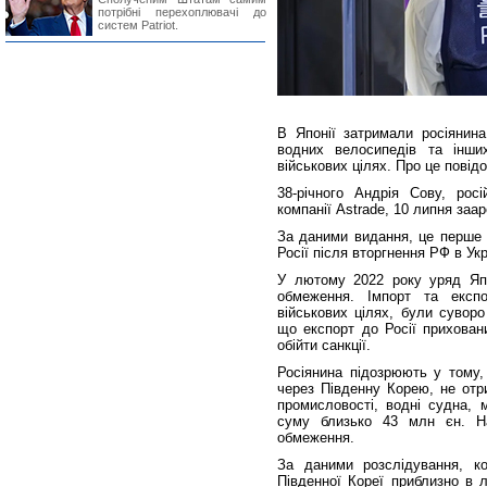
потрібні перехоплювачі до
систем Patriot.
В Японії затримали росіянина
водних велосипедів та інши
військових цілях. Про це повід
38-річного Андрія Сову, росі
компанії Astrade, 10 липня заа
За даними видання, це перше 
Росії після вторгнення РФ в Укр
У лютому 2022 року уряд Япон
обмеження. Імпорт та експо
військових цілях, були сувор
що експорт до Росії прихован
обійти санкції.
Росіянина підозрюють у тому,
через Південну Корею, не отри
промисловості, водні судна, 
суму близько 43 млн єн. На
обмеження.
За даними розслідування, к
Південної Кореї приблизно в л