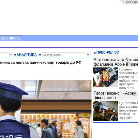
реєстр
 про BIN.ua
ПРЕС-РЕЛІЗИ
АНАЛІТИКА
Автономність та батар
янина за нелегальний експорт товарів до РФ
флагманів Apple iPhone
Питання
залишає
ключових 
вибору суч
пристрою
сегмента.
Тилові вакансії «Азову
фінансистів
Ця тилова в
для кандида
виконувати 
звʼязку із
здоровʼя.