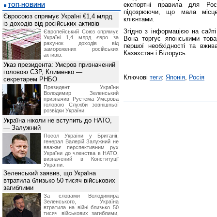
експортні правила для Росі
ТОП-НОВИНИ
підозрюючи, що мала місце
Євросоюз спрямує Україні €1,4 млрд
клієнтами.
із доходів від російських активів
Згідно з інформацією на сайті
Європейський Союз спрямує
Україні 1,4 млрд євро за
Вона торгує японськими това
рахунок доходів від
першої необхідності та вжива
заморожених російських
Казахстан і Білорусь.
активів.
Указ президента: Умєров призначений
головою СЗР, Клименко —
Ключові
теги
:
Японія
,
Росія
секретарем РНБО
Президент України
Володимир Зеленський
призначив Pустема Умєрова
головою Служби зовнішньої
розвідки України.
Україна ніколи не вступить до НАТО,
— Залужний
Посол України у Британії,
генерал Валерій Залужний не
вважає перспективним рух
України до членства в НАТО,
визначений в Конституції
України.
Зеленський заявив, що Україна
втратила близько 50 тисяч військових
загиблими
За словами Володимира
Зеленського, Україна
втратила на війні близько 50
тисяч військових загиблими,