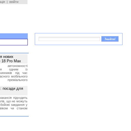
ація
|
ввійти
ея нових
 18 Pro Max
 автономності
ться одним із
чинників під час
асного мобільного
 преміального
»: посади для
акансія підходить
тів, що не можуть
бойові завдання у
 віком чи станом