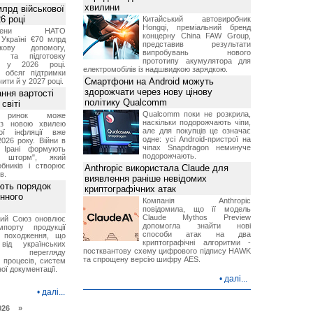
хвилини
лрд військової
6 році
Китайський автовиробник
Hongqi, преміальний бренд
-члени НАТО
концерну China FAW Group,
Україні €70 млрд
представив результати
кову допомогу,
випробувань нового
я та підготовку
прототипу акумулятора для
х у 2026 році.
електромобілів із надшвидкою зарядкою.
й обсяг підтримки
Смартфони на Android можуть
ти й у 2027 році.
здорожчати через нову цінову
ння вартості
політику Qualcomm
світі
Qualcomm поки не розкрила,
й ринок може
наскільки подорожчають чіпи,
я з новою хвилею
але для покупців це означає
чої інфляції вже
одне: усі Android-пристрої на
2026 року. Війни в
чіпах Snapdragon неминуче
а Ірані формують
подорожчають.
й шторм", який
обників і створює
Anthropic використала Claude для
в.
виявлення раніше невідомих
ють порядок
криптографічних атак
инного
Компанія Anthropic
повідомила, що її модель
Claude Mythos Preview
кий Союз оновлює
допомогла знайти нові
мпорту продукції
способи атак на два
о походження, що
криптографічні алгоритми -
від українських
постквантову схему цифрового підпису HAWK
рів перегляду
та спрощену версію шифру AES.
 процесів, систем
ої документації.
•
далі...
•
далі...
026 »