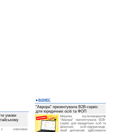
БІЗНЕС
"Аврора" презентувала B2B-сервіс
для юридичних осіб та ФОП
ти умови
Мережа мультимаркетів
итайському
"Аврора" презентувала B2B-
сервіс для юридичних осіб та
фізичних осіб-підприємців,
з ключових
який допоможе здійснювати