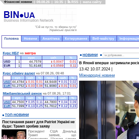
Фінансові новини
|
09.08.26
|
16:35
|
RSS
|
мапа сайту
"Сій не пусто, то збереш густо"
Українське прислів'я
Головна
Новини
Аналітика
Котирування
Веб-майстру
Інформація
Курс НБУ
на
завтра
НОВИНИ
за
курс
uah
%
USD
1
44,7579
0,0047
0,01
В Японії вперше затримали росі
EUR
1
51,6148
0,0569
0,11
13:42 10.07.2024
|
Курс обміну валют
на 07.08.26, 09:48
Міжнародні новини
куп.
uah
%
прод.
uah
%
USD
44,4784
0,01
0,01
44,9448
0,01
0,02
EUR
51,2752
0,03
0,06
51,9080
0,01
0,01
Міжбанківський ринок
на 07.08.26, 17:01
куп.
uah
%
прод.
uah
%
USD
44,7500
0,05
0,11
44,7800
0,04
0,09
EUR
51,7399
0,13
0,25
51,7612
0,12
0,23
ТОП-НОВИНИ
Постачання ракет для Patriot Україні не
буде: Трамп зробив заяву
Президент США Дональд
Трамп заявив, що
Сполученим Штатам самим