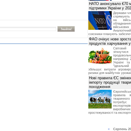
НАТО анонсувало €70 м
підтримки України у 202
Держави
спрямують 
на війсь
обладнанн
військови
Аналогічни
союзники планують забезпечи
ФАО очікує нове зроста
продуктів харчування у 
Світови
зіткнутис
продоволь
наприкінці 
Україні т
"ідеальни
збільшує витрати агровир
ризики для майбутніх урожаї
Нові правила ЄС зміню
імпорту продукції твар
походження
Європейсь
правила і
тваринног
потребує 
експорте
виробничих
простежуваності та експортн
«
Серпень 2