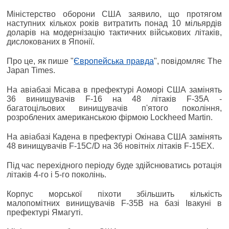
Міністерство оборони США заявило, що протягом
наступних кількох років витратить понад 10 мільярдів
доларів на модернізацію тактичних військових літаків,
дислокованих в Японії.
Про це, як пише "
Європейська правда
", повідомляє The
Japan Times.
На авіабазі Місава в префектурі Аоморі США замінять
36 винищувачів F-16 на 48 літаків F-35A -
багатоцільових винищувачів п'ятого покоління,
розроблених американською фірмою Lockheed Martin.
На авіабазі Кадена в префектурі Окінава США замінять
48 винищувачів F-15C/D на 36 новітніх літаків F-15EX.
Під час перехідного періоду буде здійснюватись ротація
літаків 4-го і 5-го поколінь.
Корпус морської піхоти збільшить кількість
малопомітних винищувачів F-35B на базі Івакуні в
префектурі Ямагуті.