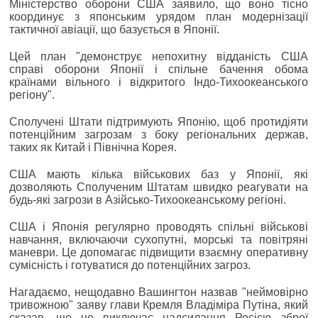
Міністерство оборони США заявило, що воно тісно
координує з японським урядом план модернізації
тактичної авіації, що базується в Японії.
Цей план "демонструє непохитну відданість США
справі оборони Японії і спільне бачення обома
країнами вільного і відкритого Індо-Тихоокеанського
регіону".
Сполучені Штати підтримують Японію, щоб протидіяти
потенційним загрозам з боку регіональних держав,
таких як Китай і Північна Корея.
США мають кілька військових баз у Японії, які
дозволяють Сполученим Штатам швидко реагувати на
будь-які загрози в Азійсько-Тихоокеанському регіоні.
США і Японія регулярно проводять спільні військові
навчання, включаючи сухопутні, морські та повітряні
маневри. Це допомагає підвищити взаємну оперативну
сумісність і готуватися до потенційних загроз.
Нагадаємо, нещодавно Вашингтон назвав "неймовірно
тривожною" заяву глави Кремля Владіміра Путіна, який
сказав, що не виключає надсилання Росією зброї