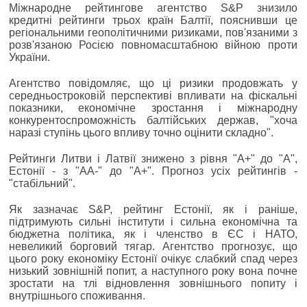
Міжнародне рейтингове агентство S&P знизило
кредитні рейтинги трьох країн Балтії, пояснивши це
регіональними геополітичними ризиками, пов'язаними з
розв'язаною Росією повномасштабною війною проти
України.
Агентство повідомляє, що ці ризики продовжать у
середньостроковій перспективі впливати на фіскальні
показники, економічне зростання і міжнародну
конкурентоспроможність балтійських держав, "хоча
наразі ступінь цього впливу точно оцінити складно".
Рейтинги Литви і Латвії знижено з рівня "A+" до "A",
Естонії - з "AA-" до "A+". Прогноз усіх рейтингів -
"стабільний".
Як зазначає S&P, рейтинг Естонії, як і раніше,
підтримують сильні інститути і сильна економічна та
бюджетна політика, як і членство в ЄС і НАТО,
невеликий борговий тягар. Агентство прогнозує, що
цього року економіку Естонії очікує слабкий спад через
низький зовнішній попит, а наступного року вона почне
зростати на тлі відновлення зовнішнього попиту і
внутрішнього споживання.