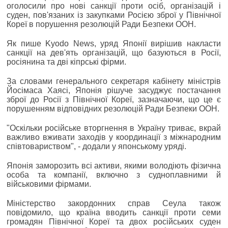
оголосили про нові санкції проти осіб, організацій і
суден, пов'язаних із закупками Росією зброї у Північної
Кореї в порушення резолюцій Ради Безпеки ООН.
Як пише Kyodo News, уряд Японії вирішив накласти
санкції на дев'ять організацій, що базуються в Росії,
росіянина та дві кіпрські фірми.
За словами генерального секретаря кабінету міністрів
Йосімаса Хаясі, Японія рішуче засуджує постачання
зброї до Росії з Північної Кореї, зазначаючи, що це є
порушенням відповідних резолюцій Ради Безпеки ООН.
"Оскільки російське вторгнення в Україну триває, вкрай
важливо вживати заходів у координації з міжнародним
співтовариством", - додали у японському уряді.
Японія заморозить всі активи, якими володіють фізична
особа та компанії, включно з судноплавними й
військовими фірмами.
Міністерство закордонних справ Сеула також
повідомило, що країна вводить санкції проти семи
громадян Північної Кореї та двох російських суден