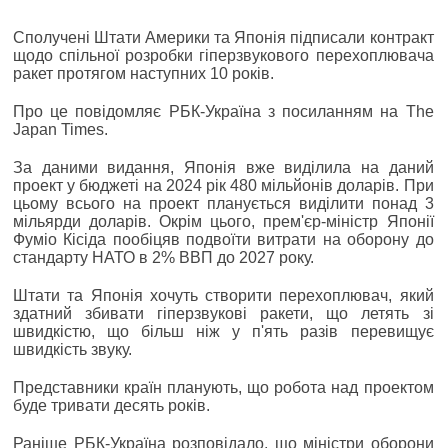
Сполучені Штати Америки та Японія підписали контракт
щодо спільної розробки гіперзвукового перехоплювача
ракет протягом наступних 10 років.
Про це повідомляє РБК-Україна з посиланням на The
Japan Times.
За даними видання, Японія вже виділила на даний
проект у бюджеті на 2024 рік 480 мільйонів доларів. При
цьому всього на проект планується виділити понад 3
мільярди доларів. Окрім цього, прем'єр-міністр Японії
Фуміо Кісіда пообіцяв подвоїти витрати на оборону до
стандарту НАТО в 2% ВВП до 2027 року.
Штати та Японія хочуть створити перехоплювач, який
здатний збивати гіперзвукові ракети, що летять зі
швидкістю, що більш ніж у п'ять разів перевищує
швидкість звуку.
Представники країн планують, що робота над проектом
буде тривати десять років.
Раніше РБК-Україна розповідало, що міністри оборони