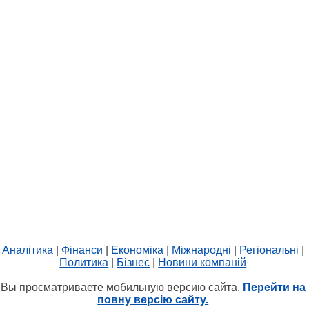
Аналітика
|
Фінанси
|
Економіка
|
Міжнародні
|
Регіональні
|
Политика
|
Бізнес
|
Новини компаній
Вы просматриваете мобильную версию сайта.
Перейти на
повну версію сайту.