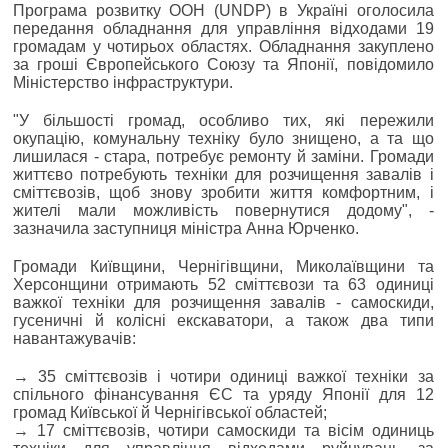
Програма розвитку ООН (UNDP) в Україні оголосила
передання обладнання для управління відходами 19
громадам у чотирьох областях. Обладнання закуплено
за гроші Європейського Союзу та Японії, повідомило
Міністерство інфраструктури.
"У більшості громад, особливо тих, які пережили
окупацію, комунальну техніку було знищено, а та що
лишилася - стара, потребує ремонту й заміни. Громади
життєво потребують техніки для розчищення завалів і
сміттєвозів, щоб знову зробити життя комфортним, і
жителі мали можливість повернутися додому", -
зазначила заступниця міністра Анна Юрченко.
Громади Київщини, Чернігівщини, Миколаївщини та
Херсонщини отримають 52 сміттєвози та 63 одиниці
важкої техніки для розчищення завалів - самоскиди,
гусеничні й колісні екскаватори, а також два типи
навантажувачів:
→ 35 сміттєвозів і чотири одиниці важкої техніки за
спільного фінансування ЄС та уряду Японії для 12
громад Київської й Чернігівської областей;
→ 17 сміттєвозів, чотири самоскиди та вісім одиниць