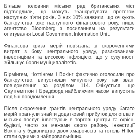
Більше половини міських рад британських міст
підтвердили, що можуть збанкрутувати протягом
наступних п'яти років. З них 10% заявили, що очікують
банкрутства вже наступного фінансового року, пише
агентство Bloomberg з посиланням на результати
опитування Local Government Information Unit.
Фінансова криза мерій пов'язана зі скороченнями
витрат з боку центрального уряду, ризикованими
інвестиціями та високою інфляцією, що у сукупності
збільшує борги муніципалітетів.
Бірмінгем, Ноттінгем і Вокінг фактично оголосили про
банкрутство, випустивши минулого року так звані
повідомлення за розділом 114. Очікується, що
Саутгемптон і Бредфорд найближчим часом випустять
подібні повідомлення.
Після скорочення грантів центрального уряду багато
мерій прагнули знайти додатковий прибуток для оплати
міських послуг, інвестуючи в торгові центри та офісні
будівлі, часто за межами свого району. Інвестиції
Вокінга у будівництво двох хмарочосів та готель Hilton
стали одними з найпровальніших.