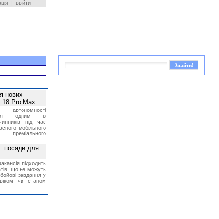
ація
|
ввійти
ея нових
 18 Pro Max
 автономності
ться одним із
чинників під час
асного мобільного
 преміального
»: посади для
акансія підходить
тів, що не можуть
бойові завдання у
 віком чи станом