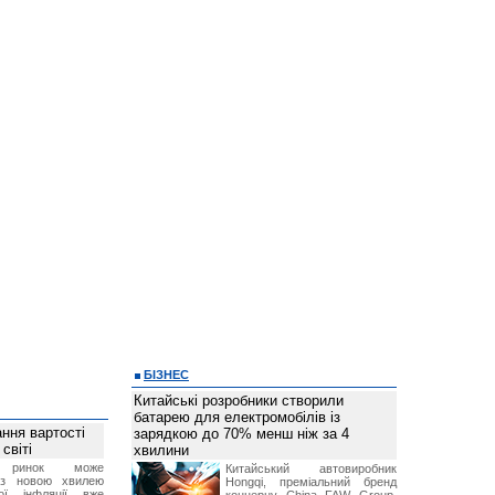
БІЗНЕС
Китайські розробники створили
батарею для електромобілів із
ння вартості
зарядкою до 70% менш ніж за 4
світі
хвилини
й ринок може
Китайський автовиробник
я з новою хвилею
Hongqi, преміальний бренд
чої інфляції вже