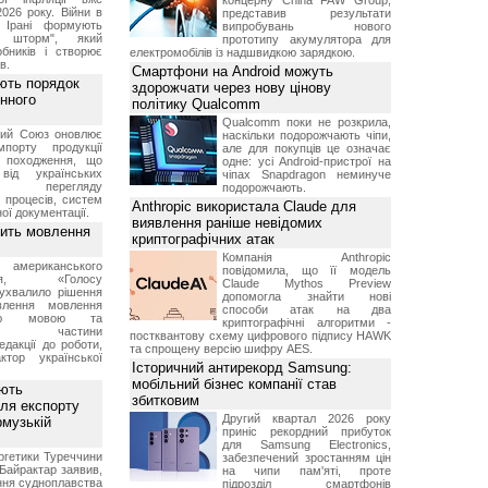
концерну China FAW Group,
2026 року. Війни в
представив результати
а Ірані формують
випробувань нового
й шторм", який
прототипу акумулятора для
обників і створює
електромобілів із надшвидкою зарядкою.
в.
Смартфони на Android можуть
ють порядок
здорожчати через нову цінову
инного
політику Qualcomm
Qualcomm поки не розкрила,
кий Союз оновлює
наскільки подорожчають чіпи,
мпорту продукції
але для покупців це означає
о походження, що
одне: усі Android-пристрої на
від українських
чіпах Snapdragon неминуче
рів перегляду
подорожчають.
 процесів, систем
Anthropic використала Claude для
ої документації.
виявлення раніше невідомих
вить мовлення
криптографічних атак
Компанія Anthropic
о американського
повідомила, що її модель
ення, «Голосу
Claude Mythos Preview
ухвалило рішення
допомогла знайти нові
влення мовлення
способи атак на два
ькою мовою та
криптографічні алгоритми -
ння частини
постквантову схему цифрового підпису HAWK
редакції до роботи,
та спрощену версію шифру AES.
ктор української
Історичний антирекорд Samsung:
мобільний бізнес компанії став
ують
збитковим
ля експорту
Другий квартал 2026 року
рмузькій
приніс рекордний прибуток
для Samsung Electronics,
ргетики Туреччини
забезпечений зростанням цін
Байрактар заявив,
на чипи пам'яті, проте
ня судноплавства
підрозділ смартфонів