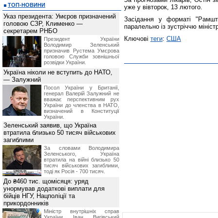
ТОП-НОВИНИ
уже у вівторок, 13 лютого.
Указ президента: Умєров призначений
Засідання у форматі "Рамшт
головою СЗР, Клименко —
паралельно із зустріччю мініст
секретарем РНБО
Ключові
теги
:
США
Президент України
Володимир Зеленський
призначив Pустема Умєрова
головою Служби зовнішньої
розвідки України.
Україна ніколи не вступить до НАТО,
— Залужний
Посол України у Британії,
генерал Валерій Залужний не
вважає перспективним рух
України до членства в НАТО,
визначений в Конституції
України.
Зеленський заявив, що Україна
втратила близько 50 тисяч військових
загиблими
За словами Володимира
Зеленського, Україна
втратила на війні близько 50
тисяч військових загиблими,
тоді як Росія - 700 тисяч.
До ₴460 тис. щомісяця: уряд
унормував додаткові виплати для
бійців НГУ, Нацполіції та
прикордонників
Міністр внутрішніх справ
України Іван Вигівський