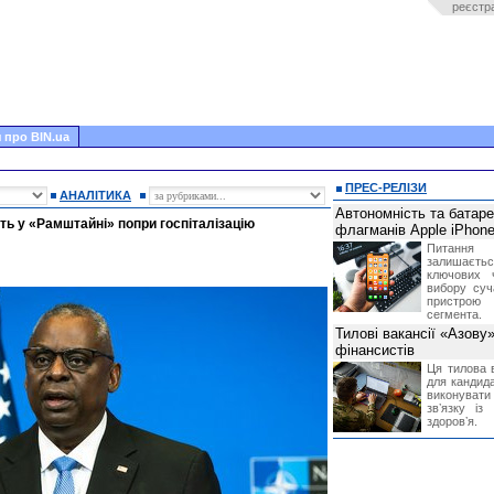
реєстр
 про BIN.ua
ПРЕС-РЕЛІЗИ
АНАЛІТИКА
Автономність та батар
сть у «Рамштайні» попри госпіталізацію
флагманів Apple iPhone
Питання
залишає
ключових 
вибору суч
пристрою
сегмента.
Тилові вакансії «Азову
фінансистів
Ця тилова в
для кандида
виконувати 
звʼязку із
здоровʼя.