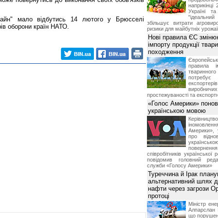
наприкінці 
Україні т
"ідеальни
айн" мало відбутись 14 лютого у Брюсселі
збільшує витрати агровир
рів оборони країн НАТО.
ризики для майбутніх урожаї
Нові правила ЄС зміню
імпорту продукції твар
походження
Європейсь
правила і
тваринног
потребує 
експорте
виробничих
простежуваності та експортн
«Голос Америки» поно
українською мовою
Керівництв
іномовл
Америки», 
про відно
українс
поверне
співробітників української 
повідомив головний реда
служби «Голосу Америки»
Туреччина й Ірак план
альтернативний шлях д
нафти через загрози О
протоці
Міністр ене
Алпарслан 
що порушен