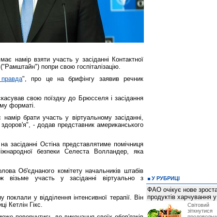
має намір взяти участь у засіданні Контактної
 ("Рамштайн") попри свою госпіталізацію.
 правда
", про це на брифінгу заявив речник
скасував свою поїздку до Брюсселя і засідання
ому форматі.
є намір брати участь у віртуальному засіданні,
 здоров'я", - додав представник американського
на засіданні Остіна представлятиме помічниця
міжнародної безпеки Селеста Волландер, яка
олова Об'єднаного комітету начальників штабів
ж візьме участь у засіданні віртуально з
У РУБРИЦІ
ФАО очікує нове зроста
продуктів харчування у 
у поклали у відділення інтенсивної терапії. Він
ці Кетлін Гікс.
Світови
зіткнутис
зможе повернутись до виконання своїх обов'язків
продоволь