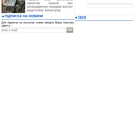
підписав накази про
затвердження порядків виплат
додаткових винагород
ПІДПИСКА НА НОВИНИ
ТЕГИ
Для підписки на розсилку новин введіть Вашу поштову
адресу :