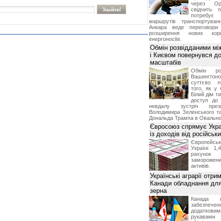
через Ор
свідчить 
потребує 
маршрутів транспортува
Анкара веде переговор
розширення нових кори
енергоносіїв.
Обмін розвідданими мі
і Києвом повернувся д
масштабів
Обмін ро
Вашингт
суттєво п
того, як у 
Білий дім т
доступ до 
невдалу зустріч през
Володимира Зеленського т
Дональда Трампа в Овальном
Євросоюз спрямує Укра
із доходів від російськи
Європейсь
Україні 1
рахунок
замороже
активів.
Українські аграрії отри
Канади обладнання для
зерна
Канада г
забезпе
додатко
рукавами 