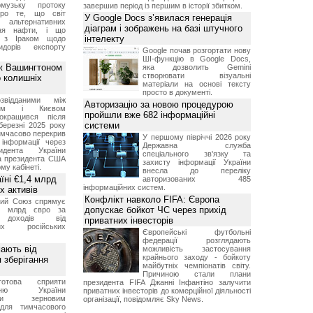
музьку протоку
завершив період із першим в історії збитком.
про те, що світ
У Google Docs з’явилася генерація
альтернативних
діаграм і зображень на базі штучного
ння нафти, і що
інтелекту
и з Іраком щодо
дорів експорту
Google почав розгортати нову
ШІ-функцію в Google Docs,
ж Вашингтоном
яка дозволить Gemini
створювати візуальні
о колишніх
матеріали на основі тексту
просто в документі.
звідданими між
Авторизацію за новою процедурою
оном і Києвом
пройшли вже 682 інформаційні
окращився після
системи
березні 2025 року
имчасово перекрив
У першому півріччі 2026 року
інформації через
Державна служба
идента України
спеціального зв'язку та
а президента США
захисту інформації України
у кабінеті.
внесла до переліку
їні €1,4 млрд
авторизованих 485
інформаційних систем.
х активів
Конфлікт навколо FIFA: Європа
кий Союз спрямує
допускає бойкот ЧС через прихід
,4 млрд євро за
 доходів від
приватних інвесторів
них російських
Європейські футбольні
федерації розглядають
мають від
можливість застосування
крайнього заходу - бойкоту
 зберігання
майбутніх чемпіонатів світу.
Причиною стали плани
отова сприяти
президента FIFA Джанні Інфантіно залучити
ченню України
приватних інвесторів до комерційної діяльності
вими зерновим
організації, повідомляє Sky News.
для тимчасового