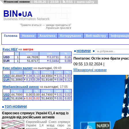
Фінансові новини
|
06.08.26
|
23:59
|
RSS
|
мапа сайту
"Грамоти вчиться — завжди пригодиться"
Українське прислів'я
Головна
Новини
Аналітика
Котирування
Веб-майстру
Інформація
Курс НБУ
на
завтра
НОВИНИ
за
курс
uah
%
USD
1
44,7626
0,0731
0,16
Пентагон: Остін хоче брати уча
EUR
1
51,6717
0,0464
0,09
09:55 13.02.2024
|
Курс обміну валют
на
сьогодні
, 09:43
Міжнародні новини
куп.
uah
%
прод.
uah
%
USD
44,4840
0,06
0,13
44,9364
0,01
0,03
EUR
51,3060
0,15
0,29
51,9148
0,06
0,12
Міжбанківський ринок
на
сьогодні
, 17:05
куп.
uah
%
прод.
uah
%
USD
44,7000
0,00
0,00
44,7400
0,01
0,02
EUR
51,6106
0,01
0,02
51,6433
0,01
0,02
ТОП-НОВИНИ
Євросоюз спрямує Україні €1,4 млрд із
доходів від російських активів
Європейський Союз спрямує
Україні 1,4 млрд євро за
рахунок доходів від