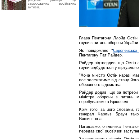
заморожених російських
активів.
Глава Пентагону Ллойд Остін 
групи з питань оборони України
Як повідомляє "
Європейська
Пентагону Пат Райдер.
Райдер підтвердив, що Остін 
групи відбудеться у віртуальн
"Хоча міністр Остін наразі ма
все залежатиме від стану його
оборонного відомства.
Райдер додав, що за потреби 
міністра оборони з питань 
перебуватиме в Брюсселі.
Крім того, за його словами, г
генерал Чарльз Браун тако
Вашингтона.
Нагадаємо, очільника Пентагон
передав свої обов'язки заступни
За прогнозами лікарів, Остін 