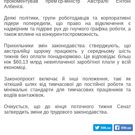
прокоментував прем'єр-міністр Австралії Ентоні
Албенізі.
Деякі політики, групи роботодавців та корпоративні
лідери попередили, що право на відключення є
надмірним та підірве рух до гнучкого графіка роботи, а
також вплине на конкурентоспроможність.
Прихильники змін законодавства стверджують, що
австралійці щороку працюють у середньому шість
тижнів без оплати понаднормово. Це відповідає більш
ніж $60,13 млрд невиплаченої заробітної плати у всій
економіці.
Законопроєкт включає й інші положення, такі як
чіткіший шлях від тимчасової до постійної роботи та
мінімальні стандарти для тимчасових працівників та
водіїв вантажівок.
Очікується, що до кінця поточного тижня Сенат
затвердить зміни до трудового законодавства.