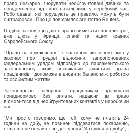
право безкарно ігнорувати необґрунтовані дзвінки та
повідомлення від своїх начальників у неробочий час.
Роботодавці, які порушують це правило, можуть бути
оштрафовані. Про це повідомляє агентство Reuters.
Подібні закони, що дають право вимикати свої пристрої,
вже діють у Франції, Іспанії та інших країнах
Європейського Союзу.
"Право на відключення" є частиною численних змін у
законах про трудові відносини, запропонованих
федеральним урядом відповідно до парламентського
законопроєкту, який покликаний захистити права
працівників і допоможе відновити баланс між роботою
та особистим життям.
Законопроєкт забороняє працівникам працювати
понаднормово без оплати, надаючи їм право
відмовитися від необґрунтованих контактів у неробочий
час.
"Ми просто говоримо, що той, кому не платять 24
години на добу, не повинен піддаватися покаранню,
якщо він не онлайн і не доступний 24 години на добу", -