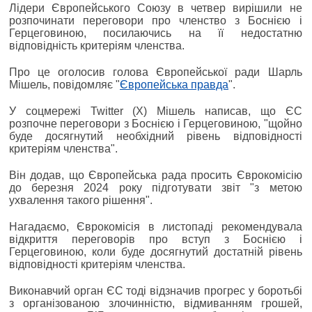
Лідери Європейського Союзу в четвер вирішили не
розпочинати переговори про членство з Боснією і
Герцеговиною, посилаючись на її недостатню
відповідність критеріям членства.
Про це оголосив голова Європейської ради Шарль
Мішель, повідомляє "
Європейська правда
".
У соцмережі Twitter (X) Мішель написав, що ЄС
розпочне переговори з Боснією і Герцеговиною, "щойно
буде досягнутий необхідний рівень відповідності
критеріям членства".
Він додав, що Європейська рада просить Єврокомісію
до березня 2024 року підготувати звіт "з метою
ухвалення такого рішення".
Нагадаємо, Єврокомісія в листопаді рекомендувала
відкриття переговорів про вступ з Боснією і
Герцеговиною, коли буде досягнутий достатній рівень
відповідності критеріям членства.
Виконавчий орган ЄС тоді відзначив прогрес у боротьбі
з організованою злочинністю, відмиванням грошей,