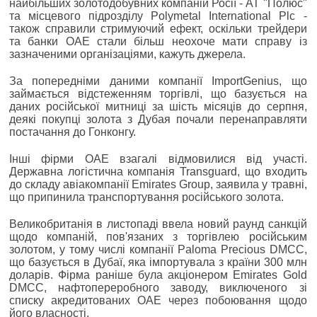
найбільших золотодобувних компаній Росії - АТ "Полюс"
та місцевого підрозділу Polymetal International Plc -
також справили стримуючий ефект, оскільки трейдери
та банки ОАЕ стали більш неохоче мати справу із
зазначеними організаціями, кажуть джерела.
За попередніми даними компанії ImportGenius, що
займається відстеженням торгівлі, що базується на
даних російської митниці за шість місяців до серпня,
деякі покупці золота з Дубая почали перенаправляти
постачання до Гонконгу.
Інші фірми ОАЕ взагалі відмовилися від участі.
Державна логістична компанія Transguard, що входить
до складу авіакомпанії Emirates Group, заявила у травні,
що припинила транспортування російського золота.
Великобританія в листопаді ввела новий раунд санкцій
щодо компаній, пов'язаних з торгівлею російським
золотом, у тому числі компанії Paloma Precious DMCC,
що базується в Дубаї, яка імпортувала з країни 300 млн
доларів. Фірма раніше була акціонером Emirates Gold
DMCC, нафтопереробного заводу, виключеного зі
списку акредитованих ОАЕ через побоювання щодо
його власності.