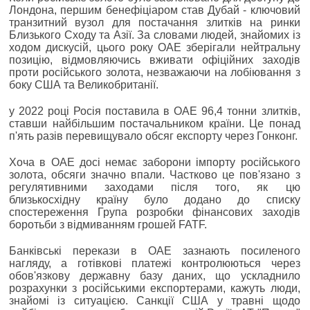
Лондона, першим бенефіціаром став Дубай - ключовий
транзитний вузол для постачання злитків на ринки
Близького Сходу та Азії. За словами людей, знайомих із
ходом дискусій, цього року ОАЕ зберігали нейтральну
позицію, відмовляючись вживати офіційних заходів
проти російського золота, незважаючи на лобіювання з
боку США та Великобританії.
у 2022 році Росія поставила в ОАЕ 96,4 тонни злитків,
ставши найбільшим постачальником країни. Це понад
п'ять разів перевищувало обсяг експорту через Гонконг.
Хоча в ОАЕ досі немає заборони імпорту російського
золота, обсяги значно впали. Частково це пов'язано з
регулятивними заходами після того, як цю
близькосхідну країну було додано до списку
спостереження Група розробки фінансових заходів
боротьби з відмиванням грошей FATF.
Банківські перекази в ОАЕ зазнають посиленого
нагляду, а готівкові платежі контролюються через
обов'язкову державну базу даних, що ускладнило
розрахунки з російськими експортерами, кажуть люди,
знайомі із ситуацією. Санкції США у травні щодо