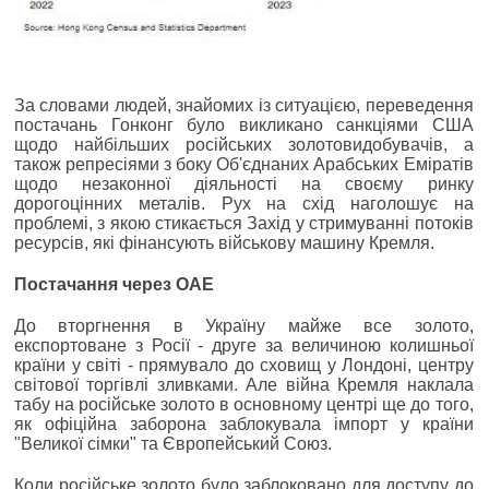
За словами людей, знайомих із ситуацією, переведення
постачань Гонконг було викликано санкціями США
щодо найбільших російських золотовидобувачів, а
також репресіями з боку Об'єднаних Арабських Еміратів
щодо незаконної діяльності на своєму ринку
дорогоцінних металів. Рух на схід наголошує на
проблемі, з якою стикається Захід у стримуванні потоків
ресурсів, які фінансують військову машину Кремля.
Постачання через ОАЕ
До вторгнення в Україну майже все золото,
експортоване з Росії - друге за величиною колишньої
країни у світі - прямувало до сховищ у Лондоні, центру
світової торгівлі зливками. Але війна Кремля наклала
табу на російське золото в основному центрі ще до того,
як офіційна заборона заблокувала імпорт у країни
"Великої сімки" та Європейський Союз.
Коли російське золото було заблоковано для доступу до