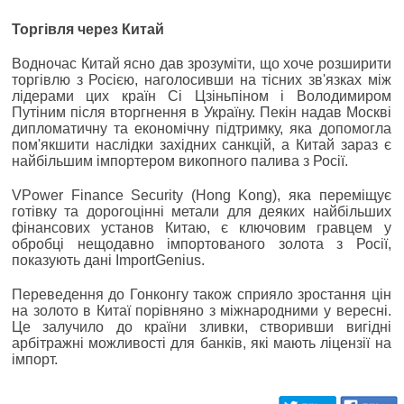
Торгівля через Китай
Водночас Китай ясно дав зрозуміти, що хоче розширити
торгівлю з Росією, наголосивши на тісних зв'язках між
лідерами цих країн Сі Цзіньпіном і Володимиром
Путіним після вторгнення в Україну. Пекін надав Москві
дипломатичну та економічну підтримку, яка допомогла
пом'якшити наслідки західних санкцій, а Китай зараз є
найбільшим імпортером викопного палива з Росії.
VPower Finance Security (Hong Kong), яка переміщує
готівку та дорогоцінні метали для деяких найбільших
фінансових установ Китаю, є ключовим гравцем у
обробці нещодавно імпортованого золота з Росії,
показують дані ImportGenius.
Переведення до Гонконгу також сприяло зростання цін
на золото в Китаї порівняно з міжнародними у вересні.
Це залучило до країни зливки, створивши вигідні
арбітражні можливості для банків, які мають ліцензії на
імпорт.