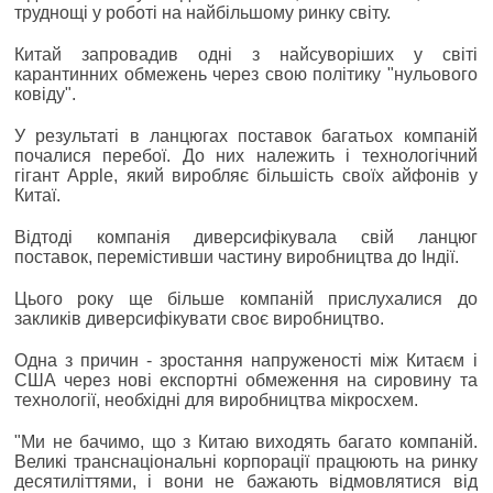
труднощі у роботі на найбільшому ринку світу.
Китай запровадив одні з найсуворіших у світі
карантинних обмежень через свою політику "нульового
ковіду".
У результаті в ланцюгах поставок багатьох компаній
почалися перебої. До них належить і технологічний
гігант Apple, який виробляє більшість своїх айфонів у
Китаї.
Відтоді компанія диверсифікувала свій ланцюг
поставок, перемістивши частину виробництва до Індії.
Цього року ще більше компаній прислухалися до
закликів диверсифікувати своє виробництво.
Одна з причин - зростання напруженості між Китаєм і
США через нові експортні обмеження на сировину та
технології, необхідні для виробництва мікросхем.
"Ми не бачимо, що з Китаю виходять багато компаній.
Великі транснаціональні корпорації працюють на ринку
десятиліттями, і вони не бажають відмовлятися від