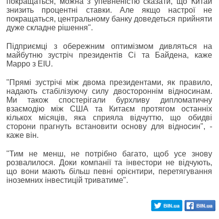
покращаться, можна з упевненістю сказати, що Китай
знизить процентні ставки. Але якщо настрої не
покращаться, центральному банку доведеться прийняти
дуже складне рішення".
Підприємці з обережним оптимізмом дивляться на
майбутню зустріч президентів Сі та Байдена, каже
Марро з EIU.
"Прямі зустрічі між двома президентами, як правило,
надають стабілізуючу силу двостороннім відносинам.
Ми також спостерігали бурхливу дипломатичну
взаємодію між США та Китаєм протягом останніх
кількох місяців, яка сприяла відчуттю, що обидві
сторони прагнуть встановити основу для відносин", -
каже він.
"Тим не менш, не потрібно багато, щоб усе знову
розвалилося. Доки компанії та інвестори не відчують,
що вони мають більш певні орієнтири, перетягування
іноземних інвестицій триватиме".