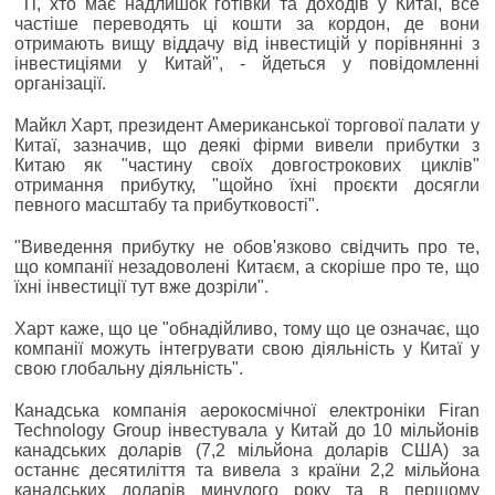
"Ті, хто має надлишок готівки та доходів у Китаї, все
частіше переводять ці кошти за кордон, де вони
отримають вищу віддачу від інвестицій у порівнянні з
інвестиціями у Китай", - йдеться у повідомленні
організації.
Майкл Харт, президент Американської торгової палати у
Китаї, зазначив, що деякі фірми вивели прибутки з
Китаю як "частину своїх довгострокових циклів"
отримання прибутку, "щойно їхні проєкти досягли
певного масштабу та прибутковості".
"Виведення прибутку не обов'язково свідчить про те,
що компанії незадоволені Китаєм, а скоріше про те, що
їхні інвестиції тут вже дозріли".
Харт каже, що це "обнадійливо, тому що це означає, що
компанії можуть інтегрувати свою діяльність у Китаї у
свою глобальну діяльність".
Канадська компанія аерокосмічної електроніки Firan
Technology Group інвестувала у Китай до 10 мільйонів
канадських доларів (7,2 мільйона доларів США) за
останнє десятиліття та вивела з країни 2,2 мільйона
канадських доларів минулого року та в першому