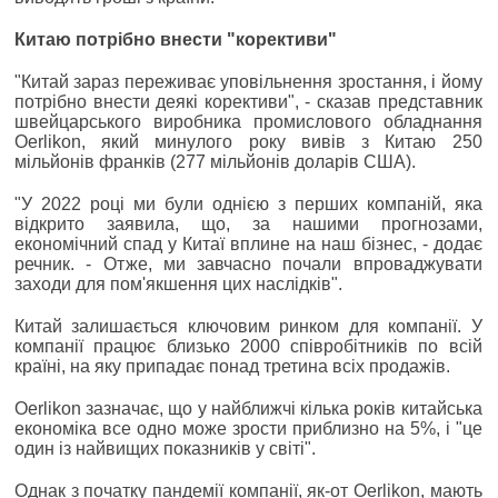
Китаю потрібно внести "корективи"
"Китай зараз переживає уповільнення зростання, і йому
потрібно внести деякі корективи", - сказав представник
швейцарського виробника промислового обладнання
Oerlikon, який минулого року вивів з Китаю 250
мільйонів франків (277 мільйонів доларів США).
"У 2022 році ми були однією з перших компаній, яка
відкрито заявила, що, за нашими прогнозами,
економічний спад у Китаї вплине на наш бізнес, - додає
речник. - Отже, ми завчасно почали впроваджувати
заходи для пом'якшення цих наслідків".
Китай залишається ключовим ринком для компанії. У
компанії працює близько 2000 співробітників по всій
країні, на яку припадає понад третина всіх продажів.
Oerlikon зазначає, що у найближчі кілька років китайська
економіка все одно може зрости приблизно на 5%, і "це
один із найвищих показників у світі".
Однак з початку пандемії компанії, як-от Oerlikon, мають