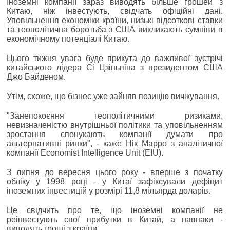
Іноземні компанії зараз виводять більше грошей з
Китаю, ніж інвестують, свідчать офіційні дані.
Уповільнення економіки країни, низькі відсоткові ставки
та геополітична боротьба з США викликають сумніви в
економічному потенціалі Китаю.
Цього тижня увага буде прикута до важливої зустрічі
китайського лідера Сі Цзіньпіна з президентом США
Джо Байденом.
Утім, схоже, що бізнес уже зайняв позицію вичікування.
"Занепокоєння геополітичними ризиками,
невизначеністю внутрішньої політики та уповільненням
зростання спонукають компанії думати про
альтернативні ринки", - каже Нік Марро з аналітичної
компанії Economist Intelligence Unit (EIU).
З липня до вересня цього року - вперше з початку
обліку у 1998 році - у Китаї зафіксували дефіцит
іноземних інвестицій у розмірі 11,8 мільярда доларів.
Це свідчить про те, що іноземні компанії не
реінвестують свої прибутки в Китай, а навпаки -
виводять гроші з країни.