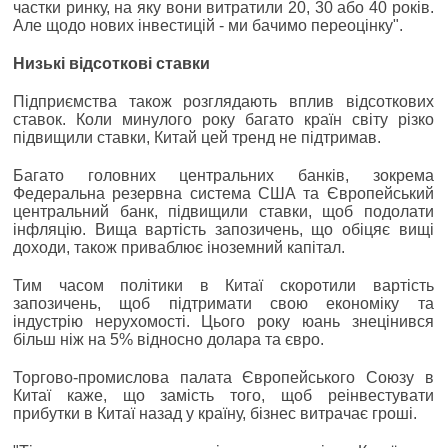
частки ринку, на яку вони витратили 20, 30 або 40 років.
Але щодо нових інвестицій - ми бачимо переоцінку".
Низькі відсоткові ставки
Підприємства також розглядають вплив відсоткових
ставок. Коли минулого року багато країн світу різко
підвищили ставки, Китай цей тренд не підтримав.
Багато головних центральних банків, зокрема
Федеральна резервна система США та Європейський
центральний банк, підвищили ставки, щоб подолати
інфляцію. Вища вартість запозичень, що обіцяє вищі
доходи, також приваблює іноземний капітал.
Тим часом політики в Китаї скоротили вартість
запозичень, щоб підтримати свою економіку та
індустрію нерухомості. Цього року юань знецінився
більш ніж на 5% відносно долара та євро.
Торгово-промислова палата Європейського Союзу в
Китаї каже, що замість того, щоб реінвестувати
прибутки в Китаї назад у країну, бізнес витрачає гроші.