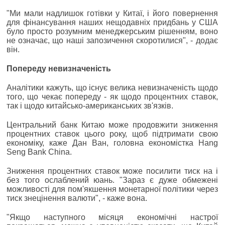
"Ми мали надлишок готівки у Китаї, і його повернення
для фінансування наших нещодавніх придбань у США
було просто розумним менеджерським рішенням, воно
не означає, що наші запозичення скоротилися", - додає
він.
Попереду невизначеність
Аналітики кажуть, що існує велика невизначеність щодо
того, що чекає попереду - як щодо процентних ставок,
так і щодо китайсько-американських зв'язків.
Центральний банк Китаю може продовжити зниження
процентних ставок цього року, щоб підтримати свою
економіку, каже Дан Ван, головна економістка Hang
Seng Bank China.
Зниження процентних ставок може посилити тиск на і
без того ослаблений юань. "Зараз є дуже обмежені
можливості для пом'якшення монетарної політики через
тиск знецінення валюти", - каже вона.
"Якщо наступного місяця економічні настрої