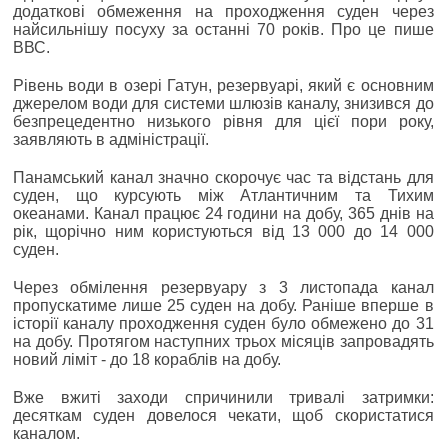
додаткові обмеження на проходження суден через
найсильнішу посуху за останні 70 років. Про це пише
ВВС.
Рівень води в озері Гатун, резервуарі, який є основним
джерелом води для системи шлюзів каналу, знизився до
безпрецедентно низького рівня для цієї пори року,
заявляють в адміністрації.
Панамський канал значно скорочує час та відстань для
суден, що курсують між Атлантичним та Тихим
океанами. Канал працює 24 години на добу, 365 днів на
рік, щорічно ним користуються від 13 000 до 14 000
суден.
Через обмілення резервуару з 3 листопада канал
пропускатиме лише 25 суден на добу. Раніше вперше в
історії каналу проходження суден було обмежено до 31
на добу. Протягом наступних трьох місяців запровадять
новий ліміт - до 18 кораблів на добу.
Вже вжиті заходи спричинили тривалі затримки:
десяткам суден довелося чекати, щоб скористатися
каналом.