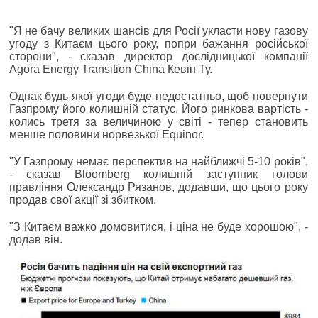
"Я не бачу великих шансів для Росії укласти нову газову
угоду з Китаєм цього року, попри бажання російської
сторони", - сказав директор дослідницької компанії
Agora Energy Transition China Кевін Ту.
Однак будь-якої угоди буде недостатньо, щоб повернути
Газпрому його колишній статус. Його ринкова вартість -
колись третя за величиною у світі - тепер становить
менше половини норвезької Equinor.
"У Газпрому немає перспектив на найближчі 5-10 років",
- сказав Bloomberg колишній заступник голови
правління Олександр Рязанов, додавши, що цього року
продав свої акції зі збитком.
"З Китаєм важко домовитися, і ціна не буде хорошою", -
додав він.