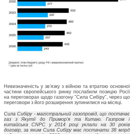
Невизначеність у зв'язку з війною та втратою основної
частини європейського ринку послабили позицію Росії
на переговорах щодо газогону "Сила Сибіру", через що
переговори з його розширення зупинилися на місяці.
Сила Сибіру - магістральний газопровід, що постачає
газ з Якутії до Примор'я та Китаю. Газпром і
китайська CNPC у 2014 році уклали на 30 років
договір, за яким Сила Сибіру має постачати 38 млрд