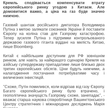
Кремль сподівається компенсувати втрату
європейського ринку угодою з Китаєм. Але
домовитися важко, а ціна на газ буде значно
нижчою.
Газовий шантаж російського диктатора Володимира
Путіна з метою залякати союзників України й поставити
Європу на коліна став для Газпрому катастрофою.
Тепер зусилля Путіна з підтримки контрольованого
державою газового гіганта віддані на милість Китаю,
пише Bloomberg.
Китай є найбільшим доступним для РФ зовнішнім
ринком, але навіть за найкращого сценарію Кремля на
азійську супердержаву припадатиме лише близько двох
третин європейських обсягів. Ціни будуть нижчими, а
налагодження постачання потребуватиме часу і
величезних інвестицій.
"Схоже, Путін помилився, коли відрізав від газу Європу.
Багато європейського ринку було втрачено, і
геополітична значущість Газпрому, схоже, занепадає", -
вважає старша наукова співробітниця Вашингтонського
Центру стратегічних і міжнародних досліджень Марія