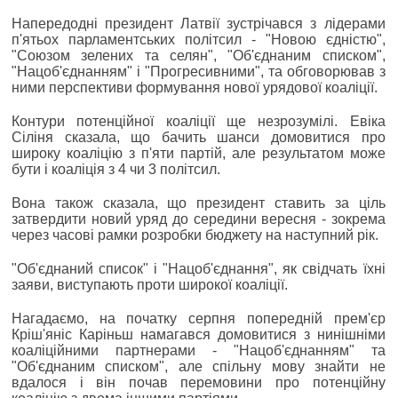
Напередодні президент Латвії зустрічався з лідерами
п'ятьох парламентських політсил - "Новою єдністю",
"Союзом зелених та селян", "Об'єднаним списком",
"Нацоб'єднанням" і "Прогресивними", та обговорював з
ними перспективи формування нової урядової коаліції.
Контури потенційної коаліції ще незрозумілі. Евіка
Сіліня сказала, що бачить шанси домовитися про
широку коаліцію з п'яти партій, але результатом може
бути і коаліція з 4 чи 3 політсил.
Вона також сказала, що президент ставить за ціль
затвердити новий уряд до середини вересня - зокрема
через часові рамки розробки бюджету на наступний рік.
"Об'єднаний список" і "Нацоб'єднання", як свідчать їхні
заяви, виступають проти широкої коаліції.
Нагадаємо, на початку серпня попередній прем'єр
Кріш'яніс Каріньш намагався домовитися з нинішніми
коаліційними партнерами - "Нацоб'єднанням" та
"Об'єднаним списком", але спільну мову знайти не
вдалося і він почав перемовини про потенційну