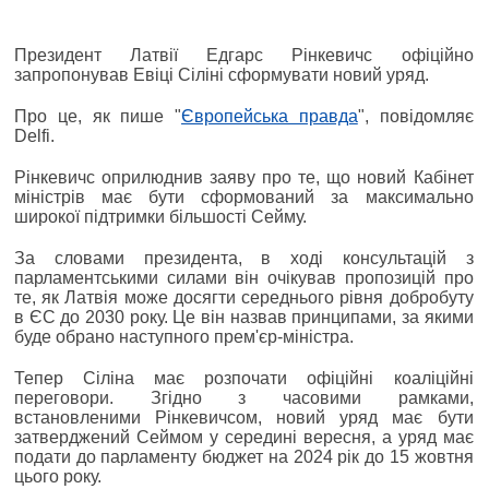
Президент Латвії Едгарс Рінкевичс офіційно
запропонував Евіці Сіліні сформувати новий уряд.
Про це, як пише "
Європейська правда
", повідомляє
Delfi.
Рінкевичс оприлюднив заяву про те, що новий Кабінет
міністрів має бути сформований за максимально
широкої підтримки більшості Сейму.
За словами президента, в ході консультацій з
парламентськими силами він очікував пропозицій про
те, як Латвія може досягти середнього рівня добробуту
в ЄС до 2030 року. Це він назвав принципами, за якими
буде обрано наступного прем'єр-міністра.
Тепер Сіліна має розпочати офіційні коаліційні
переговори. Згідно з часовими рамками,
встановленими Рінкевичсом, новий уряд має бути
затверджений Сеймом у середині вересня, а уряд має
подати до парламенту бюджет на 2024 рік до 15 жовтня
цього року.