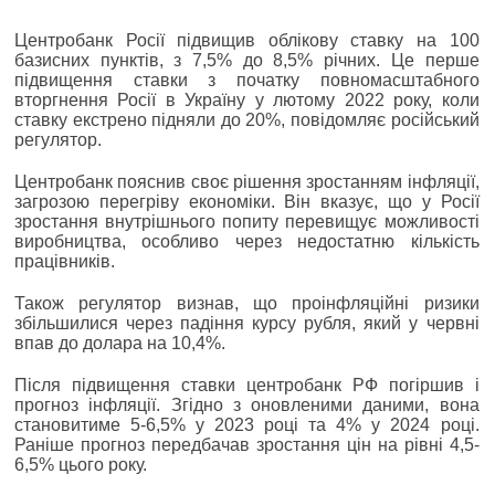
Центробанк Росії підвищив облікову ставку на 100
базисних пунктів, з 7,5% до 8,5% річних. Це перше
підвищення ставки з початку повномасштабного
вторгнення Росії в Україну у лютому 2022 року, коли
ставку екстрено підняли до 20%, повідомляє російський
регулятор.
Центробанк пояснив своє рішення зростанням інфляції,
загрозою перегріву економіки. Він вказує, що у Росії
зростання внутрішнього попиту перевищує можливості
виробництва, особливо через недостатню кількість
працівників.
Також регулятор визнав, що проінфляційні ризики
збільшилися через падіння курсу рубля, який у червні
впав до долара на 10,4%.
Після підвищення ставки центробанк РФ погіршив і
прогноз інфляції. Згідно з оновленими даними, вона
становитиме 5-6,5% у 2023 році та 4% у 2024 році.
Раніше прогноз передбачав зростання цін на рівні 4,5-
6,5% цього року.