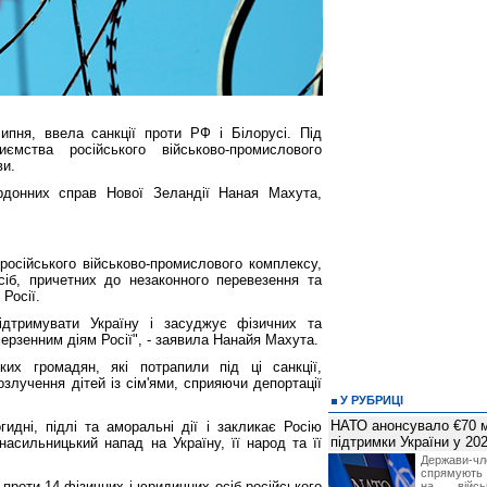
ипня, ввела санкції проти РФ і Білорусі. Під
ємства російського військово-промислового
ви.
рдонних справ Нової Зеландії Наная Махута,
 російського військово-промислового комплексу,
іб, причетних до незаконного перевезення та
 Росії.
ідтримувати Україну і засуджує фізичних та
ерзенним діям Росії", - заявила Нанайя Махута.
ких громадян, які потрапили під ці санкції,
злучення дітей із сім'ями, сприяючи депортації
У РУБРИЦІ
НАТО анонсувало €70 м
идні, підлі та аморальні дії і закликає Росію
підтримки України у 202
асильницький напад на Україну, її народ та її
Держави
спрямують 
проти 14 фізичних і юридичних осіб російського
на війсь