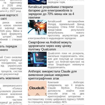
періодом торік.
я та підготовку
х у 2026 році.
Китайські розробники створили
й обсяг підтримки
батарею для електромобілів із
ти й у 2027 році.
зарядкою до 70% менш ніж за 4
ння вартості
хвилини
світі
Китайський автовиробник
й ринок може
Hongqi, преміальний бренд
я з новою хвилею
концерну China FAW Group,
чої інфляції вже
представив результати
2026 року. Війни в
випробувань нового
а Ірані формують
прототипу акумулятора для
й шторм", який
електромобілів із надшвидкою зарядкою.
обників і створює
Смартфони на Android можуть
в.
здорожчати через нову цінову
ють порядок
політику Qualcomm
инного
Qualcomm поки не розкрила,
наскільки подорожчають чіпи,
кий Союз оновлює
але для покупців це означає
мпорту продукції
одне: усі Android-пристрої на
о походження, що
чіпах Snapdragon неминуче
від українських
подорожчають.
рів перегляду
Anthropic використала Claude для
 процесів, систем
ої документації.
виявлення раніше невідомих
вить мовлення
криптографічних атак
Компанія Anthropic
повідомила, що її модель
о американського
Claude Mythos Preview
ення, «Голосу
допомогла знайти нові
ухвалило рішення
способи атак на два
влення мовлення
криптографічні алгоритми -
ькою мовою та
постквантову схему цифрового підпису HAWK
ння частини
та спрощену версію шифру AES.
редакції до роботи,