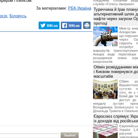
офером Гіпкінсом.
повідомив головний реда
служби «Голосу Америки»
За матеріалами:
РБК-Україна
Туреччина й Ірак план
альтернативний шлях д
осія
,
Білорусь
нафти через загрози О
протоці
Міністр ене
Алпарслан 
що порушен
через Ор
свідчить 
потребує 
маршрутів транспортува
Анкара веде переговор
розширення нових кори
енергоносіїв.
Обмін розвідданими мі
і Києвом повернувся д
масштабів
Обмін ро
Вашингт
суттєво п
того, як у 
Білий дім т
доступ до 
невдалу зустріч през
Володимира Зеленського т
Дональда Трампа в Овальном
Євросоюз спрямує Укра
із доходів від російськи
Європейсь
Україні 1
рахунок
замороже