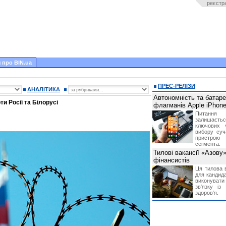
реєстр
 про BIN.ua
ПРЕС-РЕЛІЗИ
АНАЛІТИКА
Автономність та батар
ти Росії та Білорусі
флагманів Apple iPhone
Питання
залишає
ключових 
вибору суч
пристрою
сегмента.
Тилові вакансії «Азову
фінансистів
Ця тилова в
для кандида
виконувати 
звʼязку із
здоровʼя.