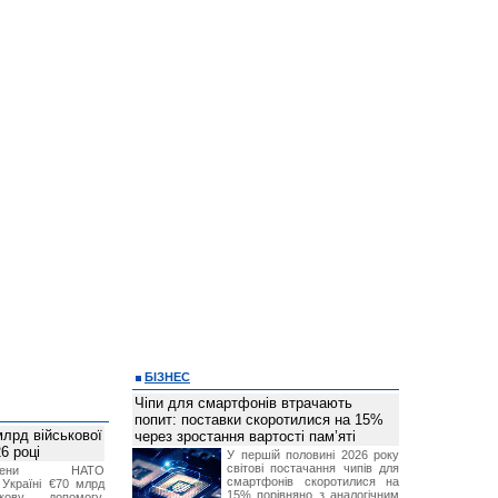
БІЗНЕС
Чіпи для смартфонів втрачають
попит: поставки скоротилися на 15%
лрд військової
через зростання вартості пам’яті
6 році
У першій половині 2026 року
світові постачання чипів для
-члени НАТО
смартфонів скоротилися на
Україні €70 млрд
15% порівняно з аналогічним
кову допомогу,