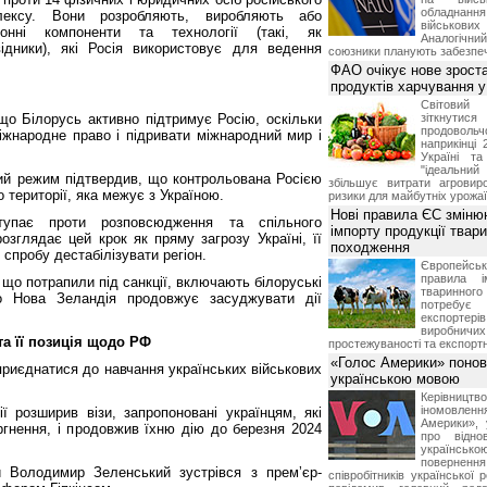
обладнанн
плексу. Вони розробляють, виробляють або
військови
онні компоненти та технології (такі, як
Аналогічни
відники), які Росія використовує для ведення
союзники планують забезпечи
ФАО очікує нове зроста
продуктів харчування у 
Світови
що Білорусь активно підтримує Росію, оскільки
зіткнутис
продоволь
жнародне право і підривати міжнародний мир і
наприкінці 
Україні т
"ідеальни
кий режим підтвердив, що контрольована Росією
збільшує витрати агровир
 території, яка межує з Україною.
ризики для майбутніх урожаї
Нові правила ЄС зміню
тупає проти розповсюдження та спільного
імпорту продукції твар
розглядає цей крок як пряму загрозу Україні, її
походження
спробу дестабілізувати регіон.
Європейсь
правила і
, що потрапили під санкції, включають білоруські
тваринног
о Нова Зеландія продовжує засуджувати дії
потребує 
експорте
виробничих
та її позиція щодо РФ
простежуваності та експортн
«Голос Америки» поно
приєднатися до навчання українських військових
українською мовою
Керівництв
іномовл
 розширив візи, запропоновані українцям, які
Америки», 
ргнення, і продовжив їхню дію до березня 2024
про відно
українс
поверне
 Володимир Зеленський зустрівся з премʼєр-
співробітників української 