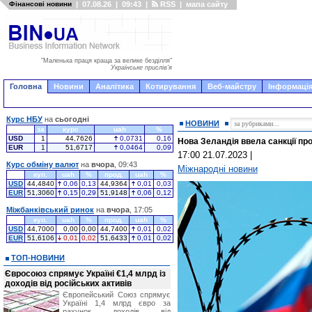
Фінансові новини
|
07.08.26
|
09:43
|
RSS
|
мапа сайту
"Маленька праця краща за велике безділля"
Українське прислів'я
Головна
Новини
Аналітика
Котирування
Веб-майстру
Інформація
Курс НБУ
на
сьогодні
НОВИНИ
за
курс
uah
%
USD
1
44,7626
0,0731
0,16
Нова Зеландія ввела санкції про
EUR
1
51,6717
0,0464
0,09
17:00 21.07.2023
|
Курс обміну валют
на
вчора
, 09:43
Міжнародні новини
куп.
uah
%
прод.
uah
%
USD
44,4840
0,06
0,13
44,9364
0,01
0,03
EUR
51,3060
0,15
0,29
51,9148
0,06
0,12
Міжбанківський ринок
на
вчора
, 17:05
куп.
uah
%
прод.
uah
%
USD
44,7000
0,00
0,00
44,7400
0,01
0,02
EUR
51,6106
0,01
0,02
51,6433
0,01
0,02
ТОП-НОВИНИ
Євросоюз спрямує Україні €1,4 млрд із
доходів від російських активів
Європейський Союз спрямує
Україні 1,4 млрд євро за
рахунок доходів від