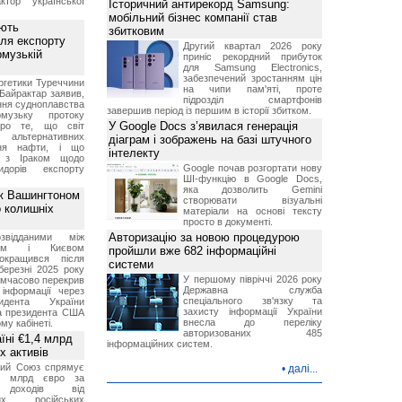
ктор української
Історичний антирекорд Samsung:
мобільний бізнес компанії став
ують
збитковим
ля експорту
Другий квартал 2026 року
рмузькій
приніс рекордний прибуток
для Samsung Electronics,
забезпечений зростанням цін
ргетики Туреччини
на чипи пам'яті, проте
Байрактар заявив,
підрозділ смартфонів
ня судноплавства
завершив період із першим в історії збитком.
музьку протоку
У Google Docs з’явилася генерація
про те, що світ
альтернативних
діаграм і зображень на базі штучного
ння нафти, і що
інтелекту
и з Іраком щодо
Google почав розгортати нову
дорів експорту
ШІ-функцію в Google Docs,
яка дозволить Gemini
ж Вашингтоном
створювати візуальні
о колишніх
матеріали на основі тексту
просто в документі.
Авторизацію за новою процедурою
звідданими між
оном і Києвом
пройшли вже 682 інформаційні
окращився після
системи
березні 2025 року
У першому півріччі 2026 року
имчасово перекрив
Державна служба
інформації через
спеціального зв'язку та
идента України
захисту інформації України
а президента США
внесла до переліку
у кабінеті.
авторизованих 485
їні €1,4 млрд
інформаційних систем.
х активів
кий Союз спрямує
•
далі...
,4 млрд євро за
 доходів від
них російських