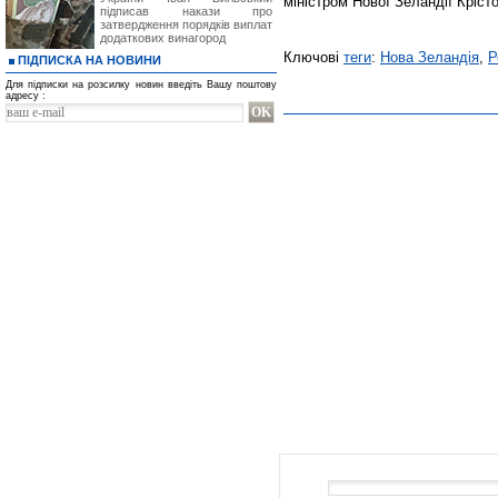
міністром Нової Зеландії Кріст
підписав накази про
затвердження порядків виплат
додаткових винагород
Ключові
теги
:
Нова Зеландія
,
Р
ПІДПИСКА НА НОВИНИ
Для підписки на розсилку новин введіть Вашу поштову
адресу :