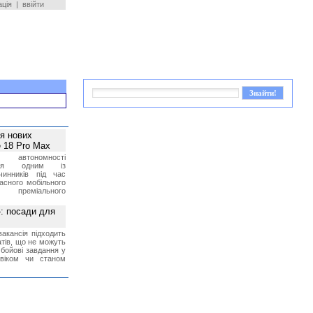
ація
|
ввійти
ея нових
 18 Pro Max
 автономності
ться одним із
чинників під час
асного мобільного
 преміального
»: посади для
акансія підходить
тів, що не можуть
бойові завдання у
 віком чи станом