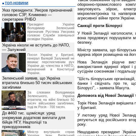
ТОП-НОВИНИ
оборонно-промислового ком
закуповують зброю, електр
Указ президента: Умєров призначений
мікроелектроніка та напівпро
головою СЗР, Клименко —
агресивної війни проти України.
секретарем РНБО
Президент України
Санкції проти Білорусі
Володимир Зеленський
призначив Pустема Умєрова
У Новій Зеландії наголосили, 
головою Служби зовнішньої
вона продовжує порушувати мі
розвідки України.
безпеку.
Україна ніколи не вступить до НАТО,
— Залужний
Міністр заявила, що білорусь
ядерна зброя розміщена на його
Посол України у Британії,
генерал Валерій Залужний не
Нова Зеландія рішуче вис
вважає перспективним рух
України до членства в НАТО,
використання ядерної зброї і 
визначений в Конституції
сусіднім союзникам і подальшу 
України.
Зеленський заявив, що Україна
"Шість білоруських організацій
втратила близько 50 тисяч військових
банки і свідчать про те, щ
загиблими
Білорусі", - заявила Махута.
За словами Володимира
Допомога від Нової Зеландії 
Зеленського, Україна
втратила на війні близько 50
Торік Нова Зеландія вирішила 
тисяч військових загиблими,
тоді як Росія - 700 тисяч.
у Британії.
До ₴460 тис. щомісяця: уряд
У лютому уряд Нової Зеландії
унормував додаткові виплати для
рятуються від російського вто
бійців НГУ, Нацполіції та
року.
прикордонників
Нещодавно президент України
Міністр внутрішніх справ
України Іван Вигівський