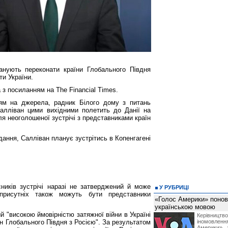
нують переконати країни Глобального Півдня
ти України.
 з посиланням на The Financial Times.
ям на джерела, радник Білого дому з питань
алліван цими вихідними полетить до Данії на
ля неоголошеної зустрічі з представниками країн
дання, Салліван планує зустрітись в Копенгагені
ників зустрічі наразі не затверджений й може
У РУБРИЦІ
присутніх також можуть бути представники
«Голос Америки» поно
українською мовою
ий "високою ймовірністю затяжної війни в Україні
Керівництв
їн Глобального Півдня з Росією". За результатом
іномовл
Америки», 