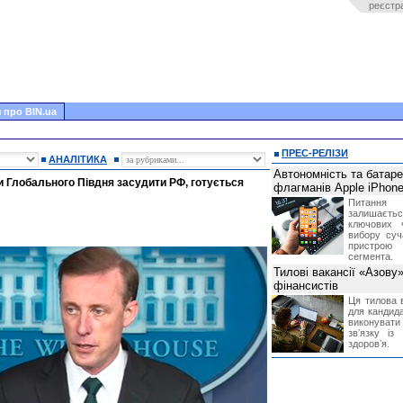
реєстр
 про BIN.ua
ПРЕС-РЕЛІЗИ
АНАЛІТИКА
Автономність та батар
и Глобального Півдня засудити РФ, готується
флагманів Apple iPhone
Питання
залишає
ключових 
вибору суч
пристрою
сегмента.
Тилові вакансії «Азову
фінансистів
Ця тилова в
для кандида
виконувати 
звʼязку із
здоровʼя.