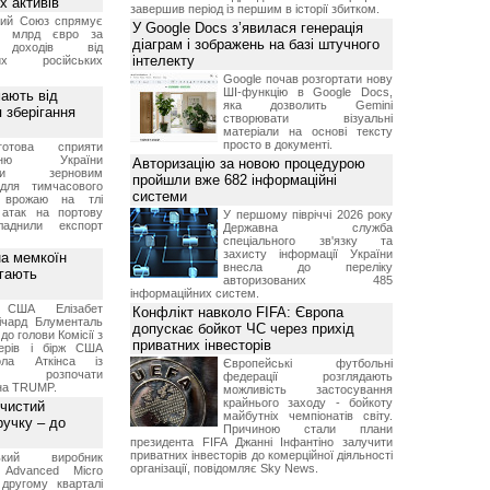
х активів
завершив період із першим в історії збитком.
кий Союз спрямує
У Google Docs з’явилася генерація
,4 млрд євро за
діаграм і зображень на базі штучного
 доходів від
інтелекту
них російських
Google почав розгортати нову
ШІ-функцію в Google Docs,
мають від
яка дозволить Gemini
 зберігання
створювати візуальні
матеріали на основі тексту
просто в документі.
отова сприяти
ченню України
Авторизацію за новою процедурою
вими зерновим
пройшли вже 682 інформаційні
для тимчасового
системи
я врожаю на тлі
 атак на портову
У першому півріччі 2026 року
ладнили експорт
Державна служба
спеціального зв'язку та
захисту інформації України
а мемкоїн
внесла до переліку
гають
авторизованих 485
інформаційних систем.
 США Елізабет
Конфлікт навколо FIFA: Європа
ічард Блументаль
допускає бойкот ЧС через прихід
до голови Комісії з
приватних інвесторів
перів і бірж США
ла Аткінса із
Європейські футбольні
м розпочати
федерації розглядають
їна TRUMP.
можливість застосування
крайнього заходу - бойкоту
 чистий
майбутніх чемпіонатів світу.
ручку – до
Причиною стали плани
президента FIFA Джанні Інфантіно залучити
приватних інвесторів до комерційної діяльності
ський виробник
організації, повідомляє Sky News.
 Advanced Micro
другому кварталі