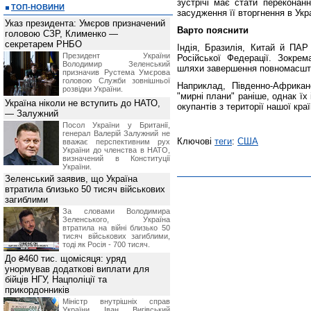
зустрічі має стати переконан
ТОП-НОВИНИ
засудження її вторгнення в Укр
Указ президента: Умєров призначений
Варто пояснити
головою СЗР, Клименко —
секретарем РНБО
Індія, Бразилія, Китай й ПАР
Президент України
Російської Федерації. Зокре
Володимир Зеленський
шляхи завершення повномасштаб
призначив Pустема Умєрова
головою Служби зовнішньої
Наприклад, Південно-Африка
розвідки України.
"мирні плани" раніше, однак їх
Україна ніколи не вступить до НАТО,
окупантів з території нашої краї
— Залужний
Посол України у Британії,
генерал Валерій Залужний не
Ключові
теги
:
США
вважає перспективним рух
України до членства в НАТО,
визначений в Конституції
України.
Зеленський заявив, що Україна
втратила близько 50 тисяч військових
загиблими
За словами Володимира
Зеленського, Україна
втратила на війні близько 50
тисяч військових загиблими,
тоді як Росія - 700 тисяч.
До ₴460 тис. щомісяця: уряд
унормував додаткові виплати для
бійців НГУ, Нацполіції та
прикордонників
Міністр внутрішніх справ
України Іван Вигівський