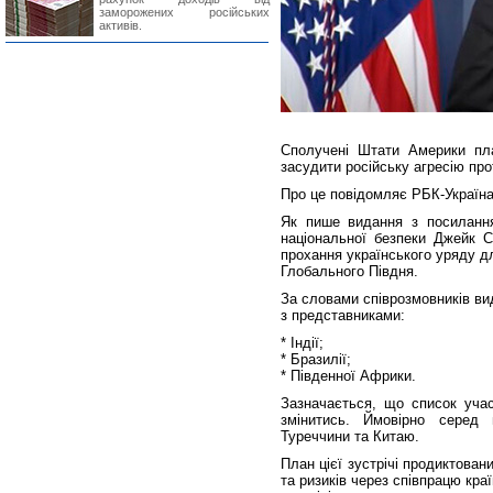
заморожених російських
активів.
Сполучені Штати Америки пла
засудити російську агресію про
Про це повідомляє РБК-Україна
Як пише видання з посиланн
національної безпеки Джейк С
прохання українського уряду д
Глобального Півдня.
За словами співрозмовників ви
з представниками:
* Індії;
* Бразилії;
* Південної Африки.
Зазначається, що список учас
змінитись. Ймовірно серед 
Туреччини та Китаю.
План цієї зустрічі продиктован
та ризиків через співпрацю кра