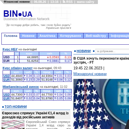
Фінансові новини
|
06.08.26
|
13:16
|
RSS
|
мапа сайту
"Де господар добре робить, там і поле буйно родить"
Українське прислів'я
Головна
Новини
Аналітика
Котирування
Веб-майстру
Інформація
Курс НБУ
на
сьогодні
НОВИНИ
за
курс
uah
%
USD
1
44,6895
0,0593
0,13
В США хочуть переконати країн
EUR
1
51,6253
0,0881
0,17
зустріч, - FT
19:45 22.06.2023
|
Курс обміну валют
на
сьогодні
, 09:43
куп.
uah
%
прод.
uah
%
Міжнародні новини
USD
44,4840
0,06
0,13
44,9364
0,01
0,03
EUR
51,3060
0,15
0,29
51,9148
0,06
0,12
Міжбанківський ринок
на
сьогодні
, 11:02
куп.
uah
%
прод.
uah
%
USD
44,7300
0,03
0,07
44,7700
0,04
0,09
EUR
51,6407
0,02
0,04
51,6780
0,05
0,09
ТОП-НОВИНИ
Євросоюз спрямує Україні €1,4 млрд із
доходів від російських активів
Європейський Союз спрямує
Україні 1,4 млрд євро за
рахунок доходів від