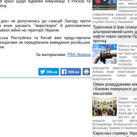
ня країн щодо відмови комунікації з Росією та
про відно
аїну.
українс
поверне
співробітників української 
повідомив головний реда
 досі не долучились до санкцій Заходу проти
служби «Голосу Америки»
ма вони шукають "миротворчі" й дипломатичні
Туреччина й Ірак план
ної війни на території України.
альтернативний шлях д
нафти через загрози О
нська Республіка та Китай вже представляли
протоці
 ініціативи не передбачали виведення російських
Міністр ене
ни.
Алпарслан 
що порушен
За матеріалами:
РБК-Україна
через Ор
свідчить 
потребує 
маршрутів транспортува
Анкара веде переговор
розширення нових кори
енергоносіїв.
Обмін розвідданими мі
і Києвом повернувся д
масштабів
Обмін ро
Вашингт
суттєво п
того, як у 
Білий дім т
доступ до 
невдалу зустріч през
Володимира Зеленського т
Дональда Трампа в Овальном
Євросоюз спрямує Укра