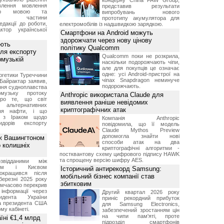
концерну China FAW Group,
влення мовлення
представив результати
ькою мовою та
випробувань нового
ння частини
прототипу акумулятора для
редакції до роботи,
електромобілів із надшвидкою зарядкою.
ктор української
Смартфони на Android можуть
здорожчати через нову цінову
ують
політику Qualcomm
ля експорту
Qualcomm поки не розкрила,
рмузькій
наскільки подорожчають чіпи,
але для покупців це означає
одне: усі Android-пристрої на
ргетики Туреччини
чіпах Snapdragon неминуче
Байрактар заявив,
подорожчають.
ня судноплавства
музьку протоку
Anthropic використала Claude для
про те, що світ
виявлення раніше невідомих
альтернативних
криптографічних атак
ння нафти, і що
и з Іраком щодо
Компанія Anthropic
дорів експорту
повідомила, що її модель
Claude Mythos Preview
допомогла знайти нові
ж Вашингтоном
способи атак на два
о колишніх
криптографічні алгоритми -
постквантову схему цифрового підпису HAWK
та спрощену версію шифру AES.
звідданими між
оном і Києвом
Історичний антирекорд Samsung:
окращився після
мобільний бізнес компанії став
березні 2025 року
збитковим
имчасово перекрив
інформації через
Другий квартал 2026 року
идента України
приніс рекордний прибуток
а президента США
для Samsung Electronics,
у кабінеті.
забезпечений зростанням цін
на чипи пам'яті, проте
їні €1,4 млрд
підрозділ смартфонів