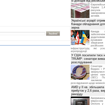
із доходів від російськи
Європейсь
Україні 1
рахунок
замороже
активів.
Українські аграрії отри
Канади обладнання для
зерна
Канада г
забезпе
додатко
рукавами 
зберіганн
російських
інфраструктуру, які уск
агропродукції.
У США посилили тиск н
TRUMP: сенатори вима
розслідування
Сенатори
Воррен і Р
звернулися 
цінних па
(SEC) По
заклико
розслідування щодо мемко
AMD у II кв. збільшила
прибуток у 2,6 раза, ви
рекорду
Американ
мікросхем
Devices у 