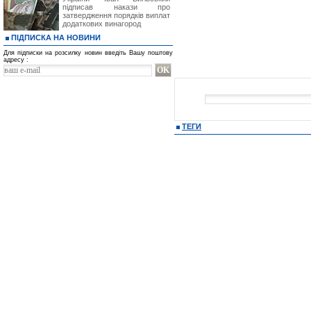
підписав накази про
затвердження порядків виплат
додаткових винагород
ПІДПИСКА НА НОВИНИ
Для підписки на розсилку новин введіть Вашу поштову
адресу :
ТЕГИ