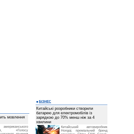
БІЗНЕС
Китайські розробники створили
батарею для електромобілів із
вить мовлення
зарядкою до 70% менш ніж за 4
хвилини
о американського
Китайський автовиробник
ення, «Голосу
Hongqi, преміальний бренд
ухвалило рішення