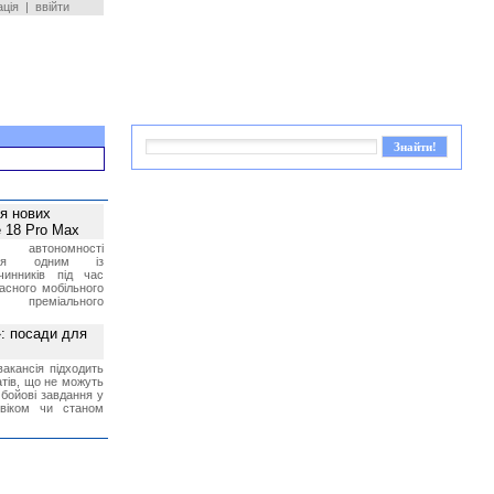
ація
|
ввійти
ея нових
 18 Pro Max
 автономності
ться одним із
чинників під час
асного мобільного
 преміального
»: посади для
акансія підходить
тів, що не можуть
бойові завдання у
 віком чи станом