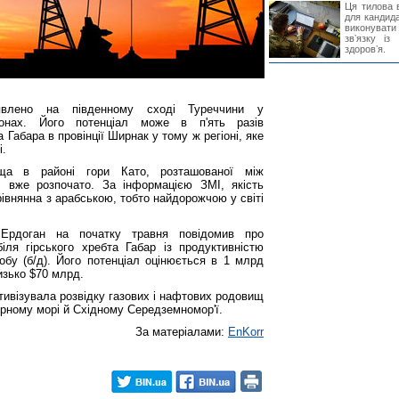
Ця тилова в
для кандида
виконувати 
звʼязку із
здоровʼя.
влено на південному сході Туреччини у
онах. Його потенціал може в п'ять разів
Габара в провінції Ширнак у тому ж регіоні, яке
і.
ща в районі гори Като, розташованої між
, вже розпочато. За інформацією ЗМІ, якість
івнянна з арабською, тобто найдорожчою у світі
 Ердоган на початку травня повідомив про
ля гірського хребта Габар із продуктивністю
обу (б/д). Його потенціал оцінюється в 1 млрд
лизько $70 млрд.
тивізувала розвідку газових і нафтових родовищ
Чорному морі й Східному Середземномор'ї.
За матеріалами:
EnKorr