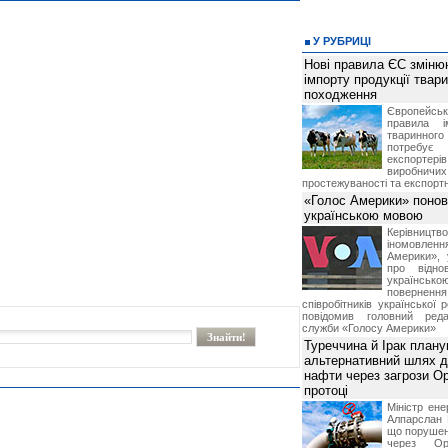
У РУБРИЦІ
Нові правила ЄС зміню
імпорту продукції твар
походження
Європейсь
правила і
тваринног
потребує 
експорте
виробничих
простежуваності та експортн
«Голос Америки» поно
українською мовою
Керівництв
іномовл
Америки», 
про відно
українс
поверне
співробітників української 
повідомив головний реда
служби «Голосу Америки»
Туреччина й Ірак план
альтернативний шлях д
нафти через загрози О
протоці
Міністр ене
Алпарслан 
що порушен
через Ор