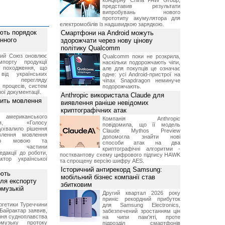
концерну China FAW Group,
представив результати
випробувань нового
прототипу акумулятора для
електромобілів із надшвидкою зарядкою.
ють порядок
Смартфони на Android можуть
инного
здорожчати через нову цінову
політику Qualcomm
кий Союз оновлює
Qualcomm поки не розкрила,
мпорту продукції
наскільки подорожчають чіпи,
о походження, що
але для покупців це означає
від українських
одне: усі Android-пристрої на
рів перегляду
чіпах Snapdragon неминуче
 процесів, систем
подорожчають.
ої документації.
Anthropic використала Claude для
вить мовлення
виявлення раніше невідомих
криптографічних атак
о американського
Компанія Anthropic
ення, «Голосу
повідомила, що її модель
ухвалило рішення
Claude Mythos Preview
влення мовлення
допомогла знайти нові
ькою мовою та
способи атак на два
ння частини
криптографічні алгоритми -
редакції до роботи,
постквантову схему цифрового підпису HAWK
ктор української
та спрощену версію шифру AES.
Історичний антирекорд Samsung:
ують
мобільний бізнес компанії став
ля експорту
збитковим
рмузькій
Другий квартал 2026 року
приніс рекордний прибуток
ргетики Туреччини
для Samsung Electronics,
Байрактар заявив,
забезпечений зростанням цін
ня судноплавства
на чипи пам'яті, проте
музьку протоку
підрозділ смартфонів