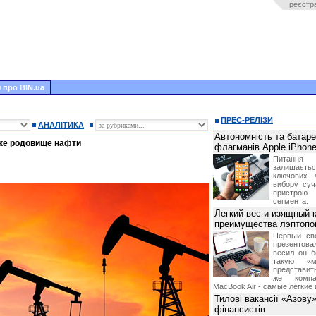
реєстр
 про BIN.ua
ПРЕС-РЕЛІЗИ
АНАЛІТИКА
Автономність та батар
ике родовище нафти
флагманів Apple iPhone
Питання
залишає
ключових 
вибору суч
пристрою
сегмента.
Легкий вес и изящный к
преимущества лэптопо
Первый св
презентова
весил он б
такую «м
представить
же компа
MacBook Air - самые легкие 
Тилові вакансії «Азову
фінансистів