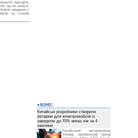
акансія підходить
тів, що не можуть
бойові завдання у
 віком чи станом
БІЗНЕС
Китайські розробники створили
батарею для електромобілів із
зарядкою до 70% менш ніж за 4
хвилини
Китайський автовиробник
Hongqi, преміальний бренд