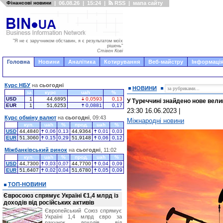
Фінансові новини
|
06.08.26
|
15:24
|
RSS
|
мапа сайту
"Я не є заручником обставин, я є результатом моїх
рішень"
Стівен Кові
Головна
Новини
Аналітика
Котирування
Веб-майстру
Інформація
Курс НБУ
на
сьогодні
НОВИНИ
за
курс
uah
%
USD
1
44,6895
0,0593
0,13
У Туреччині знайдено нове вел
EUR
1
51,6253
0,0881
0,17
23:30 16.06.2023
|
Курс обміну валют
на
сьогодні
, 09:43
Міжнародні новини
куп.
uah
%
прод.
uah
%
USD
44,4840
0,06
0,13
44,9364
0,01
0,03
EUR
51,3060
0,15
0,29
51,9148
0,06
0,12
Міжбанківський ринок
на
сьогодні
, 11:02
куп.
uah
%
прод.
uah
%
USD
44,7300
0,03
0,07
44,7700
0,04
0,09
EUR
51,6407
0,02
0,04
51,6780
0,05
0,09
ТОП-НОВИНИ
Євросоюз спрямує Україні €1,4 млрд із
доходів від російських активів
Європейський Союз спрямує
Україні 1,4 млрд євро за
рахунок доходів від