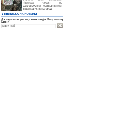
підписав накази про
затвердження порядків виплат
додаткових винагород
ПІДПИСКА НА НОВИНИ
Для підписки на розсилку новин введіть Вашу поштову
адресу :