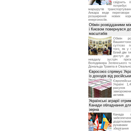
свідчить 
потребує 
маршрутів транспортува
Анкара веде переговор
розширення нових кори
енергоносіїв.
Обмін розвідданими мі
і Києвом повернувся д
масштабів
Обмін ро
Вашингт
суттєво п
того, як у 
Білий дім т
доступ до 
невдалу зустріч през
Володимира Зеленського т
Дональда Трампа в Овальном
Євросоюз спрямує Укра
із доходів від російськи
Європейсь
Україні 1
рахунок
замороже
активів.
Українські аграрії отри
Канади обладнання для
зерна
Канада г
забезпе
додатко
рукавами 
зберіганн