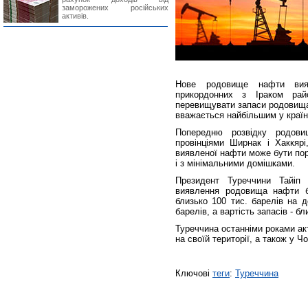
заморожених російських
активів.
Нове родовище нафти вия
прикордонних з Іраком рай
перевищувати запаси родовища 
вважається найбільшим у країн
Попередню розвідку родови
провінціями Ширнак і Хаккярі
виявленої нафти може бути пор
і з мінімальними домішками.
Президент Туреччини Тайіп
виявлення родовища нафти бі
близько 100 тис. барелів на д
барелів, а вартість запасів - б
Туреччина останніми роками ак
на своїй території, а також у 
Ключові
теги
:
Туреччина