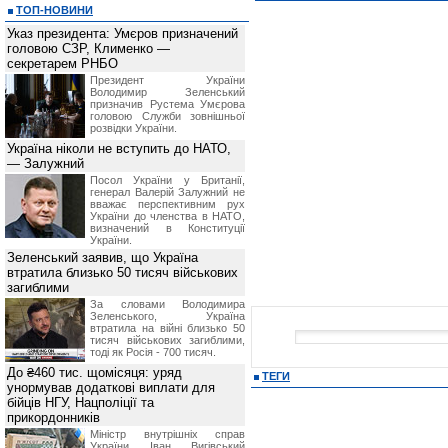
ТОП-НОВИНИ
Указ президента: Умєров призначений
головою СЗР, Клименко —
секретарем РНБО
Президент України
Володимир Зеленський
призначив Pустема Умєрова
головою Служби зовнішньої
розвідки України.
Україна ніколи не вступить до НАТО,
— Залужний
Посол України у Британії,
генерал Валерій Залужний не
вважає перспективним рух
України до членства в НАТО,
визначений в Конституції
України.
Зеленський заявив, що Україна
втратила близько 50 тисяч військових
загиблими
За словами Володимира
Зеленського, Україна
втратила на війні близько 50
тисяч військових загиблими,
тоді як Росія - 700 тисяч.
До ₴460 тис. щомісяця: уряд
ТЕГИ
унормував додаткові виплати для
бійців НГУ, Нацполіції та
прикордонників
Міністр внутрішніх справ
України Іван Вигівський