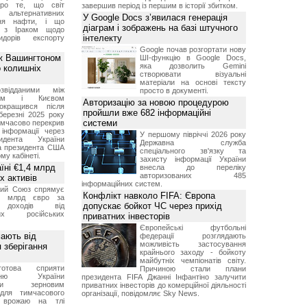
про те, що світ
завершив період із першим в історії збитком.
альтернативних
У Google Docs з’явилася генерація
ння нафти, і що
діаграм і зображень на базі штучного
и з Іраком щодо
інтелекту
дорів експорту
Google почав розгортати нову
ж Вашингтоном
ШІ-функцію в Google Docs,
яка дозволить Gemini
о колишніх
створювати візуальні
матеріали на основі тексту
звідданими між
просто в документі.
оном і Києвом
Авторизацію за новою процедурою
окращився після
пройшли вже 682 інформаційні
березні 2025 року
системи
имчасово перекрив
інформації через
У першому півріччі 2026 року
идента України
Державна служба
а президента США
спеціального зв'язку та
у кабінеті.
захисту інформації України
їні €1,4 млрд
внесла до переліку
авторизованих 485
х активів
інформаційних систем.
кий Союз спрямує
Конфлікт навколо FIFA: Європа
,4 млрд євро за
допускає бойкот ЧС через прихід
 доходів від
них російських
приватних інвесторів
Європейські футбольні
мають від
федерації розглядають
можливість застосування
 зберігання
крайнього заходу - бойкоту
майбутніх чемпіонатів світу.
отова сприяти
Причиною стали плани
ченню України
президента FIFA Джанні Інфантіно залучити
вими зерновим
приватних інвесторів до комерційної діяльності
для тимчасового
організації, повідомляє Sky News.
я врожаю на тлі