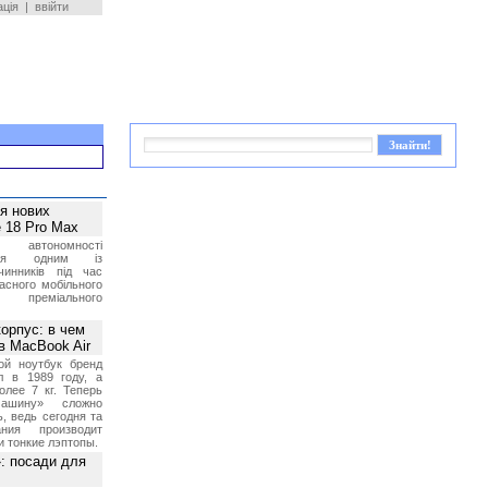
ація
|
ввійти
ея нових
 18 Pro Max
 автономності
ться одним із
чинників під час
асного мобільного
 преміального
орпус: в чем
в MacBook Air
ой ноутбук бренд
л в 1989 году, а
олее 7 кг. Теперь
ашину» сложно
, ведь сегодня та
ния производит
и тонкие лэптопы.
»: посади для