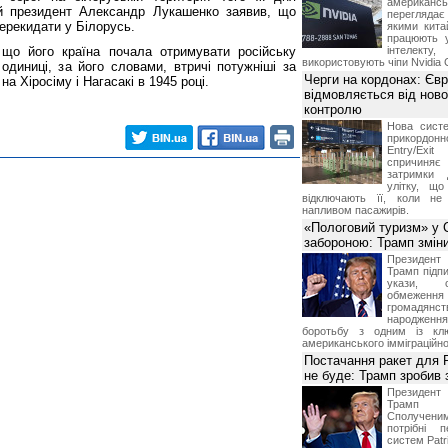
американ
й президент Александр Лукашенко заявив, що
перегляда
ерекидати у Білорусь.
якими китай
працюють 
що його країна почала отримувати російську
інтелекту
використовують чіпи Nvidia 
одиниці, за його словами, втричі потужніші за
Черги на кордонах: Єв
а Хіросіму і Нагасакі в 1945 році.
відмовляється від ново
контролю
Нова систе
прикордон
Entry/Exi
спричиня
затримки 
улітку, що
відключають її, коли не
напливом пасажирів.
«Пологовий туризм» у 
забороною: Трамп змін
Президен
Трамп підпи
укази, 
обмежен
грома
народженн
боротьбу з одним із клю
американського імміграційн
Постачання ракет для Pa
не буде: Трамп зробив 
Президен
Трамп 
Сполучени
потрібні 
систем Patri