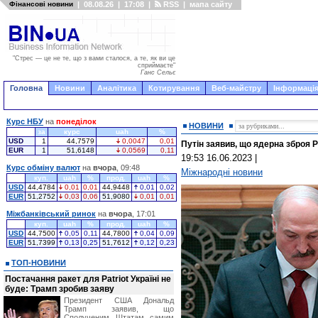
Фінансові новини
|
08.08.26
|
17:08
|
RSS
|
мапа сайту
"Стрес — це не те, що з вами сталося, а те, як ви це
сприймаєте"
Ганс Сельє
Головна
Новини
Аналітика
Котирування
Веб-майстру
Інформація
Курс НБУ
на
понеділок
НОВИНИ
за
курс
uah
%
USD
1
44,7579
0,0047
0,01
Путін заявив, що ядерна зброя 
EUR
1
51,6148
0,0569
0,11
19:53 16.06.2023
|
Курс обміну валют
на
вчора
, 09:48
Міжнародні новини
куп.
uah
%
прод.
uah
%
USD
44,4784
0,01
0,01
44,9448
0,01
0,02
EUR
51,2752
0,03
0,06
51,9080
0,01
0,01
Міжбанківський ринок
на
вчора
, 17:01
куп.
uah
%
прод.
uah
%
USD
44,7500
0,05
0,11
44,7800
0,04
0,09
EUR
51,7399
0,13
0,25
51,7612
0,12
0,23
ТОП-НОВИНИ
Постачання ракет для Patriot Україні не
буде: Трамп зробив заяву
Президент США Дональд
Трамп заявив, що
Сполученим Штатам самим