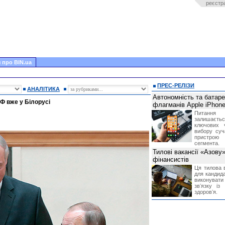
реєстр
 про BIN.ua
ПРЕС-РЕЛІЗИ
АНАЛІТИКА
Автономність та батар
РФ вже у Білорусі
флагманів Apple iPhone
Питання
залишає
ключових 
вибору суч
пристрою
сегмента.
Тилові вакансії «Азову
фінансистів
Ця тилова в
для кандида
виконувати 
звʼязку із
здоровʼя.