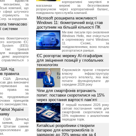
ських відомств
корпоративні закупівлі в
є механізми, за
магазинах мережі за безготівковим
ські компанії, що
розрахунком через корпоративний баланс,
у сфері штучного
повідомила пресслужба компанії.
, отримують та
Microsoft розширила можливості
Corp. за кордоном.
Windows 11: біометричний вхід став
ропа тимчасово
доступним на більшій кількості ПК
ї системи
Ми вже писали про оновлення
Windows Hello, яке очікується
ма біометричного
в серпневому патчі Windows
ного контролю ЄС
11. Схоже, за
t System (EES)
повідомленнями, воно почало
є такі тривалі
розгортатися раніше.
для мандрівників
ЄС розгортає мережу AI-гігафабрик
 деякі аеропорти
для зміцнення позицій у глобальних
 справляються з
технологіях
США під
Єврокомісія прагне створити
ив правила
власну інфраструктуру
штучного інтелекту, яка має
т США Дональд
почати функціонувати до
сав два виконавчі
середини 2028 року
спрямовані на
ня права на
Чіпи для смартфонів втрачають
дянство за
попит: поставки скоротилися на 15%
ям, продовживши
через зростання вартості пам’яті
чових принципів
ого законодавства.
У першій половині 2026 року
світові постачання чипів для
triot Україні
смартфонів скоротилися на
заяву
15% порівняно з аналогічним
т США Дональд
періодом торік.
заявив, що
Китайські розробники створили
м Штатам самим
батарею для електромобілів із
перехоплювачі до
ot.
зарядкою до 70% менш ніж за 4