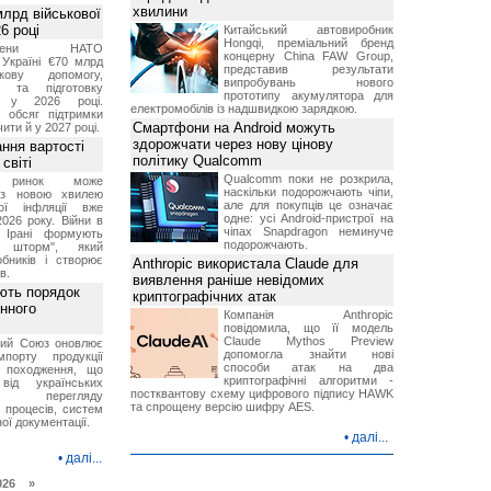
хвилини
лрд військової
6 році
Китайський автовиробник
Hongqi, преміальний бренд
-члени НАТО
концерну China FAW Group,
Україні €70 млрд
представив результати
кову допомогу,
випробувань нового
я та підготовку
прототипу акумулятора для
х у 2026 році.
електромобілів із надшвидкою зарядкою.
й обсяг підтримки
Смартфони на Android можуть
ти й у 2027 році.
здорожчати через нову цінову
ння вартості
політику Qualcomm
світі
Qualcomm поки не розкрила,
й ринок може
наскільки подорожчають чіпи,
я з новою хвилею
але для покупців це означає
чої інфляції вже
одне: усі Android-пристрої на
2026 року. Війни в
чіпах Snapdragon неминуче
а Ірані формують
подорожчають.
й шторм", який
обників і створює
Anthropic використала Claude для
в.
виявлення раніше невідомих
ють порядок
криптографічних атак
инного
Компанія Anthropic
повідомила, що її модель
Claude Mythos Preview
кий Союз оновлює
допомогла знайти нові
мпорту продукції
способи атак на два
о походження, що
криптографічні алгоритми -
від українських
постквантову схему цифрового підпису HAWK
рів перегляду
та спрощену версію шифру AES.
 процесів, систем
ої документації.
•
далі...
•
далі...
026 »