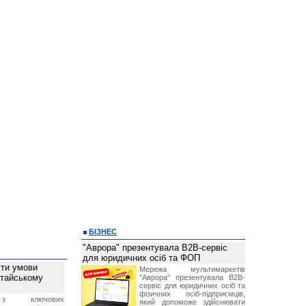
БІЗНЕС
"Аврора" презентувала B2B-сервіс
для юридичних осіб та ФОП
ти умови
Мережа мультимаркетів
итайському
"Аврора" презентувала B2B-
сервіс для юридичних осіб та
фізичних осіб-підприємців,
з ключових
який допоможе здійснювати