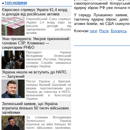
ТОП-НОВИНИ
самопроголошений білоруськи
ядерну зброю РФ уже почали п
Євросоюз спрямує Україні €1,4 млрд
із доходів від російських активів
У середу Лукашенко заявив, 
Європейський Союз спрямує
тактичну ядерну зброю; деякі 
Україні 1,4 млрд євро за
атомні бомби, які США скинули н
рахунок доходів від
заморожених російських
Ключові
теги
:
Росія
,
Білорусь
активів.
Указ президента: Умєров призначений
головою СЗР, Клименко —
секретарем РНБО
Президент України
Володимир Зеленський
призначив Pустема Умєрова
головою Служби зовнішньої
розвідки України.
Україна ніколи не вступить до НАТО,
— Залужний
Посол України у Британії,
генерал Валерій Залужний не
вважає перспективним рух
України до членства в НАТО,
визначений в Конституції
України.
Зеленський заявив, що Україна
втратила близько 50 тисяч військових
загиблими
За словами Володимира
Зеленського, Україна
втратила на війні близько 50
тисяч військових загиблими,