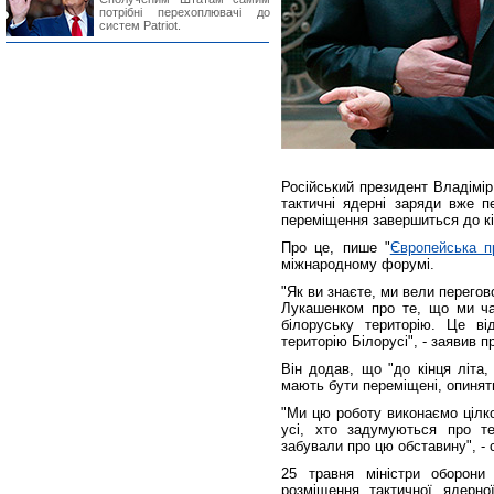
потрібні перехоплювачі до
систем Patriot.
Російський президент Владімір
тактичні ядерні заряди вже п
переміщення завершиться до кі
Про це, пише "
Європейська п
міжнародному форумі.
"Як ви знаєте, ми вели перег
Лукашенком про те, що ми час
білоруську територію. Це ві
територію Білорусі", - заявив 
Він додав, що "до кінця літа, 
мають бути переміщені, опинять
"Ми цю роботу виконаємо цілк
усі, хто задумуються про те
забували про цю обставину", - 
25 травня міністри оборони
розміщення тактичної ядерної