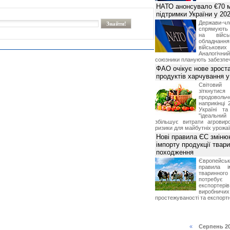
НАТО анонсувало €70 м
підтримки України у 202
Держави
спрямують 
на війсь
обладнанн
військови
Аналогічни
союзники планують забезпечи
ФАО очікує нове зроста
продуктів харчування у 
Світови
зіткнутис
продоволь
наприкінці 
Україні т
"ідеальни
збільшує витрати агровир
ризики для майбутніх урожаї
Нові правила ЄС зміню
імпорту продукції твар
походження
Європейсь
правила і
тваринног
потребує 
експорте
виробничих
простежуваності та експортн
«
Серпень 2