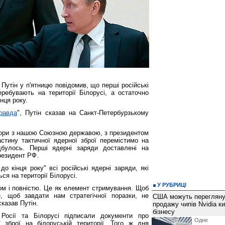
 Путін у п'ятницю повідомив, що перші російські
еребувають на території Білорусі, а остаточно
нця року.
равда
", Путін сказав на Санкт-Петербурзькому
овори з нашою Союзною державою, з президентом
тину тактичної ядерної зброї перемістимо на
дбулось. Перші ядерні заряди доставлені на
президент РФ.
до кінця року" всі російські ядерні заряди, які
ся на території Білорусі.
У РУБРИЦІ
ом і повністю. Це як елемент стримування. Щоб
, щоб завдати нам стратегічної поразки, не
США можуть перегляну
сказав Путін.
продажу чипів Nvidia к
бізнесу
 Росії та Білорусі підписали документи про
Одне 
 зброї на білоруській території. Того ж дня