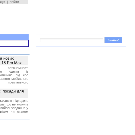
ація
|
ввійти
ея нових
 18 Pro Max
 автономності
ться одним із
чинників під час
асного мобільного
 преміального
»: посади для
акансія підходить
тів, що не можуть
бойові завдання у
 віком чи станом