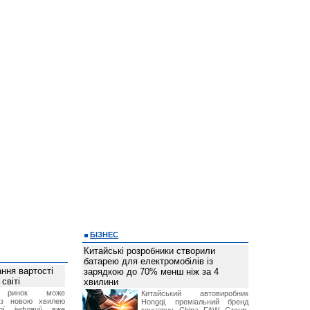
БІЗНЕС
Китайські розробники створили
батарею для електромобілів із
ння вартості
зарядкою до 70% менш ніж за 4
світі
хвилини
й ринок може
Китайський автовиробник
я з новою хвилею
Hongqi, преміальний бренд
чої інфляції вже