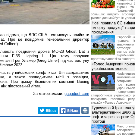
наприкінці 
Україні т
"ідеальни
збільшує витрати агровир
ризики для майбутніх урожаї
Нові правила ЄС зміню
імпорту продукції твар
походження
тало відомо, що ВПС США теж можуть прийняти
Європейсь
at. Про це повідомив генеральний директор
правила і
d Colbert).
тваринног
потребує 
жливість поєднання дронів MQ-28 Ghost Bat з
експорте
виробничих
ління F-35 Lighting II. Цю тему порушив
простежуваності та експортн
мпанії Грег Ульмер (Greg Ulmer) під час виступу
«Голос Америки» поно
 Airshow 2023.
українською мовою
часть у військових конфліктах. Він завдаватиме
Керівництв
ика, а також проводитиме місії з розвідки,
іномовл
Америки», 
овки. При цьому безпілотник компанії Boeing
про відно
ніж пілотований літак.
українс
поверне
За матеріалами:
gagadget.com
співробітників української 
повідомив головний реда
служби «Голосу Америки»
Туреччина й Ірак план
альтернативний шлях д
нафти через загрози О
протоці
Міністр ене
Алпарслан 
що порушен