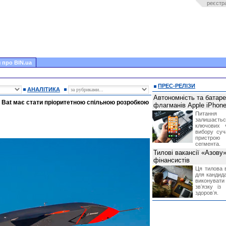
реєстр
 про BIN.ua
ПРЕС-РЕЛІЗИ
АНАЛІТИКА
Автономність та батар
 Bat має стати пріоритетною спільною розробкою
флагманів Apple iPhone
Питання
залишає
ключових 
вибору суч
пристрою
сегмента.
Тилові вакансії «Азову
фінансистів
Ця тилова в
для кандида
виконувати 
звʼязку із
здоровʼя.