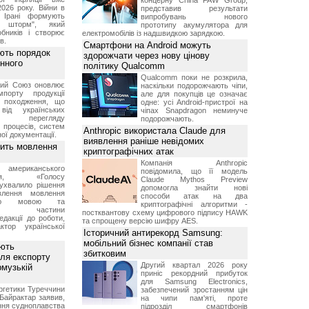
концерну China FAW Group,
2026 року. Війни в
представив результати
а Ірані формують
випробувань нового
й шторм", який
прототипу акумулятора для
обників і створює
електромобілів із надшвидкою зарядкою.
в.
Смартфони на Android можуть
ють порядок
здорожчати через нову цінову
инного
політику Qualcomm
Qualcomm поки не розкрила,
кий Союз оновлює
наскільки подорожчають чіпи,
мпорту продукції
але для покупців це означає
о походження, що
одне: усі Android-пристрої на
від українських
чіпах Snapdragon неминуче
рів перегляду
подорожчають.
 процесів, систем
Anthropic використала Claude для
ої документації.
виявлення раніше невідомих
вить мовлення
криптографічних атак
Компанія Anthropic
о американського
повідомила, що її модель
ення, «Голосу
Claude Mythos Preview
ухвалило рішення
допомогла знайти нові
влення мовлення
способи атак на два
ькою мовою та
криптографічні алгоритми -
ння частини
постквантову схему цифрового підпису HAWK
редакції до роботи,
та спрощену версію шифру AES.
ктор української
Історичний антирекорд Samsung:
мобільний бізнес компанії став
ують
збитковим
ля експорту
Другий квартал 2026 року
рмузькій
приніс рекордний прибуток
для Samsung Electronics,
ргетики Туреччини
забезпечений зростанням цін
Байрактар заявив,
на чипи пам'яті, проте
ня судноплавства
підрозділ смартфонів