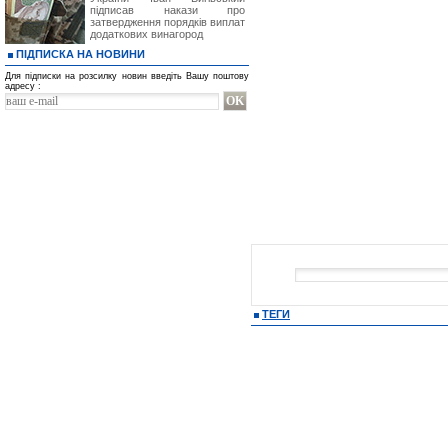
підписав накази про
затвердження порядків виплат
додаткових винагород
ПІДПИСКА НА НОВИНИ
Для підписки на розсилку новин введіть Вашу поштову
адресу :
ТЕГИ