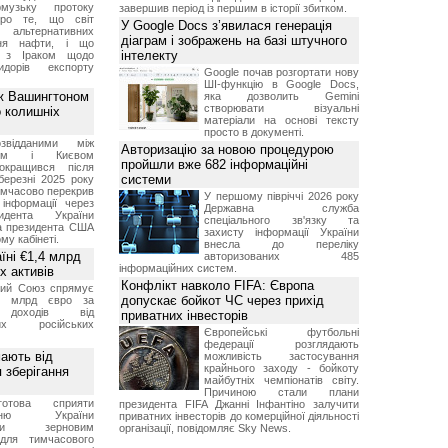
музьку протоку
завершив період із першим в історії збитком.
про те, що світ
У Google Docs з’явилася генерація
альтернативних
діаграм і зображень на базі штучного
ння нафти, і що
інтелекту
и з Іраком щодо
дорів експорту
Google почав розгортати нову
ШІ-функцію в Google Docs,
ж Вашингтоном
яка дозволить Gemini
створювати візуальні
о колишніх
матеріали на основі тексту
просто в документі.
звідданими між
Авторизацію за новою процедурою
оном і Києвом
пройшли вже 682 інформаційні
окращився після
системи
березні 2025 року
имчасово перекрив
У першому півріччі 2026 року
інформації через
Державна служба
идента України
спеціального зв'язку та
а президента США
захисту інформації України
у кабінеті.
внесла до переліку
їні €1,4 млрд
авторизованих 485
інформаційних систем.
х активів
Конфлікт навколо FIFA: Європа
кий Союз спрямує
допускає бойкот ЧС через прихід
,4 млрд євро за
 доходів від
приватних інвесторів
них російських
Європейські футбольні
федерації розглядають
мають від
можливість застосування
крайнього заходу - бойкоту
 зберігання
майбутніх чемпіонатів світу.
Причиною стали плани
отова сприяти
президента FIFA Джанні Інфантіно залучити
ченню України
приватних інвесторів до комерційної діяльності
вими зерновим
організації, повідомляє Sky News.
для тимчасового