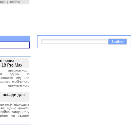
ація
|
ввійти
ея нових
 18 Pro Max
 автономності
ться одним із
чинників під час
асного мобільного
 преміального
»: посади для
акансія підходить
тів, що не можуть
бойові завдання у
 віком чи станом