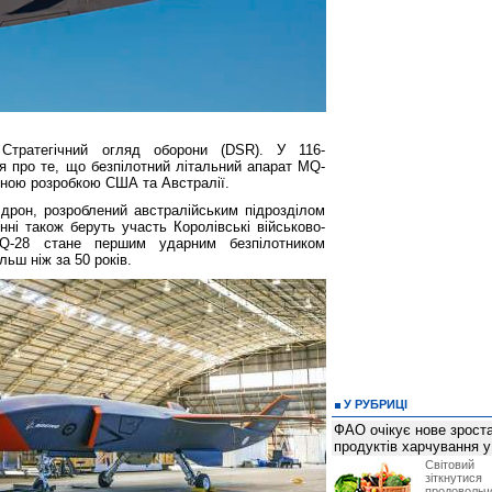
 Стратегічний огляд оборони (DSR). У 116-
я про те, що безпілотний літальний апарат MQ-
ьною розробкою США та Австралії.
дрон, розроблений австралійським підрозділом
енні також беруть участь Королівські військово-
MQ-28 стане першим ударним безпілотником
льш ніж за 50 років.
У РУБРИЦІ
ФАО очікує нове зроста
продуктів харчування у 
Світови
зіткнутис
продоволь