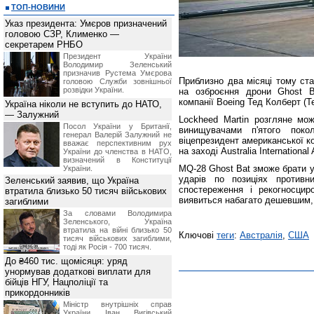
ТОП-НОВИНИ
Указ президента: Умєров призначений
головою СЗР, Клименко —
секретарем РНБО
Президент України
Володимир Зеленський
призначив Pустема Умєрова
Приблизно два місяці тому с
головою Служби зовнішньої
розвідки України.
на озброєння дрони Ghost B
компанії Boeing Тед Колберт (Te
Україна ніколи не вступить до НАТО,
— Залужний
Lockheed Martin розгляне мо
Посол України у Британії,
винищувачами п'ятого поко
генерал Валерій Залужний не
віцепрезидент американської ко
вважає перспективним рух
на заході Australia International
України до членства в НАТО,
визначений в Конституції
MQ-28 Ghost Bat зможе брати у
України.
ударів по позиціях противн
Зеленський заявив, що Україна
спостереження і рекогносцир
втратила близько 50 тисяч військових
виявиться набагато дешевшим, 
загиблими
За словами Володимира
Зеленського, Україна
втратила на війні близько 50
Ключові
теги
:
Австралія
,
США
тисяч військових загиблими,
тоді як Росія - 700 тисяч.
До ₴460 тис. щомісяця: уряд
унормував додаткові виплати для
бійців НГУ, Нацполіції та
прикордонників
Міністр внутрішніх справ
України Іван Вигівський