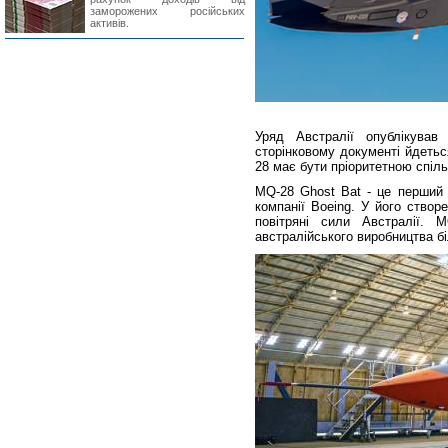
заморожених російських
активів.
Уряд Австралії опублікував
сторінковому документі йдетьс
28 має бути пріоритетною спіл
MQ-28 Ghost Bat - це перший 
компанії Boeing. У його створ
повітряні сили Австралії. 
австралійського виробництва бі