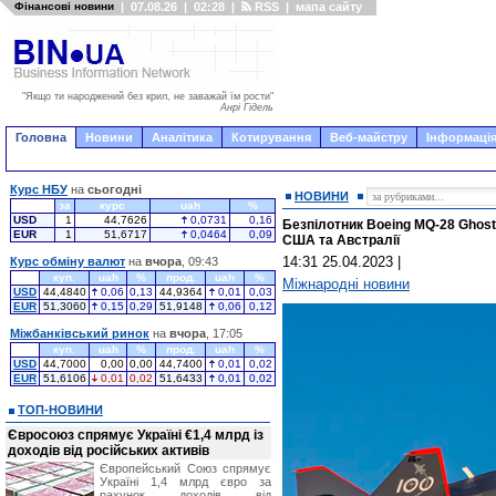
Фінансові новини
|
07.08.26
|
02:28
|
RSS
|
мапа сайту
"Якщо ти народжений без крил, не заважай їм рости"
Анрі Гідель
Головна
Новини
Аналітика
Котирування
Веб-майстру
Інформація
Курс НБУ
на
сьогодні
НОВИНИ
за
курс
uah
%
USD
1
44,7626
0,0731
0,16
Безпілотник Boeing MQ-28 Ghost
EUR
1
51,6717
0,0464
0,09
США та Австралії
14:31 25.04.2023
|
Курс обміну валют
на
вчора
, 09:43
куп.
uah
%
прод.
uah
%
Міжнародні новини
USD
44,4840
0,06
0,13
44,9364
0,01
0,03
EUR
51,3060
0,15
0,29
51,9148
0,06
0,12
Міжбанківський ринок
на
вчора
, 17:05
куп.
uah
%
прод.
uah
%
USD
44,7000
0,00
0,00
44,7400
0,01
0,02
EUR
51,6106
0,01
0,02
51,6433
0,01
0,02
ТОП-НОВИНИ
Євросоюз спрямує Україні €1,4 млрд із
доходів від російських активів
Європейський Союз спрямує
Україні 1,4 млрд євро за
рахунок доходів від