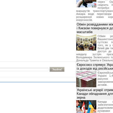
через Ор
свідчить 
потребує 
маршрутів транспортува
Анкара веде переговор
розширення нових кори
енергоносіїв.
Обмін розвідданими мі
і Києвом повернувся д
масштабів
Обмін ро
Вашингт
суттєво п
того, як у 
Білий дім т
доступ до 
невдалу зустріч през
Володимира Зеленського т
Дональда Трампа в Овальном
Євросоюз спрямує Укра
із доходів від російськи
Європейсь
Україні 1
рахунок
замороже
активів.
Українські аграрії отри
Канади обладнання для
зерна
Канада г
забезпе
додатко
рукавами 