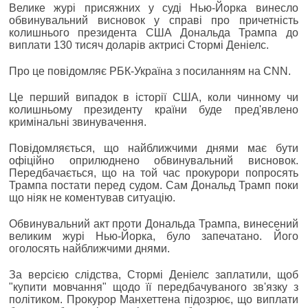
Велике журі присяжних у суді Нью-Йорка винесло
обвинувальний висновок у справі про причетність
колишнього президента США Дональда Трампа до
виплати 130 тисяч доларів актрисі Стормі Деніелс.
Про це повідомляє РБК-Україна з посиланням на CNN.
Це перший випадок в історії США, коли чинному чи
колишньому президенту країни буде пред'явлено
кримінальні звинувачення.
Повідомляється, що найближчими днями має бути
офіційно оприлюднено обвинувальний висновок.
Передбачається, що на той час прокурори попросять
Трампа постати перед судом. Сам Дональд Трамп поки
що ніяк не коментував ситуацію.
Обвинувальний акт проти Дональда Трампа, винесений
великим журі Нью-Йорка, було запечатано. Його
оголосять найближчими днями.
За версією слідства, Стормі Деніелс заплатили, щоб
"купити мовчання" щодо її передбачуваного зв'язку з
політиком. Прокурор Манхеттена підозрює, що виплати