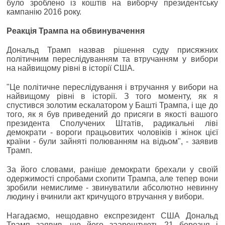
було зроблено із коштів на виборчу президентську
кампанію 2016 року.
Реакція Трампа на обвинувачення
Дональд Трамп назвав рішення суду присяжних
політичним переслідуванням та втручанням у вибори
на найвищому рівні в історії США.
"Це політичне переслідування і втручання у вибори на
найвищому рівні в історії. З того моменту, як я
спустився золотим ескалатором у Башті Трампа, і ще до
того, як я був приведений до присяги в якості вашого
президента Сполучених Штатів, радикальні ліві
демократи - вороги працьовитих чоловіків і жінок цієї
країни - були зайняті полюванням на відьом", - заявив
Трамп.
За його словами, раніше демократи брехали у своїй
одержимості спробами схопити Трампа, але тепер вони
зробили немислиме - звинуватили абсолютно невинну
людину і вчинили акт кричущого втручання у вибори.
Нагадаємо, нещодавно експрезидент США Дональд
Трамп заявив, що його заарештують 21 березня і