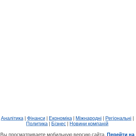
Аналітика
|
Фінанси
|
Економіка
|
Міжнародні
|
Регіональні
|
Политика
|
Бізнес
|
Новини компаній
Вы просматриваете мобильную версию сайта.
Перейти на