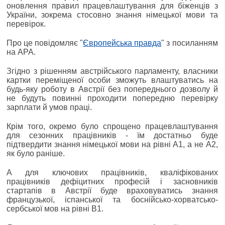
оновлення правил працевлаштування для біженців з
України, зокрема стосовно знання німецької мови та
перевірок.
Про це повідомляє "
Європейська правда
" з посиланням
на APA.
Згідно з рішенням австрійського парламенту, власники
картки переміщеної особи зможуть влаштуватись на
будь-яку роботу в Австрії без попереднього дозволу й
не будуть повинні проходити попередню перевірку
зарплати й умов праці.
Крім того, окремо було спрощено працевлаштування
для сезонних працівників - їм достатньо буде
підтвердити знання німецької мови на рівні А1, а не А2,
як було раніше.
А для ключових працівників, кваліфікованих
працівників дефіцитних професій і засновників
стартапів в Австрії буде враховуватись знання
французької, іспанської та боснійсько-хорватсько-
сербської мов на рівні В1.