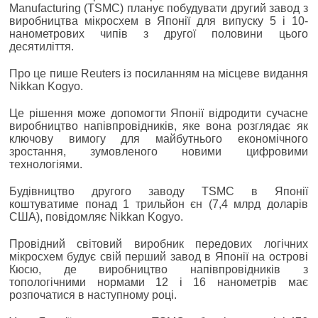
Manufacturing (TSMC) планує побудувати другий завод з
виробництва мікросхем в Японії для випуску 5 і 10-
нанометрових чипів з другої половини цього
десятиліття.
Про це пише Reuters із посиланням на місцеве видання
Nikkan Kogyo.
Це рішення може допомогти Японії відродити сучасне
виробництво напівпровідників, яке вона розглядає як
ключову вимогу для майбутнього економічного
зростання, зумовленого новими цифровими
технологіями.
Будівництво другого заводу TSMC в Японії
коштуватиме понад 1 трильйон єн (7,4 млрд доларів
США), повідомляє Nikkan Kogyo.
Провідний світовий виробник передових логічних
мікросхем будує свій перший завод в Японії на острові
Кюсю, де виробництво напівпровідників з
топологічними нормами 12 і 16 нанометрів має
розпочатися в наступному році.