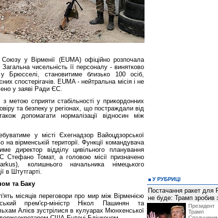
 Союзу у Вірменії (EUMA) офіційно розпочала
. Загальна чисельність її персоналу - винятково
 у Брюсселі, становитиме близько 100 осіб,
них спостерігачів. EUMA - нейтральна місія і не
чено у заяві Ради ЄС.
 з метою сприяти стабільності у прикордонних
овіру та безпеку у регіонах, що постраждали від
також допомагати нормалізації відносин між
буватиме у місті Єхегнадзор Вайоцдзорської
во на вірменській території. Функції командувача
тиме директор відділу цивільного планування
С Стефано Томат, а головою місії призначено
arkus), колишнього начальника німецького
ї в Штутгарті.
У РУБРИЦІ
ном та Баку
Постачання ракет для Pa
п'ять місяців переговори про мир між Вірменією
не буде: Трамп зробив 
ський прем'єр-міністр Нікол Пашинян та
Президен
льхам Алієв зустрілися в кулуарах Мюнхенської
Трамп 
з держсекретарем США Ентоні Блінкеном.
Сполучени