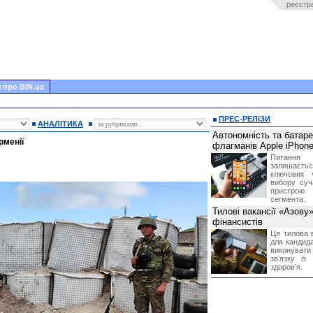
реєстр
 про BIN.ua
ПРЕС-РЕЛІЗИ
АНАЛІТИКА
Автономність та батар
рменії
флагманів Apple iPhone
Питання
залишає
ключових 
вибору суч
пристрою
сегмента.
Тилові вакансії «Азову
фінансистів
Ця тилова в
для кандида
виконувати 
звʼязку із
здоровʼя.