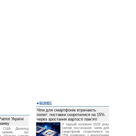
БІЗНЕС
Чіпи для смартфонів втрачають
попит: поставки скоротилися на 15%
triot Україні
через зростання вартості пам’яті
заяву
У першій половині 2026 року
світові постачання чипів для
т США Дональд
смартфонів скоротилися на
заявив, що
15% порівняно з аналогічним
м Штатам самим