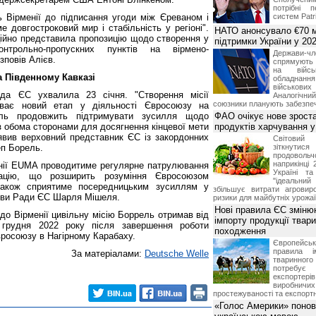
потрібні 
ь Вірменії до підписання угоди між Єреваном і
систем Patri
е довгостроковий мир і стабільність у регіоні".
НАТО анонсувало €70 м
ійно представила пропозицію щодо створення у
підтримки України у 202
нтрольно-пропускних пунктів на вірмено-
Держави
зповів Алієв.
спрямують 
на війсь
 Південному Кавказі
обладнанн
військови
ада ЄС ухвалила 23 січня. "Створення місії
Аналогічни
союзники планують забезпечи
иває новий етап у діяльності Євросоюзу на
ель продовжить підтримувати зусилля щодо
ФАО очікує нове зроста
і з обома сторонами для досягнення кінцевої мети
продуктів харчування у 
 заявив верховний представник ЄС із закордонних
Світови
еп Борель.
зіткнутис
продоволь
наприкінці 
енії EUMA проводитиме регулярне патрулювання
Україні т
ацію, що розширить розуміння Євросоюзом
"ідеальни
 також сприятиме посередницьким зусиллям у
збільшує витрати агровир
лови Ради ЄС Шарля Мішеля.
ризики для майбутніх урожаї
Нові правила ЄС зміню
 до Вірменії цивільну місію Боррель отримав від
імпорту продукції твар
грудня 2022 року після завершення роботи
походження
вросоюзу в Нагірному Карабаху.
Європейсь
правила і
За матеріалами:
Deutsche Welle
тваринног
потребує 
експорте
виробничих
простежуваності та експортн
«Голос Америки» поно