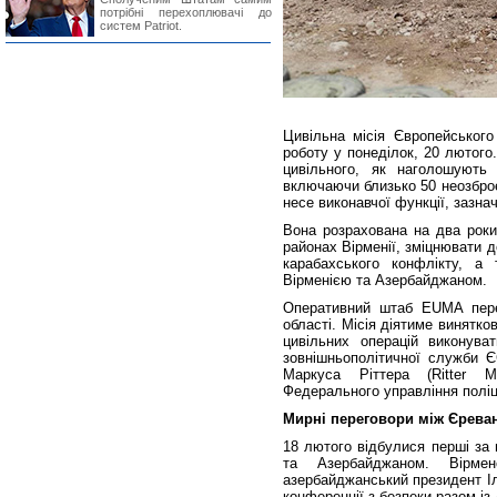
потрібні перехоплювачі до
систем Patriot.
Цивільна місія Європейського
роботу у понеділок, 20 лютого
цивільного, як наголошують
включаючи близько 50 неозброє
несе виконавчої функції, зазна
Вона розрахована на два роки
районах Вірменії, зміцнювати д
карабахського конфлікту, а 
Вірменією та Азербайджаном.
Оперативний штаб EUMA пере
області. Місія діятиме винятко
цивільних операцій виконува
зовнішньополітичної служби Є
Маркуса Ріттера (Ritter M
Федерального управління поліці
Мирні переговори між Єрева
18 лютого відбулися перші за 
та Азербайджаном. Вірмен
азербайджанський президент І
конференції з безпеки разом і