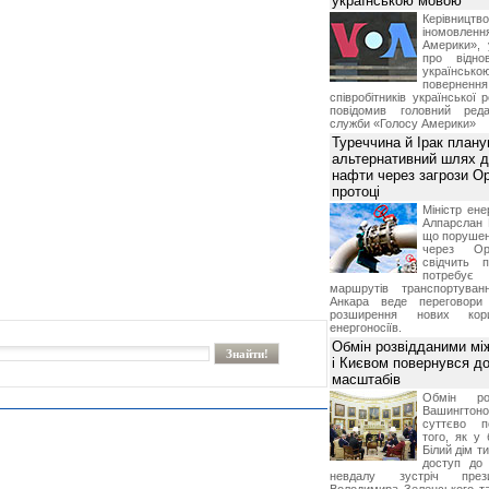
українською мовою
Керівництв
іномовл
Америки», 
про відно
українс
поверне
співробітників української 
повідомив головний реда
служби «Голосу Америки»
Туреччина й Ірак план
альтернативний шлях д
нафти через загрози О
протоці
Міністр ене
Алпарслан 
що порушен
через Ор
свідчить 
потребує 
маршрутів транспортува
Анкара веде переговор
розширення нових кори
енергоносіїв.
Обмін розвідданими мі
і Києвом повернувся д
масштабів
Обмін ро
Вашингт
суттєво п
того, як у 
Білий дім т
доступ до 
невдалу зустріч през