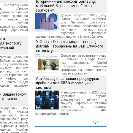
Історичний антирекорд Samsung:
о американського
мобільний бізнес компанії став
ення, «Голосу
збитковим
ухвалило рішення
Другий квартал 2026 року
влення мовлення
приніс рекордний прибуток
ькою мовою та
для Samsung Electronics,
ння частини
забезпечений зростанням цін
редакції до роботи,
на чипи пам'яті, проте
ктор української
підрозділ смартфонів
завершив період із першим в історії збитком.
ують
У Google Docs з’явилася генерація
ля експорту
діаграм і зображень на базі штучного
рмузькій
інтелекту
Google почав розгортати нову
ргетики Туреччини
ШІ-функцію в Google Docs,
Байрактар заявив,
яка дозволить Gemini
ня судноплавства
створювати візуальні
музьку протоку
матеріали на основі тексту
про те, що світ
просто в документі.
альтернативних
Авторизацію за новою процедурою
ння нафти, і що
и з Іраком щодо
пройшли вже 682 інформаційні
дорів експорту
системи
У першому півріччі 2026 року
ж Вашингтоном
Державна служба
о колишніх
спеціального зв'язку та
захисту інформації України
внесла до переліку
звідданими між
авторизованих 485
оном і Києвом
інформаційних систем.
окращився після
березні 2025 року
•
далі...
имчасово перекрив
інформації через
идента України