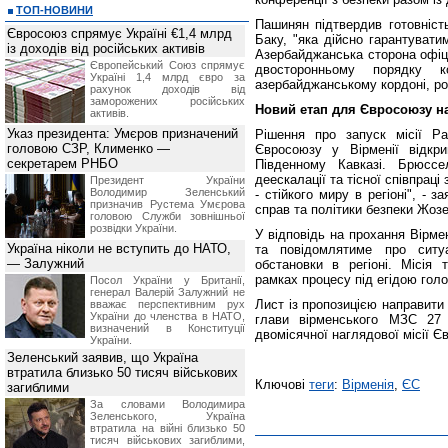
ТОП-НОВИНИ
Пашинян підтвердив готовніст
Євросоюз спрямує Україні €1,4 млрд
Баку, "яка дійсно гарантуватим
із доходів від російських активів
Азербайджанська сторона офіц
Європейський Союз спрямує
двосторонньому порядку ко
Україні 1,4 млрд євро за
азербайджанському кордоні, ро
рахунок доходів від
заморожених російських
Новий етап для Євросоюзу на
активів.
Указ президента: Умєров призначений
Рішення про запуск місії Р
головою СЗР, Клименко —
Євросоюзу у Вірменії відкр
секретарем РНБО
Південному Кавказі. Брюсс
деескалації та тісної співпрац
Президент України
Володимир Зеленський
- стійкого миру в регіоні", -
призначив Pустема Умєрова
справ та політики безпеки Жоз
головою Служби зовнішньої
розвідки України.
У відповідь на прохання Вірм
Україна ніколи не вступить до НАТО,
та повідомлятиме про ситу
— Залужний
обстановки в регіоні. Місія
рамках процесу під егідою го
Посол України у Британії,
генерал Валерій Залужний не
Лист із пропозицією направити
вважає перспективним рух
України до членства в НАТО,
глави вірменського МЗС 27 
визначений в Конституції
двомісячної наглядової місії Є
України.
Зеленський заявив, що Україна
втратила близько 50 тисяч військових
Ключові
теги
:
Вірменія
,
ЄС
загиблими
За словами Володимира
Зеленського, Україна
втратила на війні близько 50
тисяч військових загиблими,