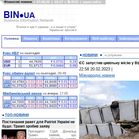
Фінансові новини
|
07.08.26
|
10:17
|
RSS
|
мапа сайту
"Вчення в щасті украшає, а в нещасті утішає"
Українське прислів'я
Головна
Новини
Аналітика
Котирування
Веб-майстру
Інформація
Курс НБУ
на
сьогодні
НОВИНИ
за
курс
uah
%
USD
1
44,7626
0,0731
0,16
ЄС запустив цивільну місію у Ві
EUR
1
51,6717
0,0464
0,09
22:58 20.02.2023
|
Курс обміну валют
на
сьогодні
, 09:48
Міжнародні новини
куп.
uah
%
прод.
uah
%
USD
44,4784
0,01
0,01
44,9448
0,01
0,02
EUR
51,2752
0,03
0,06
51,9080
0,01
0,01
Міжбанківський ринок
на
вчора
, 17:05
куп.
uah
%
прод.
uah
%
USD
44,7000
0,00
0,00
44,7400
0,01
0,02
EUR
51,6106
0,01
0,02
51,6433
0,01
0,02
ТОП-НОВИНИ
Постачання ракет для Patriot Україні не
буде: Трамп зробив заяву
Президент США Дональд
Трамп заявив, що
Сполученим Штатам самим