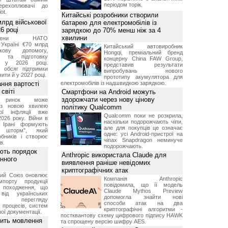
періодом торік.
перехоплювачі до
ot.
Китайські розробники створили
лрд військової
батарею для електромобілів із
6 році
зарядкою до 70% менш ніж за 4
хвилини
-члени НАТО
Україні €70 млрд
Китайський автовиробник
кову допомогу,
Hongqi, преміальний бренд
я та підготовку
концерну China FAW Group,
х у 2026 році.
представив результати
й обсяг підтримки
випробувань нового
ти й у 2027 році.
прототипу акумулятора для
ння вартості
електромобілів із надшвидкою зарядкою.
світі
Смартфони на Android можуть
здорожчати через нову цінову
й ринок може
я з новою хвилею
політику Qualcomm
чої інфляції вже
Qualcomm поки не розкрила,
2026 року. Війни в
наскільки подорожчають чіпи,
а Ірані формують
але для покупців це означає
й шторм", який
одне: усі Android-пристрої на
обників і створює
чіпах Snapdragon неминуче
в.
подорожчають.
ють порядок
Anthropic використала Claude для
инного
виявлення раніше невідомих
криптографічних атак
кий Союз оновлює
Компанія Anthropic
мпорту продукції
повідомила, що її модель
о походження, що
Claude Mythos Preview
від українських
допомогла знайти нові
рів перегляду
способи атак на два
 процесів, систем
криптографічні алгоритми -
ої документації.
постквантову схему цифрового підпису HAWK
вить мовлення
та спрощену версію шифру AES.