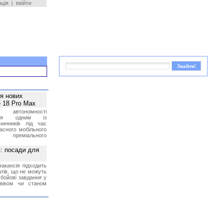
ація
|
ввійти
ея нових
 18 Pro Max
 автономності
ться одним із
чинників під час
асного мобільного
 преміального
»: посади для
акансія підходить
тів, що не можуть
бойові завдання у
 віком чи станом