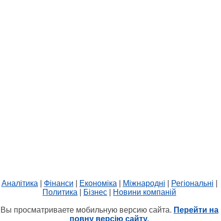
Аналітика
|
Фінанси
|
Економіка
|
Міжнародні
|
Регіональні
|
Политика
|
Бізнес
|
Новини компаній
Вы просматриваете мобильную версию сайта.
Перейти на
повну версію сайту.