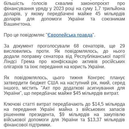
більшість голосів схвалив законопроєкт про
фінансування уряду у 2023 році на суму 1,7 трильйона
доларів, у якому передбачені майже 45 мільярдів
доларів для допомоги України та союзникам
Вашингтона.
Про це повідомляє "
Європейська правда
".
За документ проголосували 68 сенаторів, ще 29
висловились проти. Як повідомлялось, до нього
додали поправку сенатора від Республіканської партії
Ліндсі Грема про конфіскацію активів російських
олігархів та їхнє передання на користь України.
Як повідомлялось, цього тижня Конгрес планує
затвердити бюджет США на наступний рік, який, серед
іншого, містить "Акт про додаткові асигнування для
України", що передбачає майже $45 мільярдів витрат.
Ключові статті витрат передбачають до $14,5 мільярда
на передання Україні майна з військових запасів
рішенням президента, $9 мільярдів на закупівлю
військової допомоги для України та $13,37 мільярдів
фінансової підтримки.