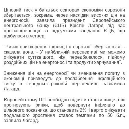
Ціновий тиск у багатьох секторах економіки єврозони
зберігається, зокрема, через наслідки високих цін на
енергоносії, заявила президент Європейського
центрального банку (ЄЦБ) Крістін Лагард під час
пресконференції за підсумками засідання ЄЦБ, що
відбулося в четвер.
"Ризик прискорення інфляції в єврозоні зберігається, -
сказала вона. - У найближчій перспективі ми можемо
очікувати суттєвішого, ніж передбачалося, підйому
роздрібних цін на енергоносії та продукти харчування".
Зниження цін на енергоносії чи зменшення попиту в
економіці призведуть до послаблення інфляційного
тиску в середньостроковій перспективі, зазначила
Лагард.
Європейському ЦП необхідно підняти ставки вище, ніж
прогнозують ринки, щоб повернути інфляцію до
цільового показника, що становить 2%, і варто очікувати
подальшого зростання ставок темпами по 50 б.п.,
заявила Лагард.