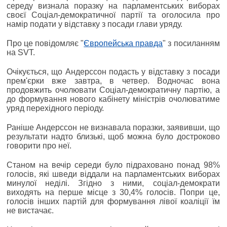
середу визнала поразку на парламентських виборах
своєї Соціал-демократичної партії та оголосила про
намір подати у відставку з посади глави уряду.
Про це повідомляє "
Європейська правда
" з посиланням
на SVT.
Очікується, що Андерссон подасть у відставку з посади
прем'єрки вже завтра, в четвер. Водночас вона
продовжить очолювати Соціал-демократичну партію, а
до формування нового кабінету міністрів очолюватиме
уряд перехідного періоду.
Раніше Андерссон не визнавала поразки, заявивши, що
результати надто близькі, щоб можна було достроково
говорити про неї.
Станом на вечір середи було підраховано понад 98%
голосів, які шведи віддали на парламентських виборах
минулої неділі. Згідно з ними, соціал-демократи
виходять на перше місце з 30,4% голосів. Попри це,
голосів інших партій для формування лівої коаліції їм
не вистачає.