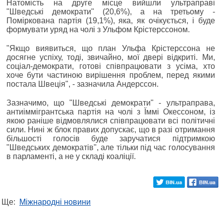
Натомість на друге місце вийшли ультраправі
"Шведські демократи" (20,6%), а на третьому -
Поміркована партія (19,1%), яка, як очікується, і буде
формувати уряд на чолі з Ульфом Крістерссоном.
"Якщо виявиться, що план Ульфа Крістерссона не
досягне успіху, тоді, звичайно, мої двері відкриті. Ми,
соціал-демократи, готові співпрацювати з усіма, хто
хоче бути частиною вирішення проблем, перед якими
постала Швеція", - зазначила Андерссон.
Зазначимо, що "Шведські демократи" - ультраправа,
антиіммігрантська партія на чолі з Їммі Окессоном, із
якою раніше відмовлялися співпрацювати всі політичні
сили. Нині ж блок правих допускає, що в разі отримання
більшості голосів буде заручатися підтримкою
"Шведських демократів", але тільки під час голосування
в парламенті, а не у складі коаліції.
Ще:
Міжнародні новини