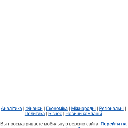
Аналітика
|
Фінанси
|
Економіка
|
Міжнародні
|
Регіональні
|
Политика
|
Бізнес
|
Новини компаній
Вы просматриваете мобильную версию сайта.
Перейти на