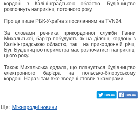
кордоні з Калінінградською областю. Будівництво
розпочнуть наприкінці поточного року.
Про це пише РБК-Україна з посиланням на TVN24.
За словами речника прикордонної служби Ганни
Михальської, бар'єр побудують як на ділянці кордону з
Калінінградською областю, так і на прикордонній річці
Буг. Будівництво периметра має розпочатися наприкінці
цього року.
Також Михальська додала, що планується будівництво
електронного бар'єра на польсько-білоруському
кордоні. Наразі там вже зведені стовпи з камерами.
Ще:
Міжнародні новини