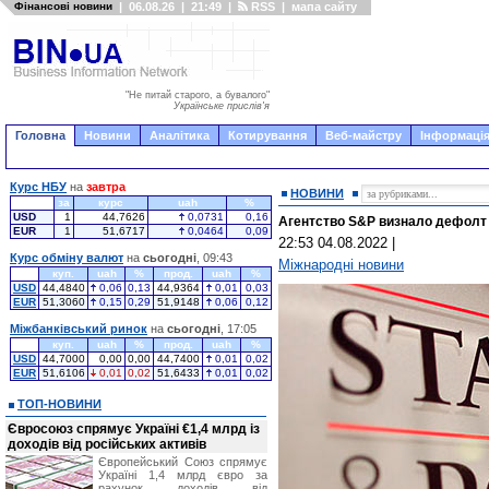
Фінансові новини
|
06.08.26
|
21:49
|
RSS
|
мапа сайту
"Не питай старого, а бувалого"
Українське прислів'я
Головна
Новини
Аналітика
Котирування
Веб-майстру
Інформація
Курс НБУ
на
завтра
НОВИНИ
за
курс
uah
%
USD
1
44,7626
0,0731
0,16
Агентство S&P визнало дефолт 
EUR
1
51,6717
0,0464
0,09
22:53 04.08.2022
|
Курс обміну валют
на
сьогодні
, 09:43
Міжнародні новини
куп.
uah
%
прод.
uah
%
USD
44,4840
0,06
0,13
44,9364
0,01
0,03
EUR
51,3060
0,15
0,29
51,9148
0,06
0,12
Міжбанківський ринок
на
сьогодні
, 17:05
куп.
uah
%
прод.
uah
%
USD
44,7000
0,00
0,00
44,7400
0,01
0,02
EUR
51,6106
0,01
0,02
51,6433
0,01
0,02
ТОП-НОВИНИ
Євросоюз спрямує Україні €1,4 млрд із
доходів від російських активів
Європейський Союз спрямує
Україні 1,4 млрд євро за
рахунок доходів від