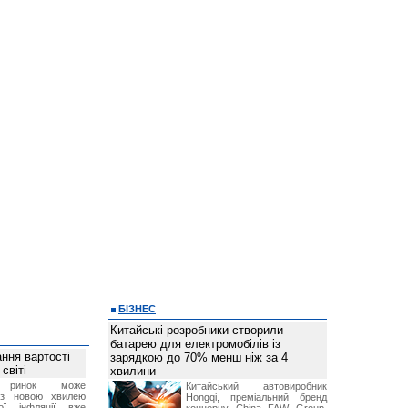
БІЗНЕС
Китайські розробники створили
батарею для електромобілів із
ння вартості
зарядкою до 70% менш ніж за 4
світі
хвилини
й ринок може
Китайський автовиробник
я з новою хвилею
Hongqi, преміальний бренд
чої інфляції вже