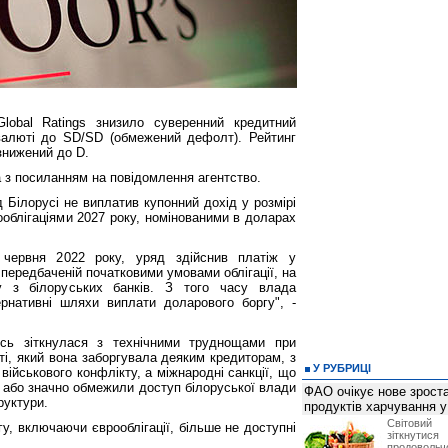
lobal Ratings знизило суверенний кредитний
 валюті до SD/SD (обмежений дефолт). Рейтинг
 знижений до D.
 з посиланням на повідомлення агентство.
д Білорусі не виплатив купонний дохід у розмірі
ооблігаціями 2027 року, номінованими в доларах
 червня 2022 року, уряд здійснив платіж у
 передбаченій початковими умовами облігації, на
у з білоруських банків. З того часу влада
рнативні шляхи виплати доларового боргу", -
усь зіткнулася з технічними труднощами при
юті, який вона заборгувала деяким кредиторам, з
У РУБРИЦІ
 військового конфлікту, а міжнародні санкції, що
 або значно обмежили доступ білоруської влади
ФАО очікує нове зроста
руктури.
продуктів харчування у 
Світови
у, включаючи єврооблігації, більше не доступні
зіткнутис
продоволь