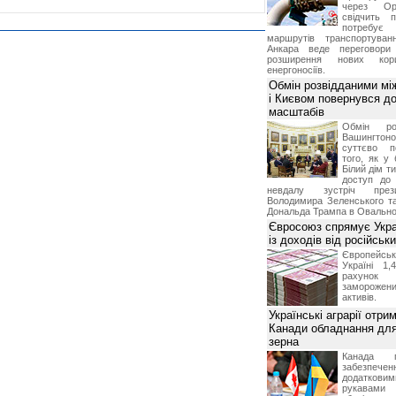
через Ор
свідчить 
потребує 
маршрутів транспортува
Анкара веде переговор
розширення нових кори
енергоносіїв.
Обмін розвідданими мі
і Києвом повернувся д
масштабів
Обмін ро
Вашингт
суттєво п
того, як у 
Білий дім т
доступ до 
невдалу зустріч през
Володимира Зеленського т
Дональда Трампа в Овальном
Євросоюз спрямує Укра
із доходів від російськи
Європейсь
Україні 1
рахунок
замороже
активів.
Українські аграрії отри
Канади обладнання для
зерна
Канада г
забезпе
додатко
рукавами 