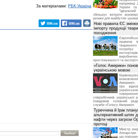
наприкінці 
За матеріалами:
РБК-Україна
Україні т
"ідеальни
збільшує витрати агровир
ризики для майбутніх урожаї
Нові правила ЄС зміню
імпорту продукції твар
походження
Європейсь
правила і
тваринног
потребує 
експорте
виробничих
простежуваності та експортн
«Голос Америки» поно
українською мовою
Керівництв
іномовл
Америки», 
про відно
українс
поверне
співробітників української 
повідомив головний реда
служби «Голосу Америки»
Туреччина й Ірак план
альтернативний шлях д
нафти через загрози О
протоці
Міністр ене
Алпарслан 
що порушен