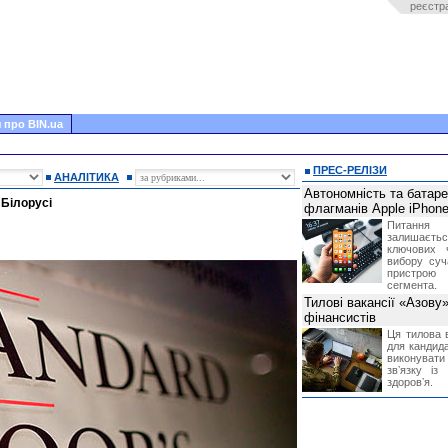
реєстр
 про BIN.ua
ПРЕС-РЕЛІЗИ
АНАЛІТИКА
Автономність та батар
Білорусі
флагманів Apple iPhone
Питання
залишає
ключових 
вибору суч
пристрою
сегмента.
Тилові вакансії «Азову
фінансистів
Ця тилова в
для кандида
виконувати 
звʼязку із
здоровʼя.