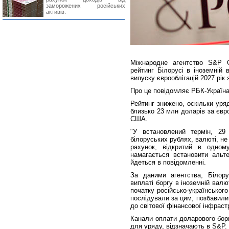
заморожених російських
активів.
Міжнародне агентство S&P G
рейтинг Білорусі в іноземній
випуску єврооблігацій 2027 рік
Про це повідомляє РБК-Україна
Рейтинг знижено, оскільки уря
близько 23 млн доларів за євр
США.
"У встановлений термін, 29
білоруських рублях, валюті, не
рахунок, відкритий в одном
намагається встановити альте
йдеться в повідомленні.
За даними агентства, Білор
виплаті боргу в іноземній вал
початку російсько-українського
послідували за цим, позбавили
до світової фінансової інфраст
Канали оплати доларового борг
для уряду, відзначають в S&P.