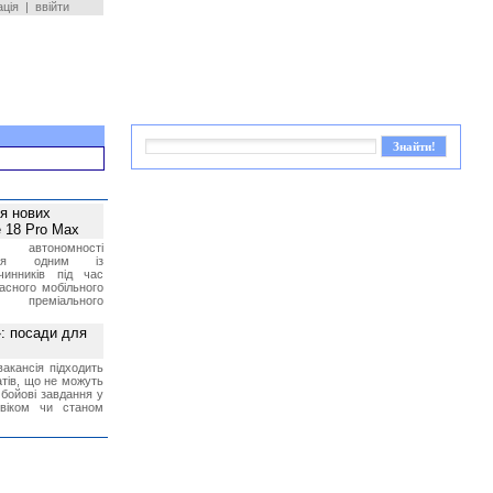
ація
|
ввійти
ея нових
 18 Pro Max
 автономності
ться одним із
чинників під час
асного мобільного
 преміального
»: посади для
акансія підходить
тів, що не можуть
бойові завдання у
 віком чи станом