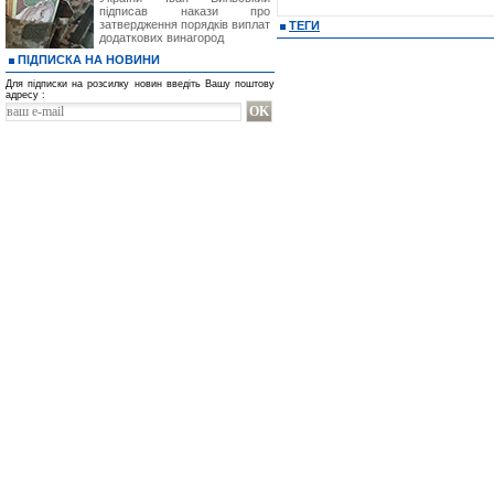
підписав накази про
затвердження порядків виплат
ТЕГИ
додаткових винагород
ПІДПИСКА НА НОВИНИ
Для підписки на розсилку новин введіть Вашу поштову
адресу :