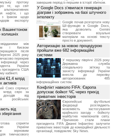
музьку протоку
завершив період із першим в історії збитком.
про те, що світ
У Google Docs з’явилася генерація
альтернативних
діаграм і зображень на базі штучного
ння нафти, і що
інтелекту
и з Іраком щодо
дорів експорту
Google почав розгортати нову
ШІ-функцію в Google Docs,
ж Вашингтоном
яка дозволить Gemini
створювати візуальні
о колишніх
матеріали на основі тексту
просто в документі.
звідданими між
Авторизацію за новою процедурою
оном і Києвом
пройшли вже 682 інформаційні
окращився після
системи
березні 2025 року
имчасово перекрив
У першому півріччі 2026 року
інформації через
Державна служба
идента України
спеціального зв'язку та
а президента США
захисту інформації України
у кабінеті.
внесла до переліку
їні €1,4 млрд
авторизованих 485
інформаційних систем.
х активів
Конфлікт навколо FIFA: Європа
кий Союз спрямує
допускає бойкот ЧС через прихід
,4 млрд євро за
 доходів від
приватних інвесторів
них російських
Європейські футбольні
федерації розглядають
мають від
можливість застосування
крайнього заходу - бойкоту
 зберігання
майбутніх чемпіонатів світу.
Причиною стали плани
отова сприяти
президента FIFA Джанні Інфантіно залучити
ченню України
приватних інвесторів до комерційної діяльності
вими зерновим
організації, повідомляє Sky News.
для тимчасового