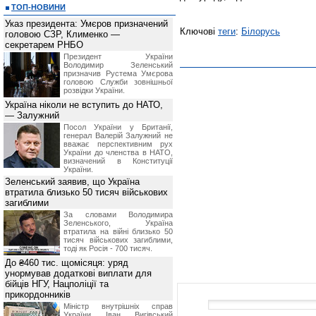
ТОП-НОВИНИ
Указ президента: Умєров призначений
Ключові
теги
:
Білорусь
головою СЗР, Клименко —
секретарем РНБО
Президент України
Володимир Зеленський
призначив Pустема Умєрова
головою Служби зовнішньої
розвідки України.
Україна ніколи не вступить до НАТО,
— Залужний
Посол України у Британії,
генерал Валерій Залужний не
вважає перспективним рух
України до членства в НАТО,
визначений в Конституції
України.
Зеленський заявив, що Україна
втратила близько 50 тисяч військових
загиблими
За словами Володимира
Зеленського, Україна
втратила на війні близько 50
тисяч військових загиблими,
тоді як Росія - 700 тисяч.
До ₴460 тис. щомісяця: уряд
унормував додаткові виплати для
бійців НГУ, Нацполіції та
прикордонників
Міністр внутрішніх справ
України Іван Вигівський