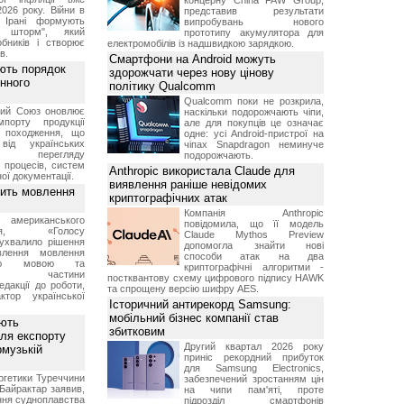
концерну China FAW Group,
2026 року. Війни в
представив результати
а Ірані формують
випробувань нового
й шторм", який
прототипу акумулятора для
обників і створює
електромобілів із надшвидкою зарядкою.
в.
Смартфони на Android можуть
ють порядок
здорожчати через нову цінову
инного
політику Qualcomm
Qualcomm поки не розкрила,
кий Союз оновлює
наскільки подорожчають чіпи,
мпорту продукції
але для покупців це означає
о походження, що
одне: усі Android-пристрої на
від українських
чіпах Snapdragon неминуче
рів перегляду
подорожчають.
 процесів, систем
Anthropic використала Claude для
ої документації.
виявлення раніше невідомих
вить мовлення
криптографічних атак
Компанія Anthropic
о американського
повідомила, що її модель
ення, «Голосу
Claude Mythos Preview
ухвалило рішення
допомогла знайти нові
влення мовлення
способи атак на два
ькою мовою та
криптографічні алгоритми -
ння частини
постквантову схему цифрового підпису HAWK
редакції до роботи,
та спрощену версію шифру AES.
ктор української
Історичний антирекорд Samsung:
мобільний бізнес компанії став
ують
збитковим
ля експорту
Другий квартал 2026 року
рмузькій
приніс рекордний прибуток
для Samsung Electronics,
ргетики Туреччини
забезпечений зростанням цін
Байрактар заявив,
на чипи пам'яті, проте
ня судноплавства
підрозділ смартфонів