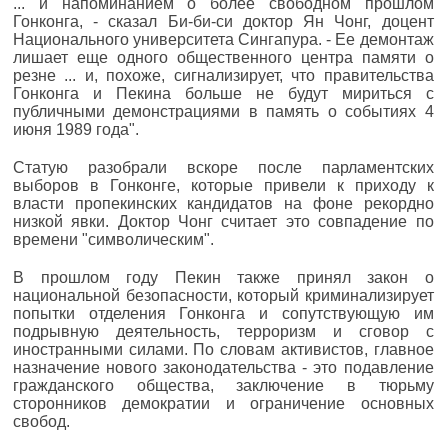
... и напоминанием о более свободном прошлом
Гонконга, - сказал Би-би-си доктор Ян Чонг, доцент
Национального университета Сингапура. - Ее демонтаж
лишает еще одного общественного центра памяти о
резне ... и, похоже, сигнализирует, что правительства
Гонконга и Пекина больше не будут мириться с
публичными демонстрациями в память о событиях 4
июня 1989 года".
Статую разобрали вскоре после парламентских
выборов в Гонконге, которые привели к приходу к
власти пропекинских кандидатов на фоне рекордно
низкой явки. Доктор Чонг считает это совпадение по
времени "символическим".
В прошлом году Пекин также принял закон о
национальной безопасности, который криминализирует
попытки отделения Гонконга и сопутствующую им
подрывную деятельность, терроризм и сговор с
иностранными силами. По словам активистов, главное
назначение нового законодательства - это подавление
гражданского общества, заключение в тюрьму
сторонников демократии и ограничение основных
свобод.