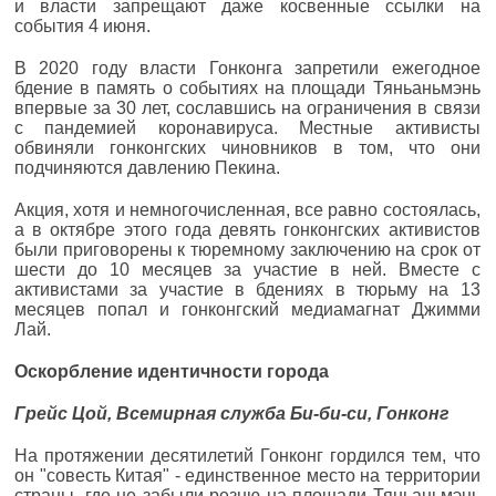
и власти запрещают даже косвенные ссылки на
события 4 июня.
В 2020 году власти Гонконга запретили ежегодное
бдение в память о событиях на площади Тяньаньмэнь
впервые за 30 лет, сославшись на ограничения в связи
с пандемией коронавируса. Местные активисты
обвиняли гонконгских чиновников в том, что они
подчиняются давлению Пекина.
Акция, хотя и немногочисленная, все равно состоялась,
а в октябре этого года девять гонконгских активистов
были приговорены к тюремному заключению на срок от
шести до 10 месяцев за участие в ней. Вместе с
активистами за участие в бдениях в тюрьму на 13
месяцев попал и гонконгский медиамагнат Джимми
Лай.
Оскорбление идентичности города
Грейс Цой, Всемирная служба Би-би-си, Гонконг
На протяжении десятилетий Гонконг гордился тем, что
он "совесть Китая" - единственное место на территории
страны, где не забыли резню на площади Тяньаньмэнь